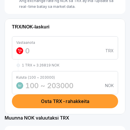
Ang exchange rate ng NOK sa TRX ay ina-update sa
real-time batay sa market data.
TRX/NOK-laskuri
Vastaanota
TRX
1 TRX ≈ 3.26819 NOK
Kuluta (100 ~ 203000)
NOK
kr
Osta TRX-rahakkeita
Muunna NOK valuutaksi TRX