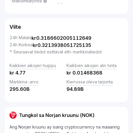
Maksimitarjonta
--
Viite
24h Matala
kr
0.3186602005112649
24h Korkea
kr
0.3213938051725135
* Seuraavat tiedot esittävät eth-markkinatiedot
Kaikkien aikojen huippu
Kaikkien aikojen alin hinta
kr
4.77
kr
0.01468368
Markkina-arvo
Kierrossa oleva tarjonta
295.60B
94.89B
Tungkol sa Norjan kruunu (NOK)
Ang Norjan kruunu ay isang cryptocurrency na maaaring