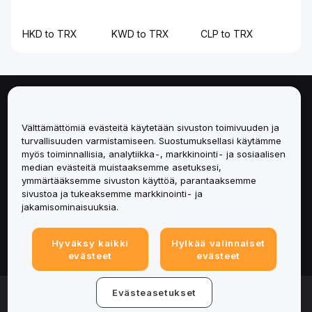
HKD to TRX
KWD to TRX
CLP to TRX
Tietoa
Välttämättömiä evästeitä käytetään sivuston toimivuuden ja
Palvelut
turvallisuuden varmistamiseen. Suostumuksellasi käytämme
myös toiminnallisia, analytiikka-, markkinointi- ja sosiaalisen
median evästeitä muistaaksemme asetuksesi,
Tuki
ymmärtääksemme sivuston käyttöä, parantaaksemme
sivustoa ja tukeaksemme markkinointi- ja
Tuotteet
jakamisominaisuuksia.
Lakiasiat
Hyväksy kaikki
Hylkää valinnaiset
evästeet
evästeet
© 2025-2026 Bybit.eu. All rights reserved.
Evästeasetukset