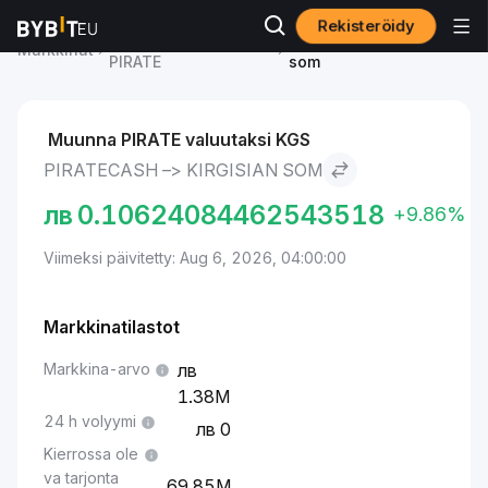
Rekisteröidy
PirateCash-hinta
PirateCash to Kirgisian
Markkinat
PIRATE
som
Muunna PIRATE valuutaksi KGS
PIRATECASH –> KIRGISIAN SOM
лв
0.10624084462543518
+9.86%
Viimeksi päivitetty: Aug 6, 2026, 04:00:00
Markkinatilastot
Markkina-arvo
1.38M
24 h volyymi
0
Kierrossa ole
va tarjonta
69.85M