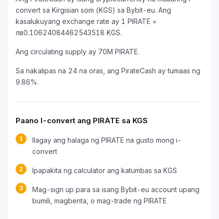
convert sa Kirgisian som (KGS) sa Bybit-eu. Ang
kasalukuyang exchange rate ay 1 PIRATE =
лв0.10624084462543518 KGS.
Ang circulating supply ay 70M PIRATE.
Sa nakalipas na 24 na oras, ang PirateCash ay tumaas ng
9.86%.
Paano I-convert ang PIRATE sa KGS
1
Ilagay ang halaga ng PIRATE na gusto mong i-
convert
2
Ipapakita ng calculator ang katumbas sa KGS
3
Mag-sign up para sa isang Bybit-eu account upang
bumili, magbenta, o mag-trade ng PIRATE