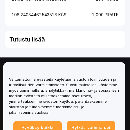
106.24084462543518 KGS
1,000 PIRATE
Tutustu lisää
Tietoa
Välttämättömiä evästeitä käytetään sivuston toimivuuden ja
Palvelut
turvallisuuden varmistamiseen. Suostumuksellasi käytämme
myös toiminnallisia, analytiikka-, markkinointi- ja sosiaalisen
median evästeitä muistaaksemme asetuksesi,
Tuki
ymmärtääksemme sivuston käyttöä, parantaaksemme
sivustoa ja tukeaksemme markkinointi- ja
Tuotteet
jakamisominaisuuksia.
Lakiasiat
Hyväksy kaikki
Hylkää valinnaiset