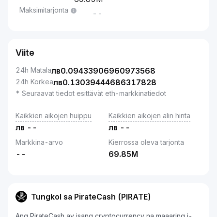
Maksimitarjonta
--
Viite
24h Matala
лв
0.09433906960973568
24h Korkea
лв
0.13039444686317828
* Seuraavat tiedot esittävät eth-markkinatiedot
Kaikkien aikojen huippu
Kaikkien aikojen alin hinta
лв
--
лв
--
Markkina-arvo
Kierrossa oleva tarjonta
--
69.85M
Tungkol sa PirateCash (PIRATE)
Ang PirateCash ay isang cryptocurrency na maaaring i-