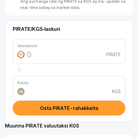
Ang exchange rate ng PIRATE sa KGS ay ina-update sa
real-time batay sa market data.
PIRATE/KGS-laskuri
Vastaanota
PIRATE
Kuluta
KGS
лв
Osta PIRATE-rahakkeita
Muunna PIRATE valuutaksi KGS