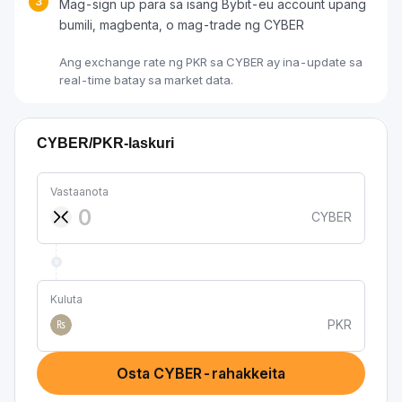
3
Mag-sign up para sa isang Bybit-eu account upang
bumili, magbenta, o mag-trade ng CYBER
Ang exchange rate ng PKR sa CYBER ay ina-update sa
real-time batay sa market data.
CYBER/PKR-laskuri
Vastaanota
CYBER
Kuluta
PKR
₨
Osta CYBER-rahakkeita