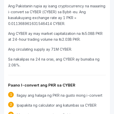
Ang Pakistanin rupia ay isang cryptocurrency na maaaring
i-convert sa CYBER (CYBER) sa Bybit-eu. Ang
kasalukuyang exchange rate ay 1 PKR =
0.011368961631546414 CYBER.
Ang CYBER ay may market capitalization na ₨5.08B PKR
at 24-hour trading volume na ₨2.03B PKR.
Ang circulating supply ay 71M CYBER.
Sa nakalipas na 24 na oras, ang CYBER ay bumaba ng
2.08%.
Paano I-convert ang PKR sa CYBER
1
Ilagay ang halaga ng PKR na gusto mong i-convert
2
Ipapakita ng calculator ang katumbas sa CYBER