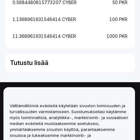
0.5684480815773207 CYBER
50 PKR
1.1368961631546414 CYBER
100 PKR
11.368961631546414 CYBER
1000 PKR
Tutustu lisää
Tietoa
Välttämättömiä evästeitä käytetään sivuston toimivuuden ja
Palvelut
turvallisuuden varmistamiseen. Suostumuksellasi käytämme
myös toiminnallisia, analytiikka-, markkinointi- ja sosiaalisen
median evästeitä muistaaksemme asetuksesi,
Tuki
ymmärtääksemme sivuston käyttöä, parantaaksemme
sivustoa ja tukeaksemme markkinointi- ja