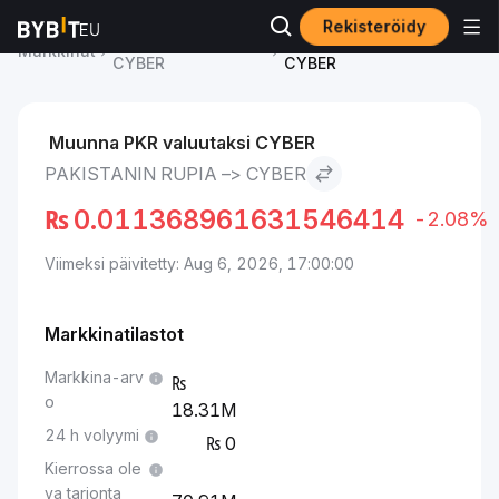
Rekisteröidy
CYBER-hinta
Pakistanin rupia to
Markkinat
CYBER
CYBER
Muunna PKR valuutaksi CYBER
PAKISTANIN RUPIA –> CYBER
₨
0.011368961631546414
-2.08%
Viimeksi päivitetty: Aug 6, 2026, 17:00:00
Markkinatilastot
Markkina-arv
o
18.31M
24 h volyymi
0
Kierrossa ole
va tarjonta