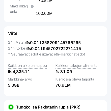
70.91M
Maksimitarj
onta
100.00M
Viite
24h Matala
₨
0.011358209145766265
24h Korkea
₨
0.011945702722271415
* Seuraavat tiedot esittävät eth-markkinatiedot
Kaikkien aikojen huippu
Kaikkien aikojen alin hinta
₨
4,835.11
₨
81.09
Markkina-arvo
Kierrossa oleva tarjonta
5.08B
70.91M
Tungkol sa Pakistanin rupia (PKR)