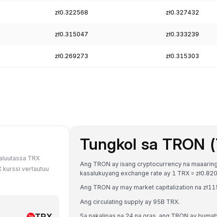
zł0.322568
zł0.327432
zł0.315047
zł0.333239
zł0.269273
zł0.315303
Tungkol sa TRON 
valuutassa TRX
Ang TRON ay isang cryptocurrency na maaaring 
X kurssi vertautuu
kasalukuyang exchange rate ay 1 TRX = zł0.
Ang TRON ay may market capitalization na zł11
Ang circulating supply ay 95B TRX.
TRX
Sa nakalipas na 24 na oras, ang TRON ay buma