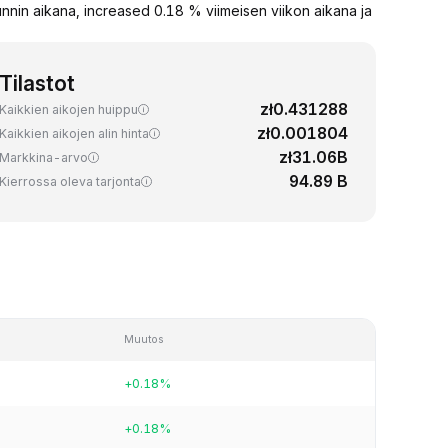
in aikana, increased 0.18 % viimeisen viikon aikana ja
Tilastot
zł0.431288
Kaikkien aikojen huippu
zł0.001804
Kaikkien aikojen alin hinta
zł31.06B
Markkina-arvo
94.89 B
Kierrossa oleva tarjonta
Muutos
+0.18%
+0.18%