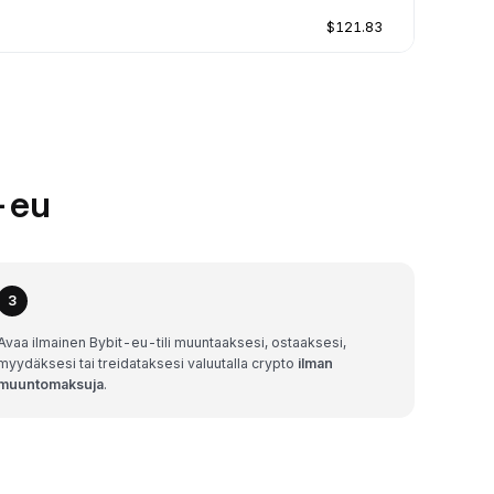
$121.83
-eu
3
Avaa ilmainen Bybit-eu-tili muuntaaksesi, ostaaksesi,
myydäksesi tai treidataksesi valuutalla crypto
ilman
muuntomaksuja
.