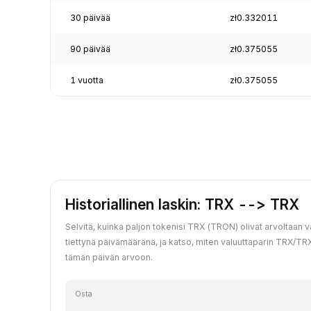
30 päivää
zł0.332011
90 päivää
zł0.375055
1 vuotta
zł0.375055
Historiallinen laskin: TRX --> TRX
Selvitä, kuinka paljon tokenisi TRX (TRON) olivat arvoltaan 
tiettynä päivämääränä, ja katso, miten valuuttaparin TRX/TR
tämän päivän arvoon.
Osta