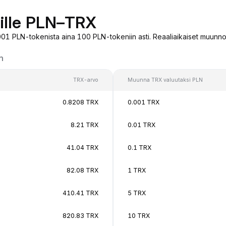
ille PLN–TRX
01 PLN-tokenista aina 100 PLN-tokeniin asti. Reaaliaikaiset muunnos
n
TRX-arvo
Muunna TRX valuutaksi PLN
0.8208 TRX
0.001 TRX
8.21 TRX
0.01 TRX
41.04 TRX
0.1 TRX
82.08 TRX
1 TRX
410.41 TRX
5 TRX
820.83 TRX
10 TRX