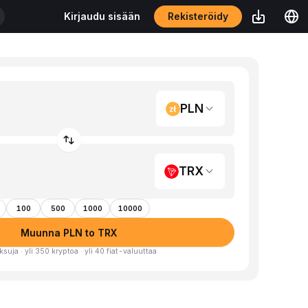
Rekisteröidy
Kirjaudu sisään
PLN
TRX
100
500
1000
10000
Muunna PLN to TRX
ksuja · yli 350 kryptoa · yli 40 fiat-valuuttaa