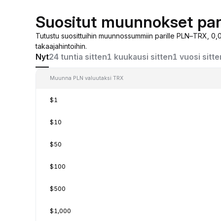
Suositut muunnokset par
Tutustu suosittuihin muunnossummiin parille PLN–TRX, 0,0
takaajahintoihin.
Nyt
24 tuntia sitten
1 kuukausi sitten
1 vuosi sitte
Muunna PLN valuutaksi TRX
$1
$10
$50
$100
$500
$1,000