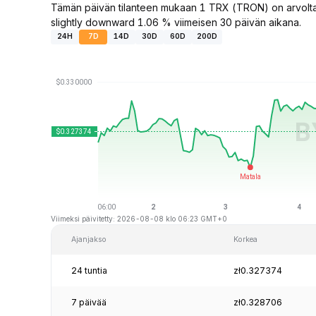
Tämän päivän tilanteen mukaan 1 TRX (TRON) on arvoltaa
slightly downward 1.06 % viimeisen 30 päivän aikana.
24H
7D
14D
30D
60D
200D
Viimeksi päivitetty: 2026-08-08 klo 06:23 GMT+0
Ajanjakso
Korkea
24 tuntia
zł0.327374
7 päivää
zł0.328706