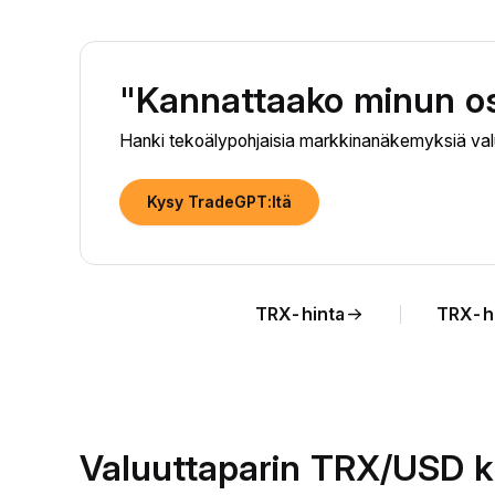
"Kannattaako minun o
Hanki tekoälypohjaisia markkinanäkemyksiä val
Kysy TradeGPT:ltä
TRX-hinta
TRX-h
Valuuttaparin TRX/USD k