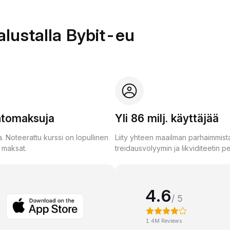
lustalla Bybit-eu
ntomaksuja
Yli 86 milj. käyttäjää
ja. Noteerattu kurssi on lopullinen
Liity yhteen maailman parhaimmista
a maksat.
treidausvolyymin ja likviditeetin pe
4.6
/ 5
1.4M Reviews