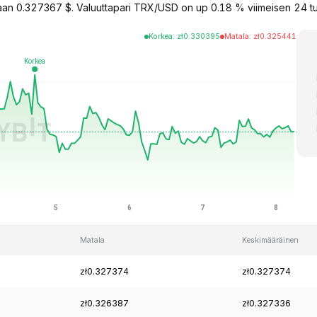
n 0.327367 $. Valuuttapari TRX/USD on up 0.18 % viimeisen 24 tunn
Korkea
:
zł
0.330395
Matala
:
zł
0.325441
Matala
Keskimääräinen
zł0.327374
zł0.327374
zł0.326387
zł0.327336