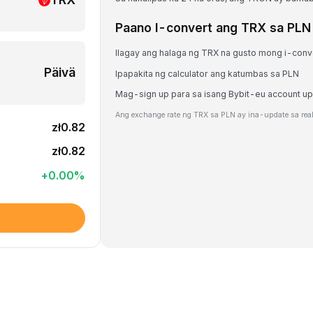
Paano I-convert ang TRX sa PLN
Ilagay ang halaga ng TRX na gusto mong i-conv
Päivä
Ipapakita ng calculator ang katumbas sa PLN
Mag-sign up para sa isang Bybit-eu account u
Ang exchange rate ng TRX sa PLN ay ina-update sa real
zł0.82
zł0.82
+
0.00
%