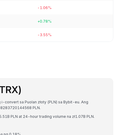
-1.06%
+0.78%
-3.55%
(TRX)
i-convert sa Puolan złoty (PLN) sa Bybit-eu. Ang
8208283720144568 PLN.
5.51B PLN at 24-hour trading volume na zł1.07B PLN.
ba ng 0.18%.