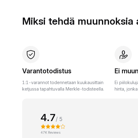
Miksi tehdä muunnoksia a
Varantotodistus
Ei muu
1:1-varannot todennetaan kuukausittain
Ei piilokulu
ketjussa tapahtuvalla Merkle-todisteella.
hinta, jonk
4.7
/ 5
47K Reviews