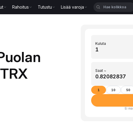
ut
Rahoitus
Tutustu
Lisää varoja
Kuluta
Puolan
i TRX
Saat ~
1
10
50
Ei ma