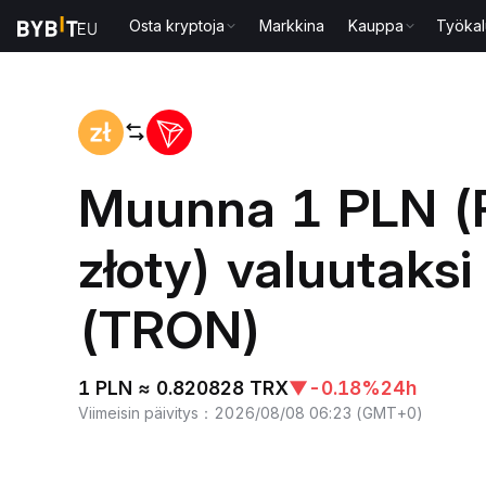
Osta kryptoja
Markkina
Kauppa
Työkal
Koti
PLN to TRX
Muunna 1 PLN (
złoty) valuutaks
(TRON)
1 PLN ≈ 0.820828 TRX
▼
-0.18%
24h
Viimeisin päivitys
：
2026/08/08 06:23
(
GMT+0
)