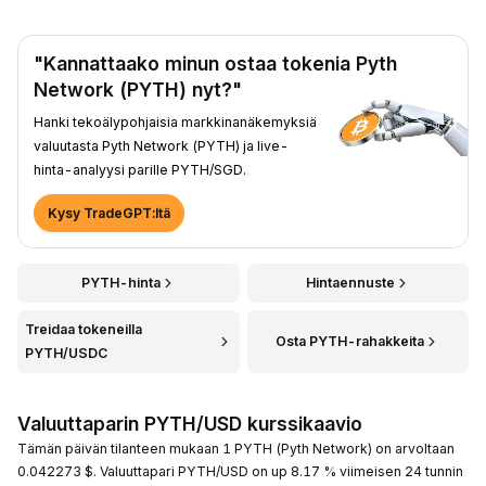
"Kannattaako minun ostaa tokenia Pyth
Network (PYTH) nyt?"
Hanki tekoälypohjaisia markkinanäkemyksiä
valuutasta Pyth Network (PYTH) ja live-
hinta-analyysi parille PYTH/SGD.
Kysy TradeGPT:ltä
PYTH-hinta
Hintaennuste
Treidaa tokeneilla
Osta PYTH-rahakkeita
PYTH/USDC
Valuuttaparin PYTH/USD kurssikaavio
Tämän päivän tilanteen mukaan 1 PYTH (Pyth Network) on arvoltaan
0.042273 $. Valuuttapari PYTH/USD on up 8.17 % viimeisen 24 tunnin