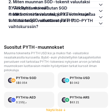
2. Miten muunnan SGD-tokenit valuutaksi
PYTH Bybit-euissä?
3. Veloitetaanko valuutan SGD
muuntamisesta valuutaksi PYTH maksuja?
4. Mikä on minimisumma, jonka voin muuntaa
valuutasta SGD valuuttaan PYTH?
5. Mitkä tekijät vaikuttavat parin SGD–PYTH
vaihtokurssiin?
Suositut PYTH-muunnokset
Muunna tokeneita PYTH USD:ksi ja muiksi fiat-valuutoiksi
reaaliaikaisilla kursseilla. Bybit-euin yhdistettyihin takaajahintoihin
perustuen voit tarkistaa PYTH-tokeniesi nykyisen arvon ja tehdä
muunnoksen luottavaisin mielin hyödyntäen tarkat kurssit ilman
piilokuluja.
PYTH
to
SGD
PYTH
to
USD
S$0.054
$0.042
PYTH
to
AED
PYTH
to
ARS
د.إ0.155
$63.21
Näytä lisää
↓