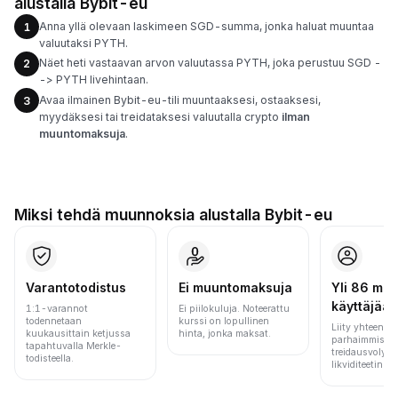
alustalla Bybit-eu
Anna yllä olevaan laskimeen SGD-summa, jonka haluat muuntaa
1
valuutaksi PYTH.
Näet heti vastaavan arvon valuutassa PYTH, joka perustuu SGD -
2
-> PYTH livehintaan.
Avaa ilmainen Bybit-eu-tili muuntaaksesi, ostaaksesi,
3
myydäksesi tai treidataksesi valuutalla crypto
ilman
muuntomaksuja
.
Miksi tehdä muunnoksia alustalla Bybit-eu
Varantotodistus
Ei muuntomaksuja
Yli 86 milj.
käyttäjää
1:1-varannot
Ei piilokuluja. Noteerattu
todennetaan
kurssi on lopullinen
Liity yhteen m
kuukausittain ketjussa
hinta, jonka maksat.
parhaimmista 
tapahtuvalla Merkle-
treidausvolyym
todisteella.
likviditeetin pe