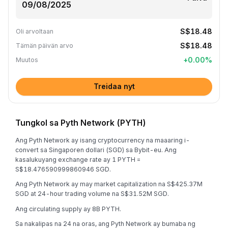
S$18.48
Oli arvoltaan
S$18.48
Tämän päivän arvo
+
0.00
%
Muutos
Treidaa nyt
Tungkol sa Pyth Network (PYTH)
Ang Pyth Network ay isang cryptocurrency na maaaring i-
convert sa Singaporen dollari (SGD) sa Bybit-eu. Ang
kasalukuyang exchange rate ay 1 PYTH =
S$18.476590999860946 SGD.
Ang Pyth Network ay may market capitalization na S$425.37M
SGD at 24-hour trading volume na S$31.52M SGD.
Ang circulating supply ay 8B PYTH.
Sa nakalipas na 24 na oras, ang Pyth Network ay bumaba ng