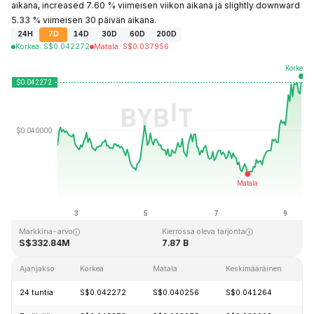
aikana, increased 7.60 % viimeisen viikon aikana ja slightly downward
5.33 % viimeisen 30 päivän aikana.
24H
7D
14D
30D
60D
200D
Korkea
:
S$
0.042272
Matala
:
S$
0.037956
Viimeksi päivitetty: 2026-08-09 klo 11:02 GMT+0
Kaikkien aikojen huippu
Kaikkien aikojen alin hinta
S$1.20
S$0.029535
Markkina-arvo
Kierrossa oleva tarjonta
S$332.84M
7.87 B
Ajanjakso
Korkea
Matala
Keskimääräinen
24 tuntia
S$0.042272
S$0.040256
S$0.041264