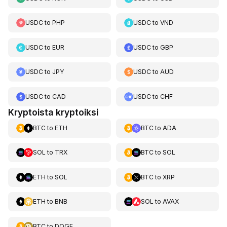
USDC
to
PHP
USDC
to
VND
USDC
to
EUR
USDC
to
GBP
USDC
to
JPY
USDC
to
AUD
USDC
to
CAD
USDC
to
CHF
Kryptoista kryptoiksi
BTC
to
ETH
BTC
to
ADA
SOL
to
TRX
BTC
to
SOL
ETH
to
SOL
BTC
to
XRP
ETH
to
BNB
SOL
to
AVAX
BTC
to
DOGE