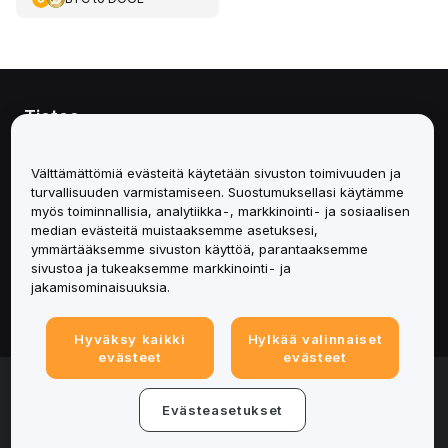
Tietoa
Palvelut
Välttämättömiä evästeitä käytetään sivuston toimivuuden ja
turvallisuuden varmistamiseen. Suostumuksellasi käytämme
Tuki
myös toiminnallisia, analytiikka-, markkinointi- ja sosiaalisen
median evästeitä muistaaksemme asetuksesi,
ymmärtääksemme sivuston käyttöä, parantaaksemme
Tuotteet
sivustoa ja tukeaksemme markkinointi- ja
jakamisominaisuuksia.
Lakiasiat
Hyväksy kaikki
Hylkää valinnaiset
evästeet
evästeet
© 2025-2026 Bybit.eu. Kaikki oikeudet pidätetään.
Palveluehdot
|
Tietosuojaehdot
|
Yritystiedot
Evästeasetukset
(Impressum)
|
Evästeasetukset