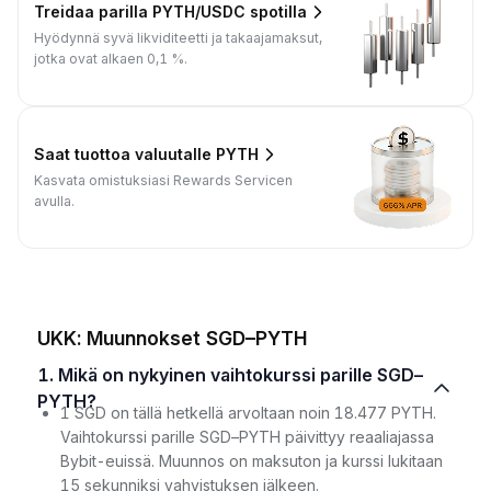
Treidaa parilla PYTH/USDC spotilla
Hyödynnä syvä likviditeetti ja takaajamaksut,
jotka ovat alkaen 0,1 %.
Saat tuottoa valuutalle PYTH
Kasvata omistuksiasi Rewards Servicen
avulla.
UKK: Muunnokset SGD–PYTH
1. Mikä on nykyinen vaihtokurssi parille SGD–
PYTH?
1 SGD on tällä hetkellä arvoltaan noin 18.477 PYTH.
Vaihtokurssi parille SGD–PYTH päivittyy reaaliajassa
Bybit-euissä. Muunnos on maksuton ja kurssi lukitaan
15 sekunniksi vahvistuksen jälkeen.