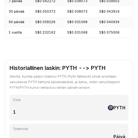
7 päivää
S$0.042272
S$0.038073
S$0.039602
30 päivää
S$0.050372
S$0.038073
S$0.043916
90 päivää
S$0.058226
S$0.031068
S$0.040934
1 vuotta
S$0.232162
S$0.031068
S$0.075006
Historiallinen laskin: PYTH --> PYTH
Selvitä, kuinka paljon tokenisi PYTH (Pyth Network) olivat arvoltaan
valuutassa PYTH tiettynä päivämääränä, ja katso, miten valuuttaparin
PYTH/PYTH kurssi vertautuu tämän päivän arvoon.
Osta
PYTH
Tokenista
Päivä