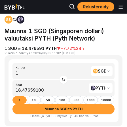
Rekisteröidy
Koti
SGD to PYTH
Muunna 1 SGD (Singaporen dollari)
valuutaksi PYTH (Pyth Network)
1 SGD ≈ 18.476591 PYTH
▼
-7.72%
24h
Viimeisin päivitys
：
2026/08/09 11:02
(
GMT+0
)
Kuluta
SGD
Saat ~
PYTH
1
10
50
100
500
1000
10000
Muunna SGD to PYTH
Ei maksuja · yli 350 kryptoa · yli 40 fiat-valuuttaa