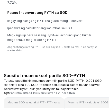
7.72%.
Paano I-convert ang PYTH sa SGD
Ilagay ang halaga ng PYTH na gusto mong i-convert
Ipapakita ng calculator ang katumbas sa SGD
Mag-sign up para sa isang Bybit-eu account upang bumili,
magbenta, o mag-trade ng PYTH
Ang exchange rate ng PYTH sa SGD ay ina-update sa real-time batay sa
market data.
Suositut muunnokset parille SGD–PYTH
Tutustu suosittuihin muunnossummiin parille SGD–PYTH, 0,001 SGD-
tokenista aina 100 SGD-tokeniin asti. Reaaliaikaiset muunnosarvot
perustuvat Bybit-euin yhdistettyihin takaajahintoihin.
Nyt
24 tuntia sitten
1 kuukausi sitten
1 vuosi sitten
Muunna SGD valuutaksi PYTH
PYTH-arvo
Muunna PYTH valuutaksi SGD
S