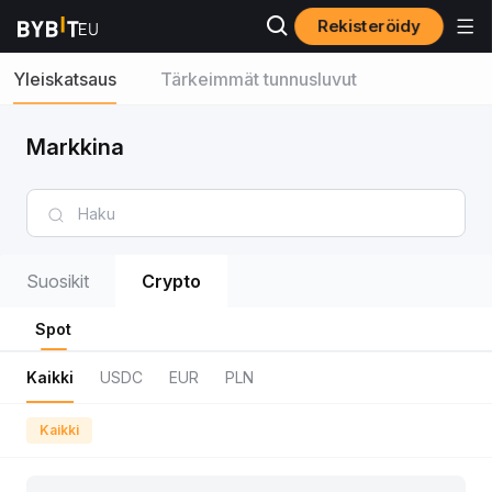
Rekisteröidy
Yleiskatsaus
Tärkeimmät tunnusluvut
Markkina
Suosikit
Crypto
Spot
Kaikki
USDC
EUR
PLN
Kaikki