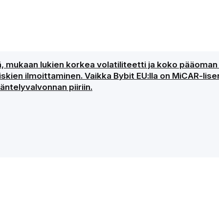
ejä, mukaan lukien korkea volatiliteetti ja koko pääom
kien ilmoittaminen. Vaikka Bybit EU:lla on MiCAR-lisen
ntelyvalvonnan piiriin.