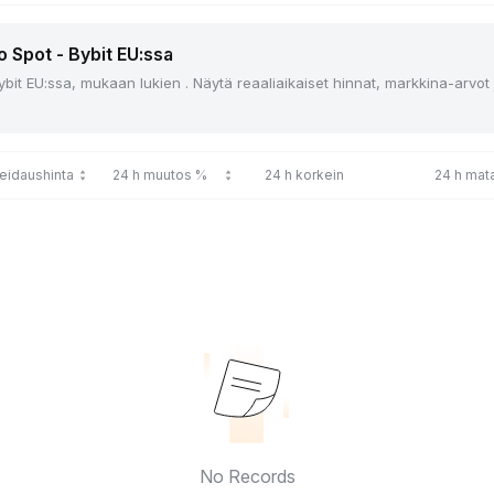
o Spot - Bybit EU:ssa
ybit EU:ssa, mukaan lukien . Näytä reaaliaikaiset hinnat, markkina-arvot
reidaushinta
24 h muutos %
24 h korkein
24 h mata
No Records