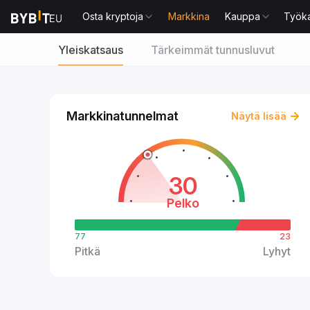
Osta kryptoja
Markkina
Kauppa
Työka
Yleiskatsaus
Tärkeimmät tunnusluvut
Markkinatunnelmat
Näytä lisää
30
Pelko
77
23
Pitkä
Lyhyt