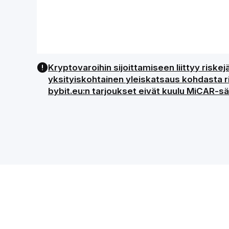
Kryptovaroihin sijoittamiseen liittyy risk
yksityiskohtainen yleiskatsaus kohdasta ris
bybit.eu:n tarjoukset eivät kuulu MiCAR-sää