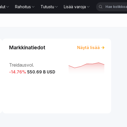
lut
Rahoitus
Tutustu
Lisää varoja
Markkinatiedot
Näytä lisää
Treidausvol.
-14.76
%
550.69 B USD