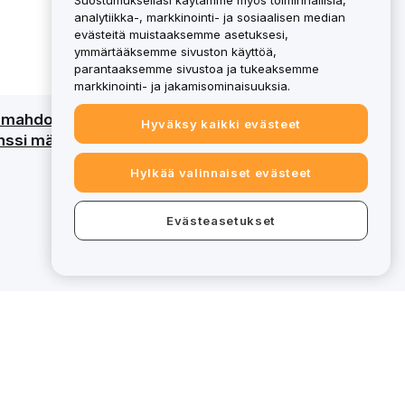
Suostumuksellasi käytämme myös toiminnallisia,
analytiikka-, markkinointi- ja sosiaalisen median
evästeitä muistaaksemme asetuksesi,
ymmärtääksemme sivuston käyttöä,
parantaaksemme sivustoa ja tukeaksemme
markkinointi- ja jakamisominaisuuksia.
an mahdollinen menetys. Katso
Hyväksy kaikki evästeet
ssi määritettyjä palveluja varten, tietyt
Hylkää valinnaiset evästeet
Evästeasetukset