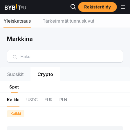
Rekisteröidy
Yleiskatsaus
Tärkeimmät tunnusluvut
Markkina
Suosikit
Crypto
Spot
Kaikki
USDC
EUR
PLN
Kaikki