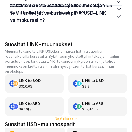
muuntamisesta valuutaksi LINK maksuja?
4. Mikä on minimisumma, jonka voin muuntaa
valuutasta USD valuuttaan LINK?
5. Mitkä tekijät vaikuttavat parin USD–LINK
vaihtokurssiin?
Suositut LINK-muunnokset
Muunna tokeneita LINK USD:ksi ja muiksi fiat-valuutoiksi
reaaliaikaisilla kursseilla. Bybit-euin yhdistettyihin takaajahintoihin
perustuen voit tarkistaa LINK-tokeniesi nykyisen arvon ja tehdä
muunnoksen luottavaisin mielin hyödyntäen tarkat kurssit ilman
piilokuluja.
LINK
to
SGD
LINK
to
USD
S$10.63
$8.3
LINK
to
AED
LINK
to
ARS
د.إ30.49
$12,446.28
Näytä lisää
↓
Suositut USD-muunnosparit