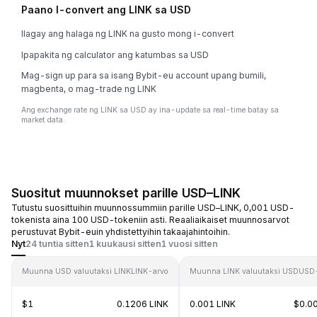
Paano I-convert ang LINK sa USD
Ilagay ang halaga ng LINK na gusto mong i-convert
Ipapakita ng calculator ang katumbas sa USD
Mag-sign up para sa isang Bybit-eu account upang bumili,
magbenta, o mag-trade ng LINK
Ang exchange rate ng LINK sa USD ay ina-update sa real-time batay sa
market data.
Suositut muunnokset parille USD–LINK
Tutustu suosittuihin muunnossummiin parille USD–LINK, 0,001 USD-
tokenista aina 100 USD-tokeniin asti. Reaaliaikaiset muunnosarvot
perustuvat Bybit-euin yhdistettyihin takaajahintoihin.
Nyt
24 tuntia sitten
1 kuukausi sitten
1 vuosi sitten
Muunna USD valuutaksi LINK
LINK-arvo
Muunna LINK valuutaksi USD
USD-
$1
0.1206 LINK
0.001 LINK
$0.0