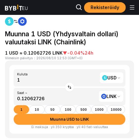
Rekisteröidy
Koti
USD to LINK
Muunna 1 USD (Yhdysvaltain dollari)
valuutaksi LINK (Chainlink)
1 USD ≈ 0.12062726 LINK
▼
-0.04%
24h
Viimeisin päivitys
：
2026/08/10 12:53
(
GMT+0
)
Kuluta
USD
Saat ~
LINK
1
10
50
100
500
1000
10000
Muunna USD to LINK
Ei maksuja · yli 350 kryptoa · yli 40 fiat-valuuttaa