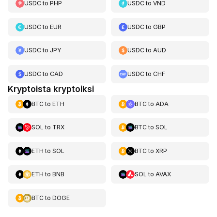
USDC
to
PHP
USDC
to
VND
USDC
to
EUR
USDC
to
GBP
USDC
to
JPY
USDC
to
AUD
USDC
to
CAD
USDC
to
CHF
Kryptoista kryptoiksi
BTC
to
ETH
BTC
to
ADA
SOL
to
TRX
BTC
to
SOL
ETH
to
SOL
BTC
to
XRP
ETH
to
BNB
SOL
to
AVAX
BTC
to
DOGE