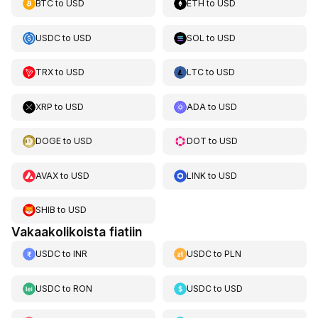
BTC
to
USD
ETH
to
USD
USDC
to
USD
SOL
to
USD
TRX
to
USD
LTC
to
USD
XRP
to
USD
ADA
to
USD
DOGE
to
USD
DOT
to
USD
AVAX
to
USD
LINK
to
USD
SHIB
to
USD
Vakaakolikoista fiatiin
USDC
to
INR
USDC
to
PLN
USDC
to
RON
USDC
to
USD