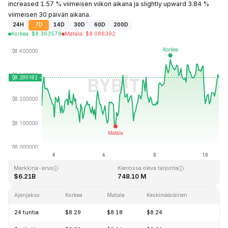
increased 1.57 % viimeisen viikon aikana ja slightly upward 3.84 %
viimeisen 30 päivän aikana.
24H
7D
14D
30D
60D
200D
Korkea
:
$
8.363578
Matala
:
$
8.086392
Viimeksi päivitetty: 2026-08-10 klo 12:53 GMT+0
Kaikkien aikojen huippu
Kaikkien aikojen alin hinta
$52.70
$0.148183
Markkina-arvo
Kierrossa oleva tarjonta
$6.21B
748.10 M
Ajanjakso
Korkea
Matala
Keskimääräinen
Mu
24 tuntia
$8.29
$8.18
$8.24
+0