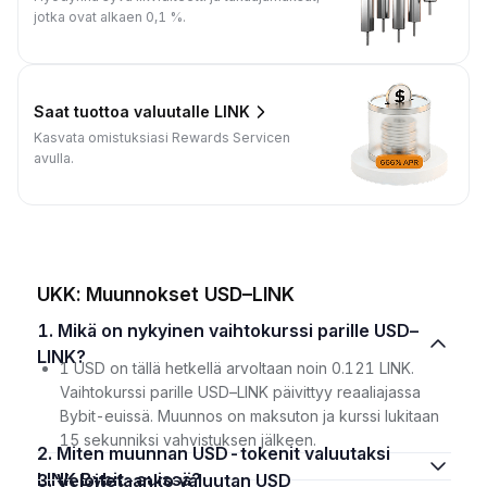
jotka ovat alkaen 0,1 %.
Saat tuottoa valuutalle LINK
Kasvata omistuksiasi Rewards Servicen
avulla.
UKK: Muunnokset USD–LINK
1. Mikä on nykyinen vaihtokurssi parille USD–
LINK?
1 USD on tällä hetkellä arvoltaan noin 0.121 LINK.
Vaihtokurssi parille USD–LINK päivittyy reaaliajassa
Bybit-euissä. Muunnos on maksuton ja kurssi lukitaan
15 sekunniksi vahvistuksen jälkeen.
2. Miten muunnan USD-tokenit valuutaksi
LINK Bybit-euissä?
3. Veloitetaanko valuutan USD