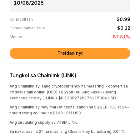
$0.99
Oli arvoltaan
$0.12
Tämän päivän arvo
-87.81
%
Muutos
Treidaa nyt
Tungkol sa Chainlink (LINK)
Ang Chainlink ay isang cryptocurrency na maaaring i-convert sa
Yhdysvaltain dollari (USD) sa Bybit-eu. Ang kasalukuyang
exchange rate ay 1 LINK = $0.12062726176115804 USD.
Ang Chainlink ay may market capitalization na $6.21B USD at 24-
hour trading volume na $169.18M USD.
Ang circulating supply ay 748M LINK.
Sa nakalipas na 24 na oras, ang Chainlink ay bumaba ng 0.04%.