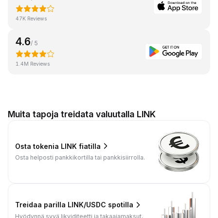
47K Reviews
4.6
/ 5
1.4M Reviews
Muita tapoja treidata valuutalla LINK
Osta tokenia LINK fiatilla
Osta helposti pankkikortilla tai pankkisiirrolla.
Treidaa parilla LINK/USDC spotilla
Hyödynnä syvä likviditeetti ja takaajamaksut,