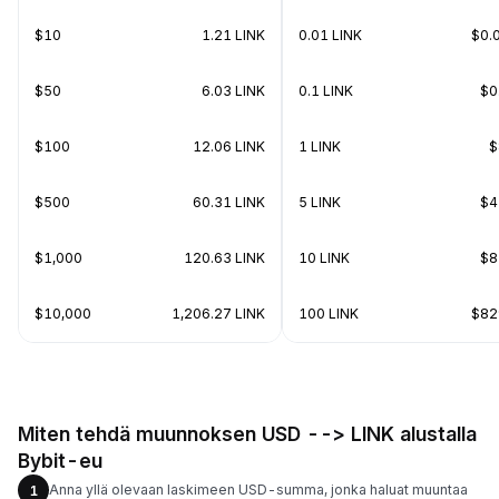
$10
1.21 LINK
0.01 LINK
$0.
$50
6.03 LINK
0.1 LINK
$0
$100
12.06 LINK
1 LINK
$
$500
60.31 LINK
5 LINK
$4
$1,000
120.63 LINK
10 LINK
$8
$10,000
1,206.27 LINK
100 LINK
$82
Miten tehdä muunnoksen USD --> LINK alustalla
Bybit-eu
Anna yllä olevaan laskimeen USD-summa, jonka haluat muuntaa
1