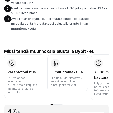
valuutaksi LINK.
Näet heti vastaavan arvon valuutassa LINK, joka perustuu USD --
2
> LINK livehintaan.
Avaa ilmainen Bybit-eu-tili muuntaaksesi, ostaaksesi,
3
myydäksesi tai treidataksesi valuutalla crypto
ilman
muuntomaksuja
.
Miksi tehdä muunnoksia alustalla Bybit-eu
Varantotodistus
Ei muuntomaksuja
Yli 86 milj.
käyttäjää
1:1-varannot
Ei piilokuluja. Noteerattu
todennetaan
kurssi on lopullinen
Liity yhteen m
kuukausittain ketjussa
hinta, jonka maksat.
parhaimmista 
tapahtuvalla Merkle-
treidausvolyym
todisteella.
likviditeetin pe
4.7
/ 5