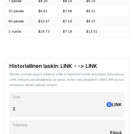
7 päivää
$8.30
$8.14
$8.20
+1
30 päivää
$8.81
$7.88
$8.31
+3
90 päivää
$10.47
$7.19
$8.37
+5
1 vuotta
$26.73
$7.19
$13.01
-6
Historiallinen laskin: LINK --> LINK
Selvitä, kuinka paljon tokenisi LINK (Chainlink) olivat arvoltaan valuutassa
LINK tiettynä päivämääränä, ja katso, miten valuuttaparin LINK/LINK kurssi
vertautuu tämän päivän arvoon.
Osta
LINK
Tokenista
Päivä