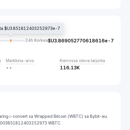
hinta $U3.851812403252973e-7
24h Korkea
$U
3.869052770618616e-7
a
Markkina-arvo
Kierrossa oleva tarjonta
--
116.13K
ring i-convert sa Wrapped Bitcoin (WBTC) sa Bybit-eu.
000003851812403252973 WBTC.