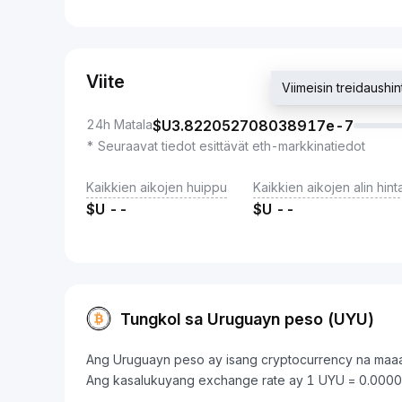
Viite
Viimeisin treidaus
24h Matala
$U
3.822052708038917e-7
* Seuraavat tiedot esittävät eth-markkinatiedot
Kaikkien aikojen huippu
Kaikkien aikojen alin hint
$U
--
$U
--
Tungkol sa Uruguayn peso (UYU)
Ang Uruguayn peso ay isang cryptocurrency na maaa
Ang kasalukuyang exchange rate ay 1 UYU = 0.0