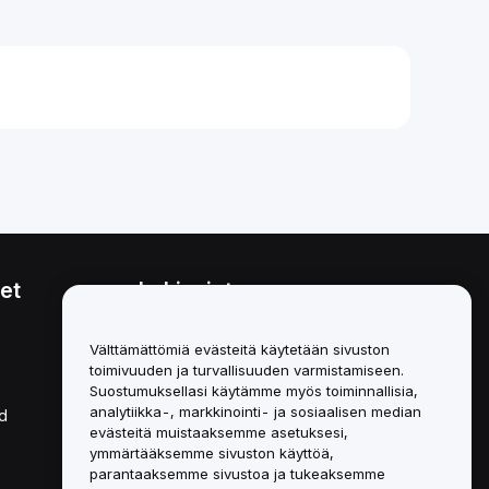
et
Lakiasiat
Eturistiriitapolitiikka
Välttämättömiä evästeitä käytetään sivuston
toimivuuden ja turvallisuuden varmistamiseen.
Yhteenveto säilytys- ja
hallinnointikäytännöstä
Suostumuksellasi käytämme myös toiminnallisia,
analytiikka-, markkinointi- ja sosiaalisen median
d
ESG-tiedot
evästeitä muistaaksemme asetuksesi,
ymmärtääksemme sivuston käyttöä,
Crypto-Asset White Papers
parantaaksemme sivustoa ja tukeaksemme