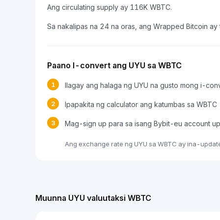
Ang circulating supply ay 116K WBTC.
Sa nakalipas na 24 na oras, ang Wrapped Bitcoin ay
Paano I-convert ang UYU sa WBTC
1
Ilagay ang halaga ng UYU na gusto mong i-con
2
Ipapakita ng calculator ang katumbas sa WBTC
3
Mag-sign up para sa isang Bybit-eu account u
Ang exchange rate ng UYU sa WBTC ay ina-update 
Muunna UYU valuutaksi WBTC