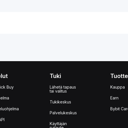
lut
Tuki
Tuotte
ick Buy
Lähetä tapaus
Kauppa
tai valitus
jelma
Earn
Tukikeskus
eluohjelma
Bybit Car
Palvelukeskus
API
Käyttäjän
palaute