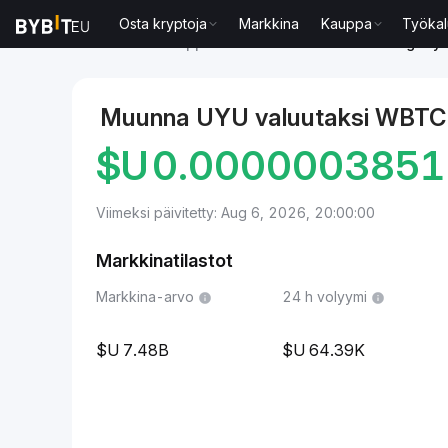
Osta kryptoja
Markkina
Kauppa
Työkal
Markkinat
Wrapped Bitcoin-hinta WBTC
Uruguayn
Muunna UYU valuutaksi WBTC
$U
0.000000385
Viimeksi päivitetty: Aug 6, 2026, 20:00:00
Markkinatilastot
Markkina-arvo
24 h volyymi
7.48B
64.39K