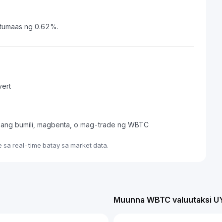
 tumaas ng 0.62%.
vert
pang bumili, magbenta, o mag-trade ng WBTC
sa real-time batay sa market data.
Muunna WBTC valuutaksi U