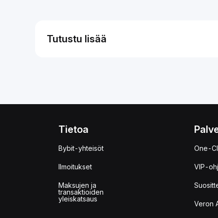
Tutustu lisää
Tietoa
Palve
Bybit-yhteisöt
One-Cl
Ilmoitukset
VIP-oh
Maksujen ja
Suositt
transaktioiden
yleiskatsaus
Veron 