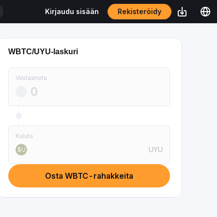
Rekisteröidy
Kirjaudu sisään
WBTC/UYU-laskuri
Vastaanota
Kuluta
UYU
$U
Osta WBTC-rahakkeita