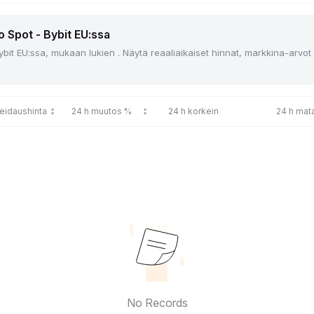
o Spot - Bybit EU:ssa
ybit EU:ssa, mukaan lukien . Näytä reaaliaikaiset hinnat, markkina-arvot
reidaushinta
24 h muutos %
24 h korkein
24 h mata
No Records