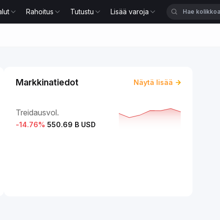
lut
Rahoitus
Tutustu
Lisää varoja
Markkinatiedot
Näytä lisää
Treidausvol.
-14.76
%
550.69 B USD