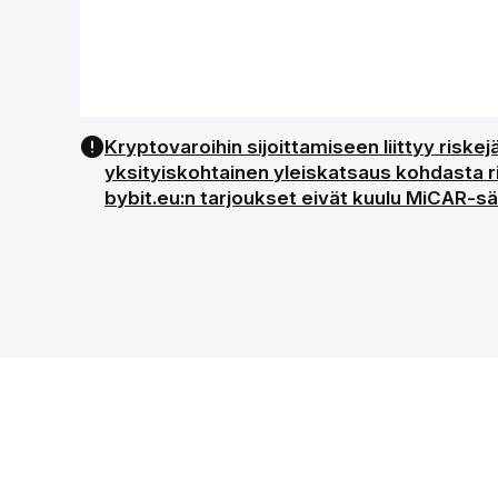
Kryptovaroihin sijoittamiseen liittyy risk
yksityiskohtainen yleiskatsaus kohdasta ris
bybit.eu:n tarjoukset eivät kuulu MiCAR-sää