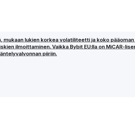
ejä, mukaan lukien korkea volatiliteetti ja koko pääom
kien ilmoittaminen. Vaikka Bybit EU:lla on MiCAR-lisen
ntelyvalvonnan piiriin.