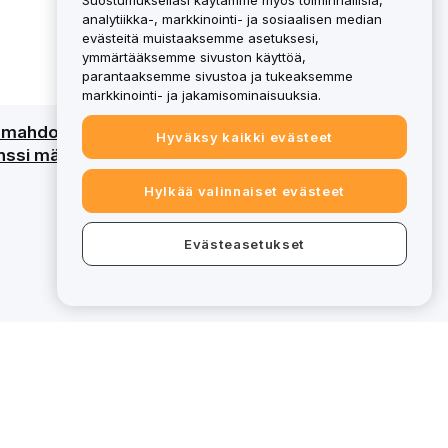
Suostumuksellasi käytämme myös toiminnallisia,
analytiikka-, markkinointi- ja sosiaalisen median
evästeitä muistaaksemme asetuksesi,
ymmärtääksemme sivuston käyttöä,
parantaaksemme sivustoa ja tukeaksemme
markkinointi- ja jakamisominaisuuksia.
an mahdollinen menetys. Katso
Hyväksy kaikki evästeet
ssi määritettyjä palveluja varten, tietyt
Hylkää valinnaiset evästeet
Evästeasetukset