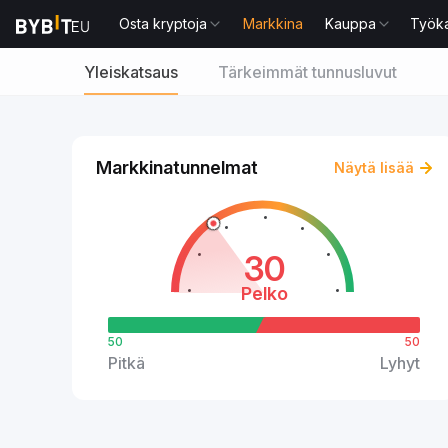
Osta kryptoja
Markkina
Kauppa
Työka
Yleiskatsaus
Tärkeimmät tunnusluvut
Markkinatunnelmat
Näytä lisää
30
Pelko
50
50
Pitkä
Lyhyt