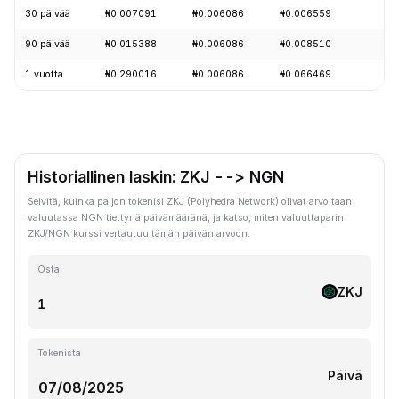
30 päivää
₦0.007091
₦0.006086
₦0.006559
-
90 päivää
₦0.015388
₦0.006086
₦0.008510
-
1 vuotta
₦0.290016
₦0.006086
₦0.066469
-
Historiallinen laskin: ZKJ --> NGN
Selvitä, kuinka paljon tokenisi ZKJ (Polyhedra Network) olivat arvoltaan
valuutassa NGN tiettynä päivämääränä, ja katso, miten valuuttaparin
ZKJ/NGN kurssi vertautuu tämän päivän arvoon.
Osta
ZKJ
Tokenista
Päivä