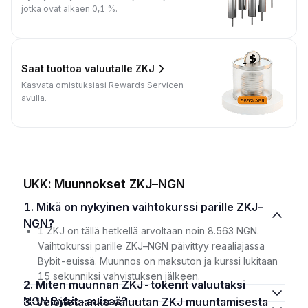
jotka ovat alkaen 0,1 %.
Saat tuottoa valuutalle ZKJ
Kasvata omistuksiasi Rewards Servicen
avulla.
UKK: Muunnokset ZKJ–NGN
1. Mikä on nykyinen vaihtokurssi parille ZKJ–
NGN?
1 ZKJ on tällä hetkellä arvoltaan noin 8.563 NGN.
Vaihtokurssi parille ZKJ–NGN päivittyy reaaliajassa
Bybit-euissä. Muunnos on maksuton ja kurssi lukitaan
15 sekunniksi vahvistuksen jälkeen.
2. Miten muunnan ZKJ-tokenit valuutaksi
NGN Bybit-euissä?
3. Veloitetaanko valuutan ZKJ muuntamisesta