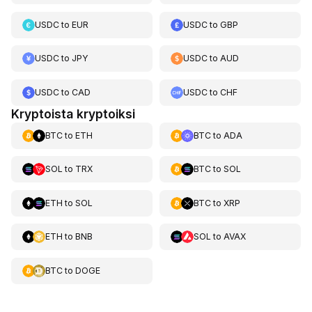
USDC
to
EUR
USDC
to
GBP
USDC
to
JPY
USDC
to
AUD
USDC
to
CAD
USDC
to
CHF
Kryptoista kryptoiksi
BTC
to
ETH
BTC
to
ADA
SOL
to
TRX
BTC
to
SOL
ETH
to
SOL
BTC
to
XRP
ETH
to
BNB
SOL
to
AVAX
BTC
to
DOGE