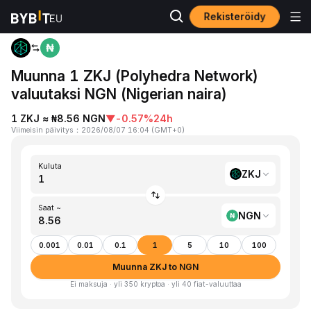
Rekisteröidy
Koti
ZKJ to NGN
Muunna 1 ZKJ (Polyhedra Network)
valuutaksi NGN (Nigerian naira)
1 ZKJ ≈ ₦8.56 NGN
▼
-0.57%
24h
Viimeisin päivitys
：
2026/08/07 16:04
(
GMT+0
)
Kuluta
ZKJ
Saat ~
NGN
0.001
0.01
0.1
1
5
10
100
Muunna ZKJ to NGN
Ei maksuja · yli 350 kryptoa · yli 40 fiat-valuuttaa