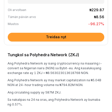
₦229.87
Oli arvoltaan
₦8.56
Tämän päivän arvo
-96.27
%
Muutos
Treidaa nyt
Tungkol sa Polyhedra Network (ZKJ)
Ang Polyhedra Network ay isang cryptocurrency na maaaring i-
convert sa Nigerian naira (NGN) sa Bybit-eu. Ang kasalukuyang
exchange rate ay 1 ZKJ = ₦8.563023013618768 NGN.
Ang Polyhedra Network ay may market capitalization na ₦5.04B
NGN at 24-hour trading volume na ₦794.82M NGN.
Ang circulating supply ay 587M ZKJ.
Sa nakalipas na 24 na oras, ang Polyhedra Network ay bumaba
ng 0.57%.