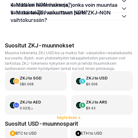
valuutaksi NGN maksuja?
4. Mikä on minimisumma, jonka voin muuntaa
valuutasta ZKJ valuuttaan NGN?
5. Mitkä tekijät vaikuttavat parin ZKJ–NGN
vaihtokurssiin?
Suositut ZKJ-muunnokset
Muunna tokeneita ZKJ USD:ksi ja muiksi fiat-valuutoiksi reaaliaikaisilla
kursseilla. Bybit-euin yhdistettyihin takaajahintoihin perustuen voit
tarkistaa ZKJ-tokeniesi nykyisen arvon ja tehdä muunnoksen
luottavaisin mielin hyödyntäen tarkat kurssit ilman piilokuluja.
ZKJ
to
SGD
ZKJ
to
USD
S$0.008
$0.006
ZKJ
to
AED
ZKJ
to
ARS
د.إ0.023
$9.43
Näytä lisää
↓
Suositut USD-muunnosparit
BTC
to
USD
ETH
to
USD