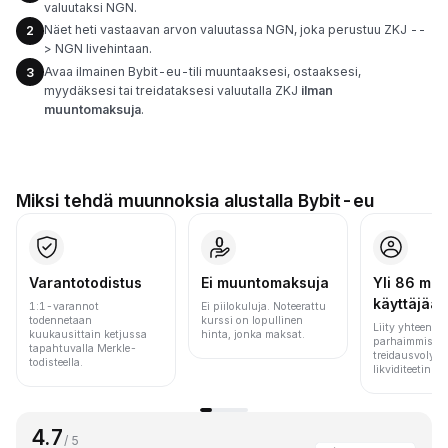
valuutaksi NGN.
Näet heti vastaavan arvon valuutassa NGN, joka perustuu ZKJ --
2
> NGN livehintaan.
Avaa ilmainen Bybit-eu-tili muuntaaksesi, ostaaksesi,
3
myydäksesi tai treidataksesi valuutalla ZKJ
ilman
muuntomaksuja
.
Miksi tehdä muunnoksia alustalla Bybit-eu
Varantotodistus
Ei muuntomaksuja
Yli 86 milj.
käyttäjää
1:1-varannot
Ei piilokuluja. Noteerattu
todennetaan
kurssi on lopullinen
Liity yhteen m
kuukausittain ketjussa
hinta, jonka maksat.
parhaimmista 
tapahtuvalla Merkle-
treidausvolyym
todisteella.
likviditeetin pe
4.7
/ 5