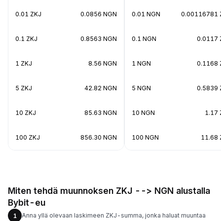
0.01 ZKJ
0.0856 NGN
0.01 NGN
0.00116781 
0.1 ZKJ
0.8563 NGN
0.1 NGN
0.0117 
1 ZKJ
8.56 NGN
1 NGN
0.1168 
5 ZKJ
42.82 NGN
5 NGN
0.5839 
10 ZKJ
85.63 NGN
10 NGN
1.17
100 ZKJ
856.30 NGN
100 NGN
11.68 
Miten tehdä muunnoksen ZKJ --> NGN alustalla
Bybit-eu
Anna yllä olevaan laskimeen ZKJ-summa, jonka haluat muuntaa
1