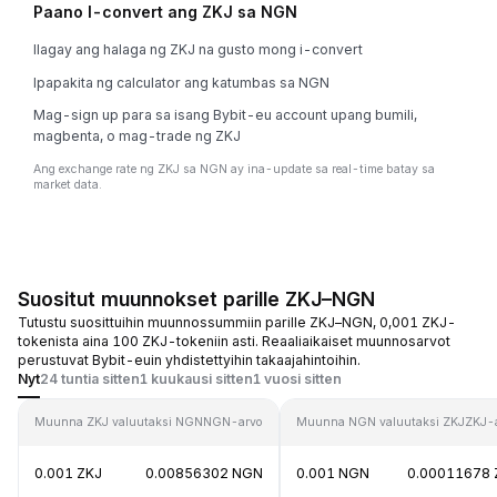
Paano I-convert ang ZKJ sa NGN
Ilagay ang halaga ng ZKJ na gusto mong i-convert
Ipapakita ng calculator ang katumbas sa NGN
Mag-sign up para sa isang Bybit-eu account upang bumili,
magbenta, o mag-trade ng ZKJ
Ang exchange rate ng ZKJ sa NGN ay ina-update sa real-time batay sa
market data.
Suositut muunnokset parille ZKJ–NGN
Tutustu suosittuihin muunnossummiin parille ZKJ–NGN, 0,001 ZKJ-
tokenista aina 100 ZKJ-tokeniin asti. Reaaliaikaiset muunnosarvot
perustuvat Bybit-euin yhdistettyihin takaajahintoihin.
Nyt
24 tuntia sitten
1 kuukausi sitten
1 vuosi sitten
Muunna ZKJ valuutaksi NGN
NGN-arvo
Muunna NGN valuutaksi ZKJ
ZKJ-
0.001 ZKJ
0.00856302 NGN
0.001 NGN
0.00011678 