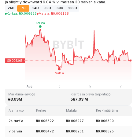
ja slightly downward 9.04 % viimeisen 30 päivän aikana.
24H
7D
14D
30D
60D
200D
Korkea
:
₦
0.006625
Matala
:
₦
0.006168
Viimeksi päivitetty: 2026-08-07 klo 16:04 GMT+0
Kaikkien aikojen huippu
Kaikkien aikojen alin hinta
₦4.01
₦0.006085
Markkina-arvo
Kierrossa oleva tarjonta
₦3.69M
587.03 M
Ajanjakso
Korkea
Matala
Keskimääräinen
M
24 tuntia
₦0.006322
₦0.006277
₦0.006300
-
7 päivää
₦0.006472
₦0.006201
₦0.006325
-