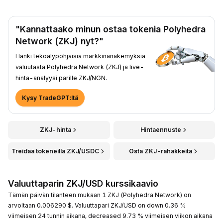
"Kannattaako minun ostaa tokenia Polyhedra
Network (ZKJ) nyt?"
Hanki tekoälypohjaisia markkinanäkemyksiä
valuutasta Polyhedra Network (ZKJ) ja live-
hinta-analyysi parille ZKJ/NGN.
Kysy TradeGPT:ltä
ZKJ-hinta
Hintaennuste
Treidaa tokeneilla ZKJ/USDC
Osta ZKJ-rahakkeita
Valuuttaparin ZKJ/USD kurssikaavio
Tämän päivän tilanteen mukaan 1 ZKJ (Polyhedra Network) on
arvoltaan 0.006290 $. Valuuttapari ZKJ/USD on down 0.36 %
viimeisen 24 tunnin aikana, decreased 9.73 % viimeisen viikon aikana