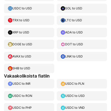
USDC
to
USD
SOL
to
USD
TRX
to
USD
LTC
to
USD
XRP
to
USD
ADA
to
USD
DOGE
to
USD
DOT
to
USD
AVAX
to
USD
LINK
to
USD
SHIB
to
USD
Vakaakolikoista fiatiin
USDC
to
INR
USDC
to
PLN
USDC
to
RON
USDC
to
USD
USDC
to
PHP
USDC
to
VND