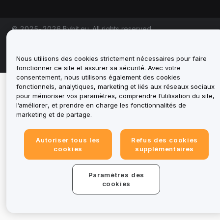
© 2025-2026 Bybit.eu. All rights reserved.
Conditions d'utilisation
|
Conditions de
confidentialité
|
Informations legales
|
Centre de
préférences en matière de cookies
Nous utilisons des cookies strictement nécessaires pour faire
fonctionner ce site et assurer sa sécurité. Avec votre
consentement, nous utilisons également des cookies
fonctionnels, analytiques, marketing et liés aux réseaux sociaux
pour mémoriser vos paramètres, comprendre l’utilisation du site,
l’améliorer, et prendre en charge les fonctionnalités de
marketing et de partage.
Autoriser tous les
Refus des cookies
cookies
supplémentaires
Paramètres des
cookies