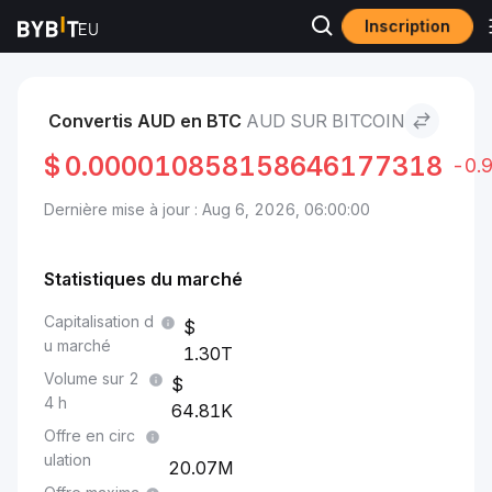
Inscription
Marchés
Prix Bitcoin BTC
AUD to Bitcoin
Convertis AUD en BTC
AUD SUR BITCOIN
$
0.000010858158646177318
-0.
Dernière mise à jour : Aug 6, 2026, 06:00:00
Statistiques du marché
Capitalisation d
u marché
1.30T
Volume sur 2
4 h
64.81K
Offre en circ
ulation
20.07M