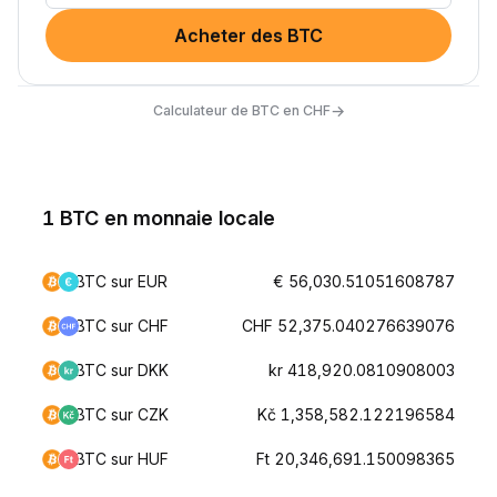
Acheter des BTC
→
Calculateur de BTC en CHF
1 BTC en monnaie locale
BTC sur EUR
€ 56,030.51051608787
BTC sur CHF
CHF 52,375.040276639076
BTC sur DKK
kr 418,920.0810908003
BTC sur CZK
Kč 1,358,582.122196584
BTC sur HUF
Ft 20,346,691.150098365