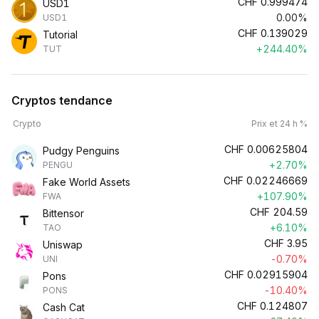
CHF
0.999474
USD1
0.00%
USD1
CHF
0.139029
Tutorial
+244.40%
TUT
Cryptos tendance
Crypto
Prix et 24 h %
CHF
0.00625804
Pudgy Penguins
+2.70%
PENGU
CHF
0.02246669
Fake World Assets
+107.90%
FWA
CHF
204.59
Bittensor
+6.10%
TAO
CHF
3.95
Uniswap
-0.70%
UNI
CHF
0.02915904
Pons
-10.40%
PONS
CHF
0.124807
Cash Cat