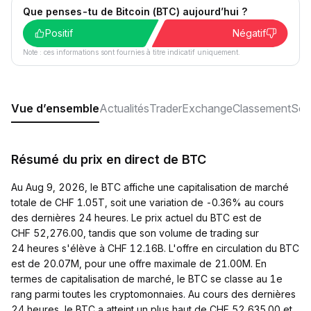
Que penses-tu de Bitcoin (BTC) aujourd’hui ?
Positif
Négatif
Note : ces informations sont fournies à titre indicatif uniquement.
Vue d’ensemble
Actualités
Trader
Exchange
Classement
Soc
Résumé du prix en direct de BTC
Au Aug 9, 2026, le BTC affiche une capitalisation de marché
totale de CHF 1.05T, soit une variation de -0.36% au cours
des dernières 24 heures. Le prix actuel du BTC est de
CHF 52,276.00, tandis que son volume de trading sur
24 heures s'élève à CHF 12.16B. L'offre en circulation du BTC
est de 20.07M, pour une offre maximale de 21.00M. En
termes de capitalisation de marché, le BTC se classe au 1e
rang parmi toutes les cryptomonnaies. Au cours des dernières
24 heures, le BTC a atteint un plus haut de CHF 52,635.00 et