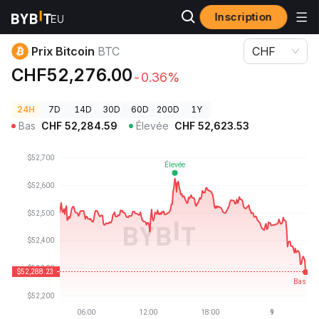
Inscription
Prix des cryptos
Prix Bitcoin BTC
Prix Bitcoin
BTC
CHF
CHF52,276.00
-0.36%
24H
7D
14D
30D
60D
200D
1Y
Bas
CHF
52,284.59
Élevée
CHF
52,623.53