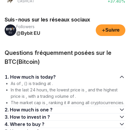
+37.40%
CASHCAT
Suis-nous sur les réseaux sociaux
Followers
+
Suivre
@Bybit EU
Questions fréquemment posées sur le
BTC(Bitcoin)
1. How much is today?
As of , () is trading at .
In the last 24 hours, the lowest price is , and the highest
price is , with a trading volume of .
The market cap is , ranking it # among all cryptocurrencies.
2. How much is one ?
3. How to invest in ?
4. Where to buy ?