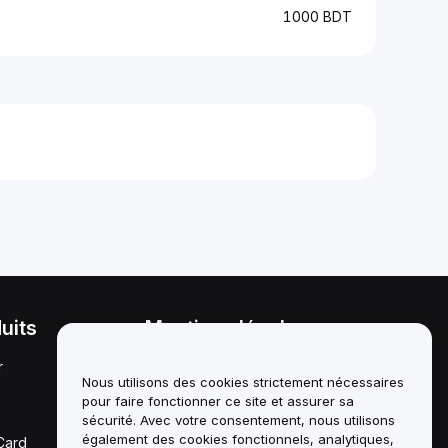
1000 BDT
uits
Mentions légales
r
Politique en matière de
conflits d'intérêts
Nous utilisons des cookies strictement nécessaires
pour faire fonctionner ce site et assurer sa
Résumé de la politique de
sécurité. Avec votre consentement, nous utilisons
garde et d'administration
également des cookies fonctionnels, analytiques,
Card