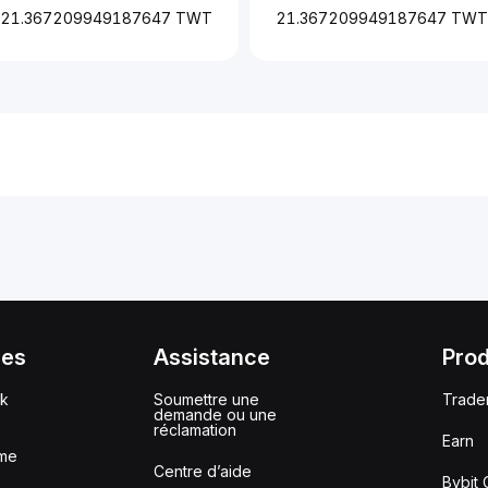
21.367209949187647 TWT
21.367209949187647 TWT
ces
Assistance
Prod
ck
Soumettre une
Trade
demande ou une
réclamation
Earn
me
Centre d’aide
Bybit 