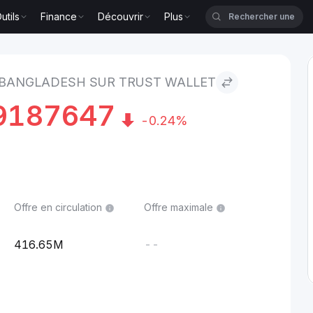
utils
Finance
Découvrir
Plus
h to Trust Wallet
 BANGLADESH SUR TRUST WALLET
9187647
-0.24%
Offre en circulation
Offre maximale
416.65M
--