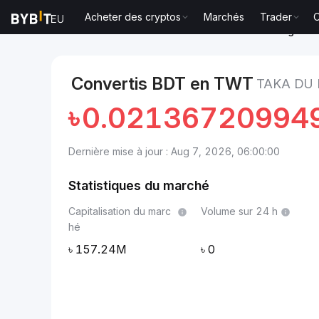
Acheter des cryptos
Marchés
Trader
O
Marchés
Prix Trust Wallet TWT
Taka du Banglades
Convertis BDT en TWT
TAKA DU
৳
0.02136720994
Dernière mise à jour : Aug 7, 2026, 06:00:00
Statistiques du marché
Capitalisation du marc
Volume sur 24 h
hé
157.24M
0