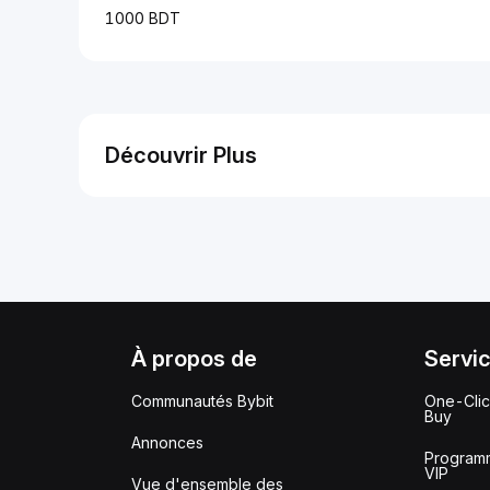
1000 BDT
Découvrir Plus
À propos de
Servi
Communautés Bybit
One-Cli
Buy
Annonces
Program
VIP
Vue d'ensemble des