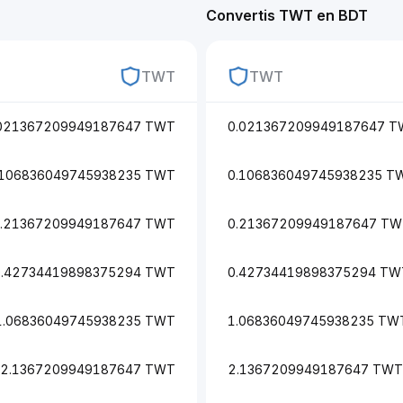
Convertis TWT en BDT
TWT
TWT
021367209949187647 TWT
0.021367209949187647 
.106836049745938235 TWT
0.106836049745938235 T
.21367209949187647 TWT
0.21367209949187647 T
0.42734419898375294 TWT
0.42734419898375294 TW
1.06836049745938235 TWT
1.06836049745938235 TW
2.1367209949187647 TWT
2.1367209949187647 TWT