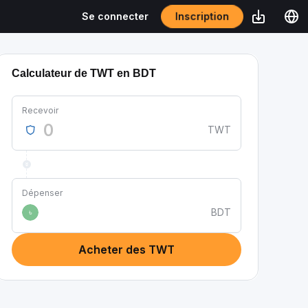
Inscription
Se connecter
Calculateur de TWT en BDT
Recevoir
TWT
Dépenser
BDT
৳
Acheter des TWT