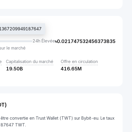
0.021367209949187647
24h Élevée
৳
0.021747532456373835
sur le marché
e
Capitalisation du marché
Offre en circulation
19.50B
416.65M
DT)
tre convertie en Trust Wallet (TWT) sur Bybit-eu. Le taux
9187647 TWT.