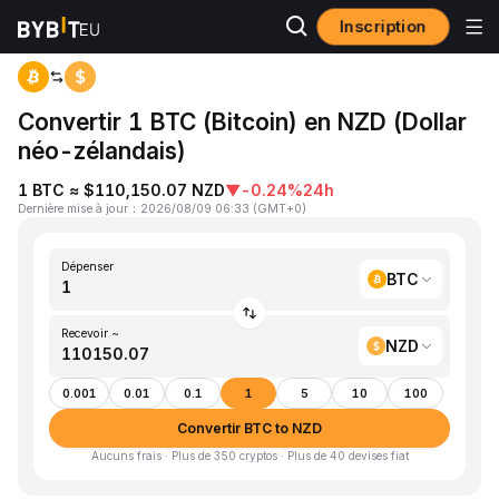
Inscription
Accueil
BTC to NZD
Convertir 1 BTC (Bitcoin) en NZD (Dollar
néo-zélandais)
1 BTC ≈ $110,150.07 NZD
▼
-0.24%
24h
Dernière mise à jour
：
2026/08/09 06:33
(
GMT+0
)
Dépenser
BTC
Recevoir ~
NZD
0.001
0.01
0.1
1
5
10
100
Convertir BTC to NZD
Aucuns frais · Plus de 350 cryptos · Plus de 40 devises fiat