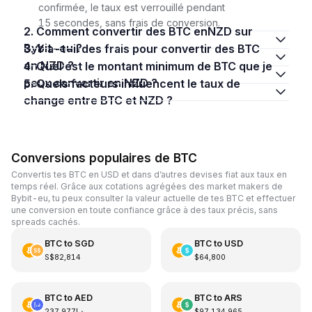
confirmée, le taux est verrouillé pendant
15 secondes, sans frais de conversion.
2. Comment convertir des BTC enNZD sur
Bybit-eu ?
3. Y a-t-il des frais pour convertir des BTC
en NZD ?
4. Quel est le montant minimum de BTC que je
peux convertir en NZD ?
5. Quels facteurs influencent le taux de
change entre BTC et NZD ?
Conversions populaires de BTC
Convertis tes BTC en USD et dans d’autres devises fiat aux taux en
temps réel. Grâce aux cotations agrégées des market makers de
Bybit-eu, tu peux consulter la valeur actuelle de tes BTC et effectuer
une conversion en toute confiance grâce à des taux précis, sans
spreads cachés.
BTC
to
SGD
BTC
to
USD
S$82,814
$64,800
BTC
to
AED
BTC
to
ARS
د.إ237,977
$97,134,965