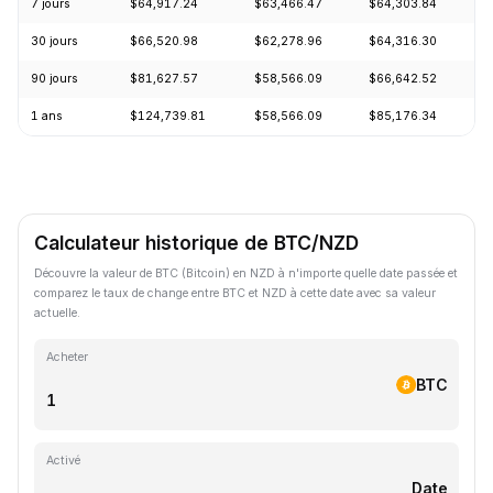
7 jours
$64,917.24
$63,466.47
$64,303.84
+
30 jours
$66,520.98
$62,278.96
$64,316.30
+
90 jours
$81,627.57
$58,566.09
$66,642.52
+
1 ans
$124,739.81
$58,566.09
$85,176.34
-
Calculateur historique de BTC/NZD
Découvre la valeur de BTC (Bitcoin) en NZD à n'importe quelle date passée et
comparez le taux de change entre BTC et NZD à cette date avec sa valeur
actuelle.
Acheter
BTC
Activé
Date