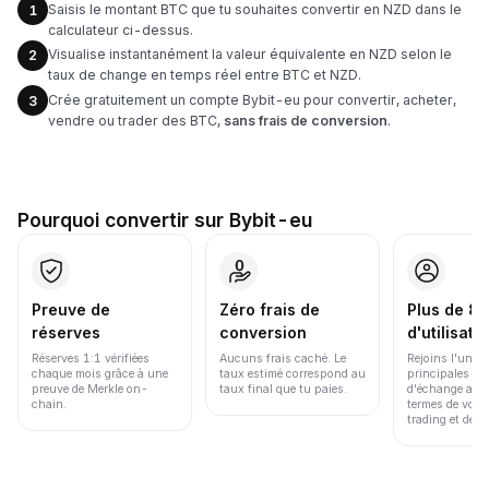
Saisis le montant BTC que tu souhaites convertir en NZD dans le
1
calculateur ci-dessus.
Visualise instantanément la valeur équivalente en NZD selon le
2
taux de change en temps réel entre BTC et NZD.
Crée gratuitement un compte Bybit-eu pour convertir, acheter,
3
vendre ou trader des BTC,
sans frais de conversion
.
Pourquoi convertir sur Bybit-eu
Preuve de
Zéro frais de
Plus de 86
réserves
conversion
d'utilisate
Réserves 1:1 vérifiées
Aucuns frais caché. Le
Rejoins l'une d
chaque mois grâce à une
taux estimé correspond au
principales pl
preuve de Merkle on-
taux final que tu paies.
d'échange au 
chain.
termes de volu
trading et de li