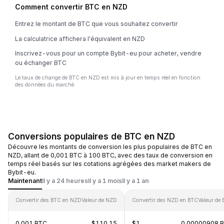
Comment convertir BTC en NZD
Entrez le montant de BTC que vous souhaitez convertir
La calculatrice affichera l'équivalent en NZD
Inscrivez-vous pour un compte Bybit-eu pour acheter, vendre
ou échanger BTC
Le taux de change de BTC en NZD est mis à jour en temps réel en fonction
des données du marché.
Conversions populaires de BTC en NZD
Découvre les montants de conversion les plus populaires de BTC en
NZD, allant de 0,001 BTC à 100 BTC, avec des taux de conversion en
temps réel basés sur les cotations agrégées des market makers de
Bybit-eu.
Maintenant
Il y a 24 heures
Il y a 1 mois
Il y a 1 an
Convertir des BTC en NZD
Valeur de NZD
Convertir des NZD en BTC
Valeur de
0.001 BTC
$110.15
$1
0.00000908 