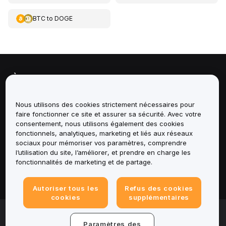
BTC
to
DOGE
À propos de
Services
Nous utilisons des cookies strictement nécessaires pour
faire fonctionner ce site et assurer sa sécurité. Avec votre
consentement, nous utilisons également des cookies
Assistance
fonctionnels, analytiques, marketing et liés aux réseaux
sociaux pour mémoriser vos paramètres, comprendre
Produits
l’utilisation du site, l’améliorer, et prendre en charge les
fonctionnalités de marketing et de partage.
Mentions légales
Autoriser tous les
Refus des cookies
cookies
supplémentaires
© 2025-2026 Bybit.eu. Tous droits réservés.
Paramètres des
Conditions d'utilisation
|
Conditions de