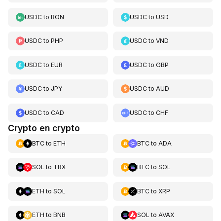
USDC
to
RON
USDC
to
USD
USDC
to
PHP
USDC
to
VND
USDC
to
EUR
USDC
to
GBP
USDC
to
JPY
USDC
to
AUD
USDC
to
CAD
USDC
to
CHF
Crypto en crypto
BTC
to
ETH
BTC
to
ADA
SOL
to
TRX
BTC
to
SOL
ETH
to
SOL
BTC
to
XRP
ETH
to
BNB
SOL
to
AVAX