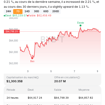
0.21 %, au cours de la dernière semaine, il a increased de 2.21 %, et
au cours des 30 derniers jours, il a slightly upward de 1.13 %.
24H
7D
14D
30D
60D
200D
Élevé
:
$
65,159.07
Faible
:
$
62,456.49
Dernière mise à jour : 2026-08-09, 06:33 GMT+0
Plus haut niveau historique
Plus bas niveau historique
$126,080.00
$67.81
Capitalisation du marché
Offre en circulation
$1,300.35B
20.07 M
Période
Élevé
Faible
Moyenne
V
24 heures
$64,917.24
$64,798.39
$64,857.82
-