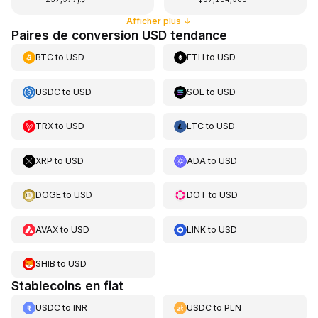
Afficher plus
↓
Paires de conversion USD tendance
BTC
to
USD
ETH
to
USD
USDC
to
USD
SOL
to
USD
TRX
to
USD
LTC
to
USD
XRP
to
USD
ADA
to
USD
DOGE
to
USD
DOT
to
USD
AVAX
to
USD
LINK
to
USD
SHIB
to
USD
Stablecoins en fiat
USDC
to
INR
USDC
to
PLN