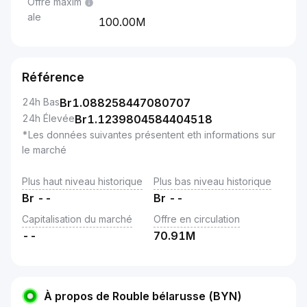
Offre maxim
ale
100.00M
Référence
24h Bas
Br
1.088258447080707
24h Élevée
Br
1.1239804584404518
*Les données suivantes présentent eth informations sur
le marché
Plus haut niveau historique
Plus bas niveau historique
Br
--
Br
--
Capitalisation du marché
Offre en circulation
--
70.91M
À propos de Rouble bélarusse (BYN)