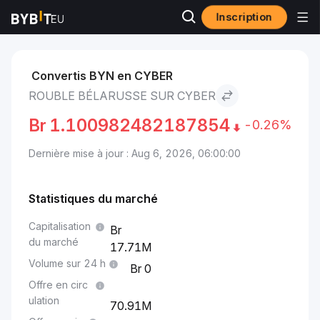
Inscription
Marchés
Prix CYBER CYBER
Rouble bélarusse to CYBER
Convertis BYN en CYBER
ROUBLE BÉLARUSSE SUR CYBER
Br
1.100982482187854
-0.26%
Dernière mise à jour : Aug 6, 2026, 06:00:00
Statistiques du marché
Capitalisation
du marché
17.71M
Volume sur 24 h
0
Offre en circ
ulation
70.91M