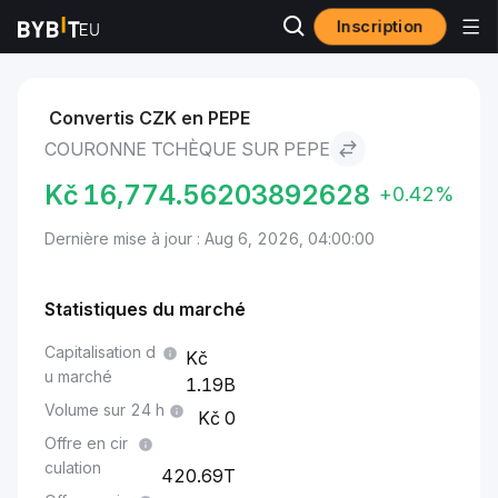
Inscription
Marchés
Prix Pepe PEPE
Couronne tchèque to Pepe
Convertis CZK en PEPE
COURONNE TCHÈQUE SUR PEPE
Kč
16,774.56203892628
+0.42%
Dernière mise à jour : Aug 6, 2026, 04:00:00
Statistiques du marché
Capitalisation d
u marché
1.19B
Volume sur 24 h
0
Offre en cir
culation
420.69T