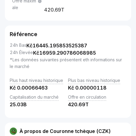
Offre maxim
ale
420.69T
Référence
24h Bas
Kč
16445.195853525387
24h Élevée
Kč
16959.290786068985
*Les données suivantes présentent eth informations sur
le marché
Plus haut niveau historique
Plus bas niveau historique
Kč
0.00066463
Kč
0.00000118
Capitalisation du marché
Offre en circulation
25.03B
420.69T
À propos de Couronne tchèque (CZK)