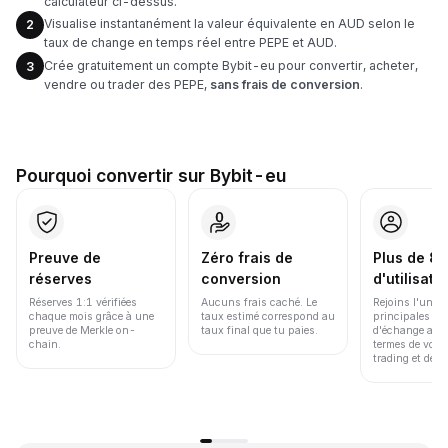
calculateur ci-dessus.
Visualise instantanément la valeur équivalente en AUD selon le
2
taux de change en temps réel entre PEPE et AUD.
Crée gratuitement un compte Bybit-eu pour convertir, acheter,
3
vendre ou trader des PEPE,
sans frais de conversion
.
Pourquoi convertir sur Bybit-eu
Preuve de
Zéro frais de
Plus de 86
réserves
conversion
d'utilisate
Réserves 1:1 vérifiées
Aucuns frais caché. Le
Rejoins l'une d
chaque mois grâce à une
taux estimé correspond au
principales pl
preuve de Merkle on-
taux final que tu paies.
d'échange au 
chain.
termes de volu
trading et de li