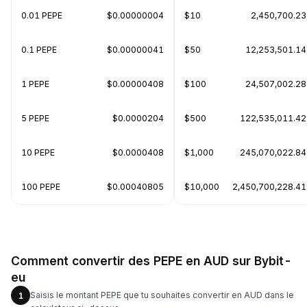
0.01 PEPE
$0.00000004
$10
2,450,700.23
0.1 PEPE
$0.00000041
$50
12,253,501.14
1 PEPE
$0.00000408
$100
24,507,002.28
5 PEPE
$0.0000204
$500
122,535,011.42
10 PEPE
$0.0000408
$1,000
245,070,022.84
100 PEPE
$0.00040805
$10,000
2,450,700,228.41
Comment convertir des PEPE en AUD sur Bybit-
eu
Saisis le montant PEPE que tu souhaites convertir en AUD dans le
1