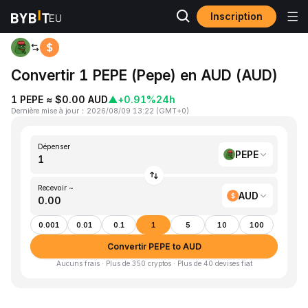
Inscription
Accueil
PEPE to AUD
Convertir 1 PEPE (Pepe) en AUD (AUD)
1 PEPE ≈ $0.00 AUD
▲
+0.91%
24h
Dernière mise à jour
：
2026/08/09 13:22
(
GMT+0
)
Dépenser
PEPE
Recevoir ~
AUD
0.001
0.01
0.1
1
5
10
100
Convertir PEPE to AUD
Aucuns frais · Plus de 350 cryptos · Plus de 40 devises fiat