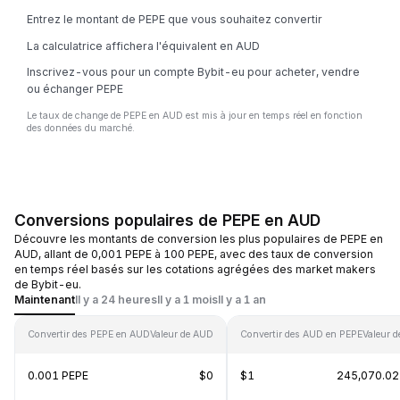
Entrez le montant de PEPE que vous souhaitez convertir
La calculatrice affichera l'équivalent en AUD
Inscrivez-vous pour un compte Bybit-eu pour acheter, vendre
ou échanger PEPE
Le taux de change de PEPE en AUD est mis à jour en temps réel en fonction
des données du marché.
Conversions populaires de PEPE en AUD
Découvre les montants de conversion les plus populaires de PEPE en
AUD, allant de 0,001 PEPE à 100 PEPE, avec des taux de conversion
en temps réel basés sur les cotations agrégées des market makers
de Bybit-eu.
Maintenant
Il y a 24 heures
Il y a 1 mois
Il y a 1 an
Convertir des PEPE en AUD
Valeur de AUD
Convertir des AUD en PEPE
Valeur 
0.001 PEPE
$0
$1
245,070.02