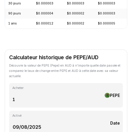
30 jours
$0.000003
$0.000003
$0.000003
+
90 jours
$0.000004
$0.000002
$0.000003
+
1 ans
$0.000012
$0.000002
$0.000005
-
Calculateur historique de PEPE/AUD
Découvre la valeur de PEPE (Pepe) en AUD à n'importe quelle date passée et
comparez le taux de change entre PEPE et AUD à cette date avec sa valeur
actuelle.
Acheter
PEPE
Activé
Date