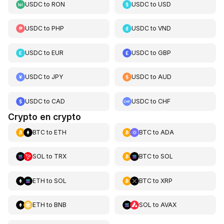
USDC
to
RON
USDC
to
USD
USDC
to
PHP
USDC
to
VND
USDC
to
EUR
USDC
to
GBP
USDC
to
JPY
USDC
to
AUD
USDC
to
CAD
USDC
to
CHF
Crypto en crypto
BTC
to
ETH
BTC
to
ADA
SOL
to
TRX
BTC
to
SOL
ETH
to
SOL
BTC
to
XRP
ETH
to
BNB
SOL
to
AVAX