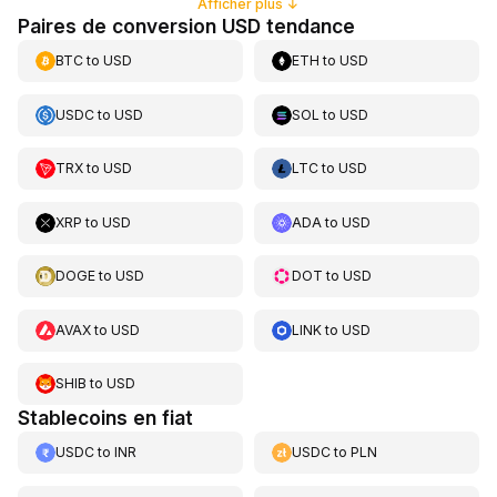
Afficher plus
↓
Paires de conversion USD tendance
BTC
to
USD
ETH
to
USD
USDC
to
USD
SOL
to
USD
TRX
to
USD
LTC
to
USD
XRP
to
USD
ADA
to
USD
DOGE
to
USD
DOT
to
USD
AVAX
to
USD
LINK
to
USD
SHIB
to
USD
Stablecoins en fiat
USDC
to
INR
USDC
to
PLN