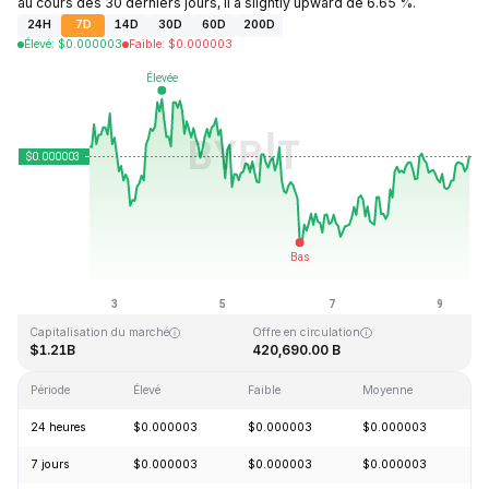
au cours des 30 derniers jours, il a slightly upward de 6.65 %.
24H
7D
14D
30D
60D
200D
Élevé
:
$
0.000003
Faible
:
$
0.000003
Dernière mise à jour : 2026-08-09, 13:22 GMT+0
Plus haut niveau historique
Plus bas niveau historique
$0.000028
$0.000000
Capitalisation du marché
Offre en circulation
$1.21B
420,690.00 B
Période
Élevé
Faible
Moyenne
Va
24 heures
$0.000003
$0.000003
$0.000003
+
7 jours
$0.000003
$0.000003
$0.000003
-