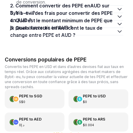
de conversion.
2. Comment convertir des PEPE enAUD sur
Bybit-eu ?
3. Y a-t-il des frais pour convertir des PEPE
en AUD ?
4. Quel est le montant minimum de PEPE que
je peux convertir en AUD ?
5. Quels facteurs influencent le taux de
change entre PEPE et AUD ?
Conversions populaires de PEPE
Convertis tes PEPE en USD et dans d’autres devises fiat aux taux en
temps réel. Grâce aux cotations agrégées des market makers de
Bybit-eu, tu peux consulter la valeur actuelle de tes PEPE et effectuer
une conversion en toute confiance grâce à des taux précis, sans
spreads cachés.
PEPE
to
SGD
PEPE
to
USD
S$0
$0
PEPE
to
AED
PEPE
to
ARS
د.إ0
$0.004