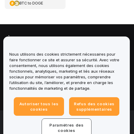
BTC
to
DOGE
À propos de
Services
Nous utilisons des cookies strictement nécessaires pour
faire fonctionner ce site et assurer sa sécurité. Avec votre
consentement, nous utilisons également des cookies
Assistance
fonctionnels, analytiques, marketing et liés aux réseaux
sociaux pour mémoriser vos paramètres, comprendre
Produits
l’utilisation du site, l’améliorer, et prendre en charge les
fonctionnalités de marketing et de partage.
Mentions légales
Autoriser tous les
Refus des cookies
cookies
supplémentaires
© 2025-2026 Bybit.eu. Tous droits réservés.
Paramètres des
Conditions d'utilisation
|
Conditions de
confidentialité
|
Informations legales
|
Centre de
cookies