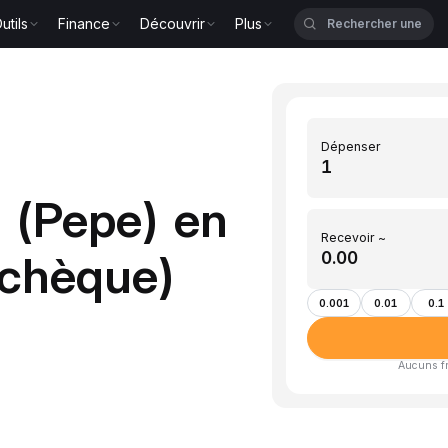
utils
Finance
Découvrir
Plus
Dépenser
 (Pepe) en
Recevoir ~
tchèque)
0.001
0.01
0.1
Aucuns fra