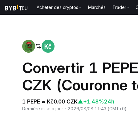
Acheter des cryptos
Marchés
Trader
O
Accueil
PEPE to CZK
Convertir 1 PEPE
CZK (Couronne 
1 PEPE ≈ Kč0.00 CZK
▲
+1.48%
24h
Dernière mise à jour
：
2026/08/08 11:43
(
GMT+0
)