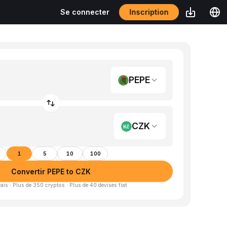
Inscription
Se connecter
PEPE
CZK
1
5
10
100
Convertir PEPE to CZK
is · Plus de 350 cryptos · Plus de 40 devises fiat