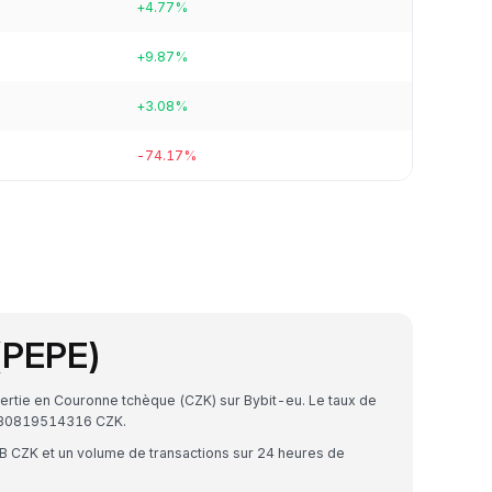
+4.77%
+9.87%
+3.08%
-74.17%
(PEPE)
ertie en Couronne tchèque (CZK) sur Bybit-eu. Le taux de
8130819514316 CZK.
7B CZK et un volume de transactions sur 24 heures de