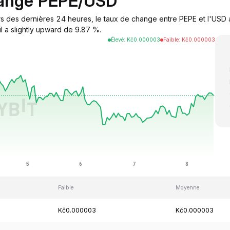
hange PEPE/USD
s des dernières 24 heures, le taux de change entre PEPE et l'USD a
l a slightly upward de 9.87 %.
Élevé
:
Kč
0.000003
Faible
:
Kč
0.000003
Faible
Moyenne
Kč0.000003
Kč0.000003