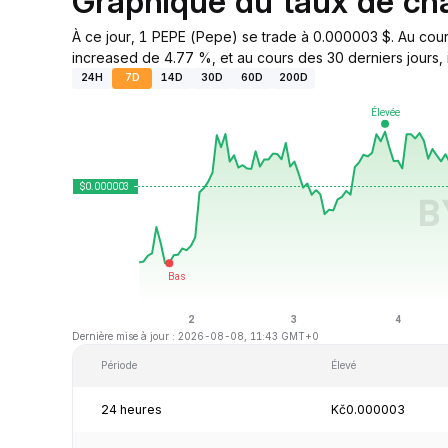
Graphique du taux de c
À ce jour, 1 PEPE (Pepe) se trade à 0.000003 $. Au cour
increased de 4.77 %, et au cours des 30 derniers jours, i
24H
7D
14D
30D
60D
200D
Dernière mise à jour : 2026-08-08, 11:43 GMT+0
Période
Élevé
24 heures
Kč0.000003