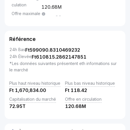
culation
120.68M
Offre maximale
--
Référence
24h Bas
Ft
599090.8310469232
24h Élevée
Ft
610815.2862147851
*Les données suivantes présentent eth informations sur
le marché
Plus haut niveau historique
Plus bas niveau historique
Ft
1,670,834.00
Ft
118.42
Capitalisation du marché
Offre en circulation
72.95T
120.68M