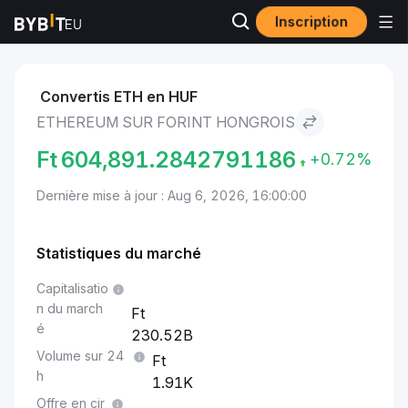
Inscription
Marchés
Prix Ethereum ETH
Ethereum to Forint hongrois
Convertis ETH en HUF
ETHEREUM SUR FORINT HONGROIS
Ft
604,891.2842791186
+0.72%
Dernière mise à jour : Aug 6, 2026, 16:00:00
Statistiques du marché
Capitalisatio
n du march
é
230.52B
Volume sur 24
h
1.91K
Offre en cir