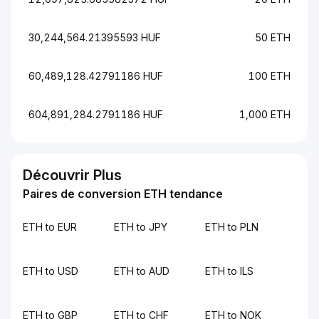
30,244,564.21395593 HUF
50 ETH
60,489,128.42791186 HUF
100 ETH
604,891,284.2791186 HUF
1,000 ETH
Découvrir Plus
Paires de conversion ETH tendance
ETH to EUR
ETH to JPY
ETH to PLN
ETH to USD
ETH to AUD
ETH to ILS
ETH to GBP
ETH to CHF
ETH to NOK