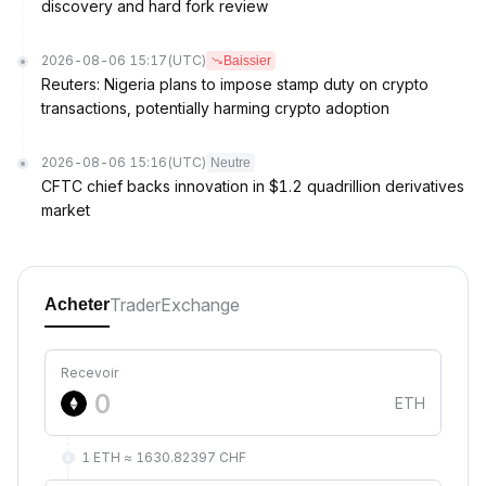
discovery and hard fork review
2026-08-06 15:17
(UTC)
Baissier
Reuters: Nigeria plans to impose stamp duty on crypto
transactions, potentially harming crypto adoption
2026-08-06 15:16
(UTC)
Neutre
CFTC chief backs innovation in $1.2 quadrillion derivatives
market
Trader
Exchange
Acheter
Recevoir
ETH
1 ETH ≈ 1630.82397 CHF