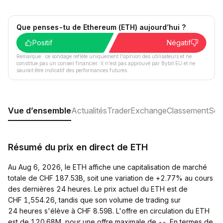
Que penses-tu de Ethereum (ETH) aujourd’hui ?
Positif
Négatif
Remarque : ce sondage reflète uniquement l'opinion des utilisateurs et ne
constitue pas un conseil financier. Il n'est pas approuvé par Bybit EU et ne
saurait être indicatif des performances futures.
Vue d’ensemble
Actualités
Trader
Exchange
Classement
Soc
Résumé du prix en direct de ETH
Au Aug 6, 2026, le ETH affiche une capitalisation de marché
totale de CHF 187.53B, soit une variation de +2.77% au cours
des dernières 24 heures. Le prix actuel du ETH est de
CHF 1,554.26, tandis que son volume de trading sur
24 heures s'élève à CHF 8.59B. L'offre en circulation du ETH
est de 120.68M, pour une offre maximale de --. En termes de