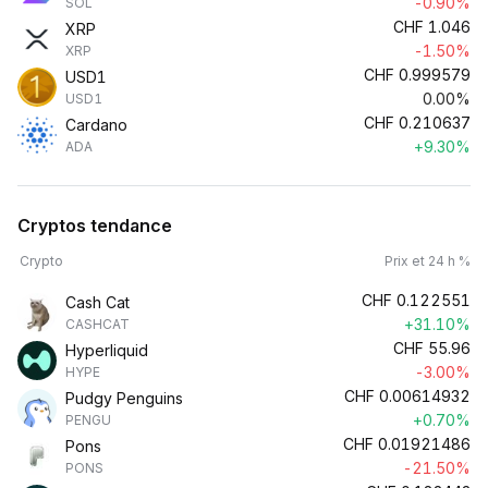
-0.90%
SOL
CHF
1.046
XRP
-1.50%
XRP
CHF
0.999579
USD1
0.00%
USD1
CHF
0.210637
Cardano
+9.30%
ADA
Cryptos tendance
Crypto
Prix et 24 h %
CHF
0.122551
Cash Cat
+31.10%
CASHCAT
CHF
55.96
Hyperliquid
-3.00%
HYPE
CHF
0.00614932
Pudgy Penguins
+0.70%
PENGU
CHF
0.01921486
Pons
-21.50%
PONS