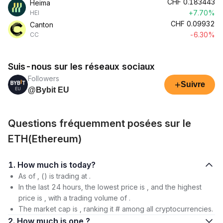
CHF
0.183443
Heima
+7.70%
HEI
CHF
0.09932
Canton
-6.30%
CC
Suis-nous sur les réseaux sociaux
Followers
+
Suivre
@Bybit EU
Questions fréquemment posées sur le
ETH(Ethereum)
1. How much is today?
As of , () is trading at .
In the last 24 hours, the lowest price is , and the highest
price is , with a trading volume of .
The market cap is , ranking it # among all cryptocurrencies.
2. How much is one ?