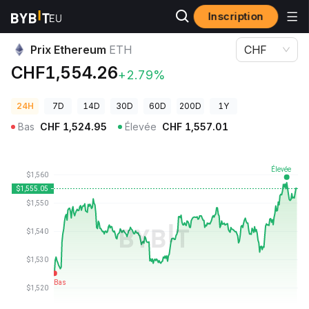
Inscription
Prix des cryptos
Prix Ethereum ETH
Prix Ethereum
ETH
CHF
CHF1,554.26
+2.79%
24H
7D
14D
30D
60D
200D
1Y
Bas
CHF
1,524.95
Élevée
CHF
1,557.01