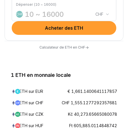
Dépenser (10 ~ 16000)
CHF
CHF
Acheter des ETH
→
Calculateur de ETH en CHF
1 ETH en monnaie locale
ETH sur EUR
€ 1,661.1400641117857
ETH sur CHF
CHF 1,555.1277292357681
ETH sur CZK
Kč 40,273.65665080078
ETH sur HUF
Ft 605,885.0114848742