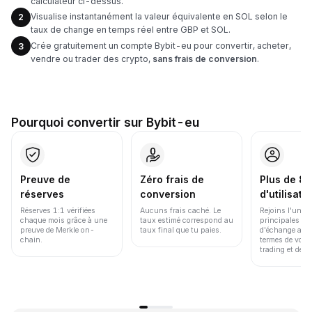
calculateur ci-dessus.
Visualise instantanément la valeur équivalente en SOL selon le
2
taux de change en temps réel entre GBP et SOL.
Crée gratuitement un compte Bybit-eu pour convertir, acheter,
3
vendre ou trader des crypto,
sans frais de conversion
.
Pourquoi convertir sur Bybit-eu
Preuve de
Zéro frais de
Plus de 86
réserves
conversion
d'utilisate
Réserves 1:1 vérifiées
Aucuns frais caché. Le
Rejoins l'une d
chaque mois grâce à une
taux estimé correspond au
principales pl
preuve de Merkle on-
taux final que tu paies.
d'échange au 
chain.
termes de volu
trading et de li