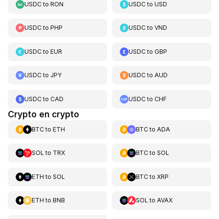
USDC
to
RON
USDC
to
USD
USDC
to
PHP
USDC
to
VND
USDC
to
EUR
USDC
to
GBP
USDC
to
JPY
USDC
to
AUD
USDC
to
CAD
USDC
to
CHF
Crypto en crypto
BTC
to
ETH
BTC
to
ADA
SOL
to
TRX
BTC
to
SOL
ETH
to
SOL
BTC
to
XRP
ETH
to
BNB
SOL
to
AVAX