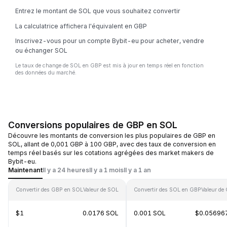
Entrez le montant de SOL que vous souhaitez convertir
La calculatrice affichera l'équivalent en GBP
Inscrivez-vous pour un compte Bybit-eu pour acheter, vendre
ou échanger SOL
Le taux de change de SOL en GBP est mis à jour en temps réel en fonction
des données du marché.
Conversions populaires de GBP en SOL
Découvre les montants de conversion les plus populaires de GBP en
SOL, allant de 0,001 GBP à 100 GBP, avec des taux de conversion en
temps réel basés sur les cotations agrégées des market makers de
Bybit-eu.
Maintenant
Il y a 24 heures
Il y a 1 mois
Il y a 1 an
Convertir des GBP en SOL
Valeur de SOL
Convertir des SOL en GBP
Valeur de
$1
0.0176 SOL
0.001 SOL
$0.05696