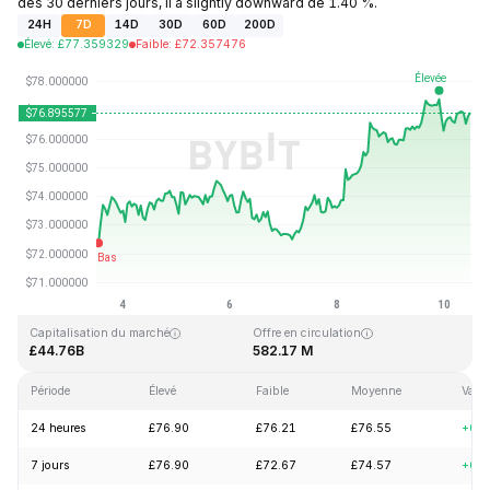
des 30 derniers jours, il a slightly downward de 1.40 %.
24H
7D
14D
30D
60D
200D
Élevé
:
£
77.359329
Faible
:
£
72.357476
Dernière mise à jour : 2026-08-10, 11:57 GMT+0
Plus haut niveau historique
Plus bas niveau historique
£293.31
£0.500801
Capitalisation du marché
Offre en circulation
£44.76B
582.17 M
Période
Élevé
Faible
Moyenne
Varia
24 heures
£76.90
£76.21
£76.55
+0.
7 jours
£76.90
£72.67
£74.57
+6.