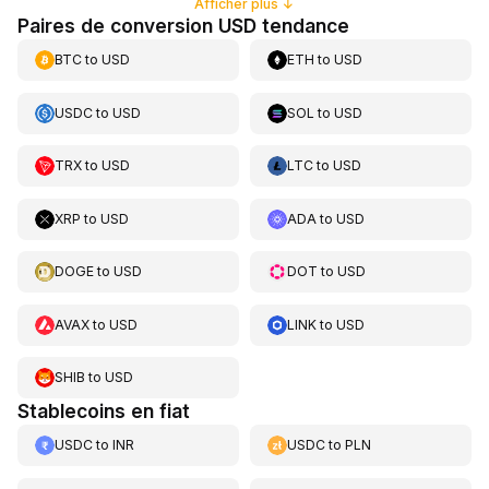
Afficher plus
↓
Paires de conversion USD tendance
BTC
to
USD
ETH
to
USD
USDC
to
USD
SOL
to
USD
TRX
to
USD
LTC
to
USD
XRP
to
USD
ADA
to
USD
DOGE
to
USD
DOT
to
USD
AVAX
to
USD
LINK
to
USD
SHIB
to
USD
Stablecoins en fiat
USDC
to
INR
USDC
to
PLN