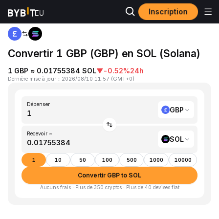
Inscription
Accueil
GBP to SOL
Convertir 1 GBP (GBP) en SOL (Solana)
1 GBP ≈ 0.01755384 SOL
▼
-0.52%
24h
Dernière mise à jour
：
2026/08/10 11:57
(
GMT+0
)
Dépenser
GBP
Recevoir ~
SOL
1
10
50
100
500
1000
10000
Convertir GBP to SOL
Aucuns frais · Plus de 350 cryptos · Plus de 40 devises fiat