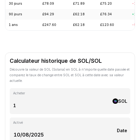
30 jours
£78.09
£71.89
£75.20
-1.
90 jours
£94.29
£62.18
£76.34
+17
1 ans
£247.60
£62.18
£123.60
-57
Calculateur historique de SOL/SOL
Découvre la valeur de SOL (Solana) en SOL à n'importe quelle date passée et
comparez le taux de change entre SOL et SOL à cette date avec sa valeur
actuelle.
Acheter
SOL
Activé
Date