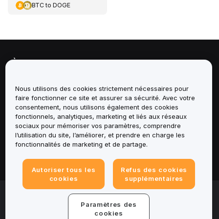
BTC
to
DOGE
À propos de
Services
Nous utilisons des cookies strictement nécessaires pour
faire fonctionner ce site et assurer sa sécurité. Avec votre
consentement, nous utilisons également des cookies
Assistance
fonctionnels, analytiques, marketing et liés aux réseaux
sociaux pour mémoriser vos paramètres, comprendre
Produits
l’utilisation du site, l’améliorer, et prendre en charge les
fonctionnalités de marketing et de partage.
Mentions légales
Autoriser tous les
Refus des cookies
cookies
supplémentaires
© 2025-2026 Bybit.eu. All rights reserved.
Paramètres des
Conditions d'utilisation
|
Conditions de
confidentialité
|
Informations legales
|
Centre de
cookies