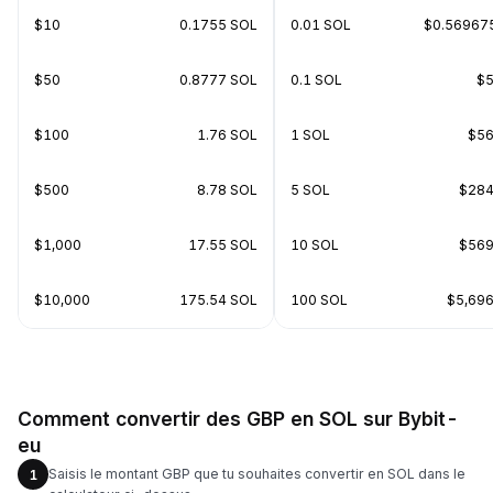
$10
0.1755 SOL
0.01 SOL
$0.56967
$50
0.8777 SOL
0.1 SOL
$5
$100
1.76 SOL
1 SOL
$56
$500
8.78 SOL
5 SOL
$284
$1,000
17.55 SOL
10 SOL
$569
$10,000
175.54 SOL
100 SOL
$5,696
Comment convertir des GBP en SOL sur Bybit-
eu
Saisis le montant GBP que tu souhaites convertir en SOL dans le
1