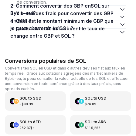
de conversion.
2. Comment convertir des GBP enSOL sur
Bybit-eu ?
3. Y a-t-il des frais pour convertir des GBP
en SOL ?
4. Quel est le montant minimum de GBP que
je peux convertir en SOL ?
5. Quels facteurs influencent le taux de
change entre GBP et SOL ?
Conversions populaires de SOL
Convertis tes SOL en USD et dans d’autres devises fiat aux taux en
temps réel. Grâce aux cotations agrégées des market makers de
Bybit-eu, tu peux consulter la valeur actuelle de tes SOL et effectuer
une conversion en toute confiance grâce à des taux précis, sans
spreads cachés.
SOL
to
SGD
SOL
to
USD
S$98.39
$76.89
SOL
to
AED
SOL
to
ARS
د.إ282.37
$115,256