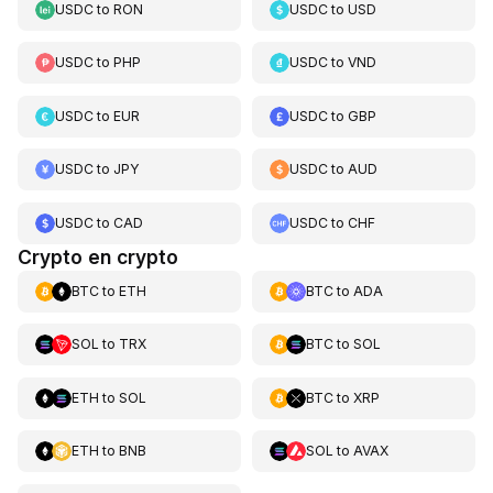
USDC
to
RON
USDC
to
USD
USDC
to
PHP
USDC
to
VND
USDC
to
EUR
USDC
to
GBP
USDC
to
JPY
USDC
to
AUD
USDC
to
CAD
USDC
to
CHF
Crypto en crypto
BTC
to
ETH
BTC
to
ADA
SOL
to
TRX
BTC
to
SOL
ETH
to
SOL
BTC
to
XRP
ETH
to
BNB
SOL
to
AVAX