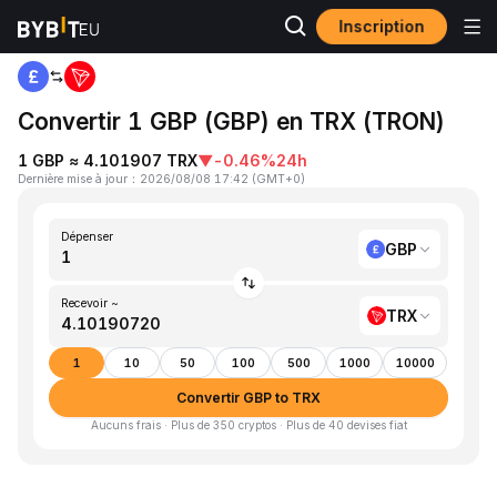
Inscription
Accueil
GBP to TRX
Convertir 1 GBP (GBP) en TRX (TRON)
1 GBP ≈ 4.101907 TRX
▼
-0.46%
24h
Dernière mise à jour
：
2026/08/08 17:42
(
GMT+0
)
Dépenser
GBP
Recevoir ~
TRX
1
10
50
100
500
1000
10000
Convertir GBP to TRX
Aucuns frais · Plus de 350 cryptos · Plus de 40 devises fiat