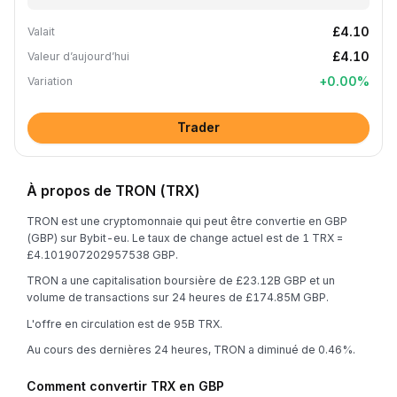
£4.10
Valait
£4.10
Valeur d’aujourd’hui
+
0.00
%
Variation
Trader
À propos de TRON (TRX)
TRON est une cryptomonnaie qui peut être convertie en GBP
(GBP) sur Bybit-eu. Le taux de change actuel est de 1 TRX =
£4.101907202957538 GBP.
TRON a une capitalisation boursière de £23.12B GBP et un
volume de transactions sur 24 heures de £174.85M GBP.
L'offre en circulation est de 95B TRX.
Au cours des dernières 24 heures, TRON a diminué de 0.46%.
Comment convertir TRX en GBP