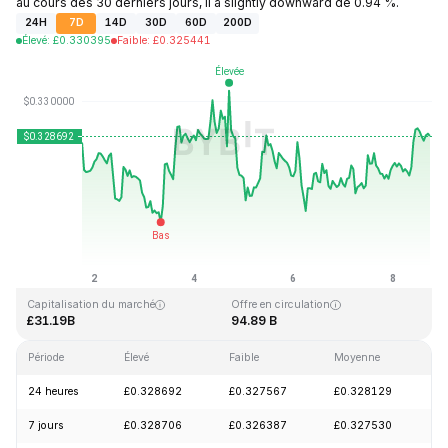
au cours des 30 derniers jours, il a slightly downward de 0.94 %.
24H
7D
14D
30D
60D
200D
Élevé
:
£
0.330395
Faible
:
£
0.325441
Dernière mise à jour : 2026-08-08, 17:42 GMT+0
Plus haut niveau historique
Plus bas niveau historique
£0.431288
£0.001804
Capitalisation du marché
Offre en circulation
£31.19B
94.89 B
Période
Élevé
Faible
Moyenne
V
24 heures
£0.328692
£0.327567
£0.328129
+
7 jours
£0.328706
£0.326387
£0.327530
-