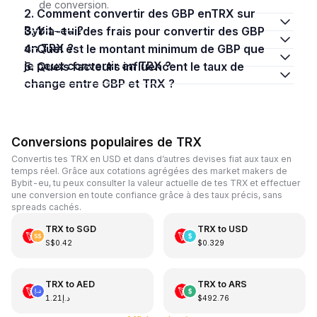
de conversion.
2. Comment convertir des GBP enTRX sur
Bybit-eu ?
3. Y a-t-il des frais pour convertir des GBP
en TRX ?
4. Quel est le montant minimum de GBP que
je peux convertir en TRX ?
5. Quels facteurs influencent le taux de
change entre GBP et TRX ?
Conversions populaires de TRX
Convertis tes TRX en USD et dans d’autres devises fiat aux taux en
temps réel. Grâce aux cotations agrégées des market makers de
Bybit-eu, tu peux consulter la valeur actuelle de tes TRX et effectuer
une conversion en toute confiance grâce à des taux précis, sans
spreads cachés.
TRX
to
SGD
TRX
to
USD
S$0.42
$0.329
TRX
to
AED
TRX
to
ARS
د.إ1.21
$492.76