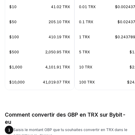
$10
41.02 TRX
0.01 TRX
$0.00243
$50
205.10 TRX
0.1 TRX
$0.0243
$100
410.19 TRX
1 TRX
$0.24378
$500
2,050.95 TRX
5 TRX
$1
$1,000
4,101.91 TRX
10 TRX
$2
$10,000
41,019.07 TRX
100 TRX
$24
Comment convertir des GBP en TRX sur Bybit-
eu
Saisis le montant GBP que tu souhaites convertir en TRX dans le
1