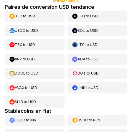
Afficher plus
↓
Paires de conversion USD tendance
BTC
to
USD
ETH
to
USD
USDC
to
USD
SOL
to
USD
TRX
to
USD
LTC
to
USD
XRP
to
USD
ADA
to
USD
DOGE
to
USD
DOT
to
USD
AVAX
to
USD
LINK
to
USD
SHIB
to
USD
Stablecoins en fiat
USDC
to
INR
USDC
to
PLN