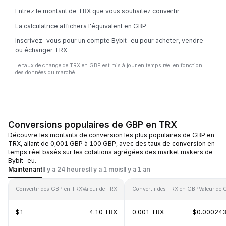
Entrez le montant de TRX que vous souhaitez convertir
La calculatrice affichera l'équivalent en GBP
Inscrivez-vous pour un compte Bybit-eu pour acheter, vendre
ou échanger TRX
Le taux de change de TRX en GBP est mis à jour en temps réel en fonction
des données du marché.
Conversions populaires de GBP en TRX
Découvre les montants de conversion les plus populaires de GBP en
TRX, allant de 0,001 GBP à 100 GBP, avec des taux de conversion en
temps réel basés sur les cotations agrégées des market makers de
Bybit-eu.
Maintenant
Il y a 24 heures
Il y a 1 mois
Il y a 1 an
Convertir des GBP en TRX
Valeur de TRX
Convertir des TRX en GBP
Valeur de
$1
4.10 TRX
0.001 TRX
$0.00024