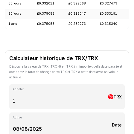
30 jours
£0.332011
£0.322568
£0.327479
-
90 jours
£0.375055
£0.315047
£0.333191
+
1 ans
£0.375055
£0.269273
£0.315340
-
Calculateur historique de TRX/TRX
Découvre la valeur de TRX (TRON) en TRX à n'importe quelle date passée et
comparez le taux de change entre TRX et TRX à cette date avec sa valeur
actuelle.
Acheter
TRX
Activé
Date