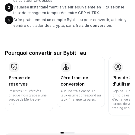
calculateur ci-dessus.
Visualise instantanément la valeur équivalente en TRX selon le
2
taux de change en temps réel entre GBP et TRX.
Crée gratuitement un compte Bybit-eu pour convertir, acheter,
3
vendre ou trader des crypto,
sans frais de conversion
.
Pourquoi convertir sur Bybit-eu
Preuve de
Zéro frais de
Plus de 86
réserves
conversion
d'utilisate
Réserves 1:1 vérifiées
Aucuns frais caché. Le
Rejoins l'une d
chaque mois grâce à une
taux estimé correspond au
principales pl
preuve de Merkle on-
taux final que tu paies.
d'échange au 
chain.
termes de volu
trading et de li