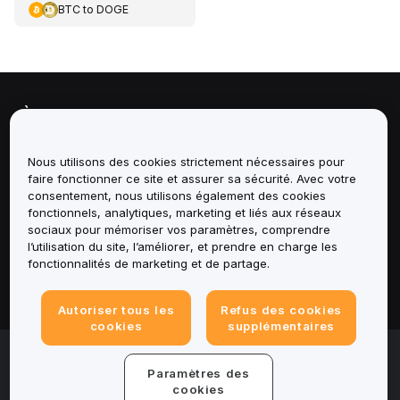
BTC
to
DOGE
À propos de
Services
Nous utilisons des cookies strictement nécessaires pour
faire fonctionner ce site et assurer sa sécurité. Avec votre
consentement, nous utilisons également des cookies
Assistance
fonctionnels, analytiques, marketing et liés aux réseaux
sociaux pour mémoriser vos paramètres, comprendre
Produits
l’utilisation du site, l’améliorer, et prendre en charge les
fonctionnalités de marketing et de partage.
Mentions légales
Autoriser tous les
Refus des cookies
cookies
supplémentaires
© 2025-2026 Bybit.eu. Tous droits réservés.
Paramètres des
Conditions d'utilisation
|
Conditions de
confidentialité
|
Informations legales
|
Centre de
cookies