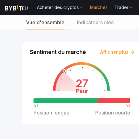
Acheter des cryptos
Marchés
Trader
Vue d'ensemble
Indicateurs clés
Sentiment du marché
Afficher plus
27
Peur
67
33
Position longue
Position courte