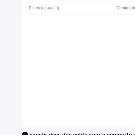
Paires de trading
Dernier pr
Investir dans des actifs crypto comporte de