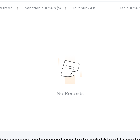
ix tradé
Variation sur 24 h (%)
Haut sur 24 h
Bas sur 24 
No Records
s risques, notamment une forte volatilité et la perte p