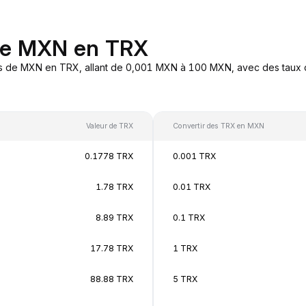
 de MXN en TRX
es de MXN en TRX, allant de 0,001 MXN à 100 MXN, avec des taux d
Valeur de TRX
Convertir des TRX en MXN
0.1778 TRX
0.001 TRX
1.78 TRX
0.01 TRX
8.89 TRX
0.1 TRX
17.78 TRX
1 TRX
88.88 TRX
5 TRX