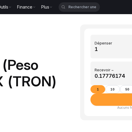
utils
Finance
Plus
Dépenser
 (Peso
Recevoir ~
X (TRON)
1
10
50
Aucuns fra