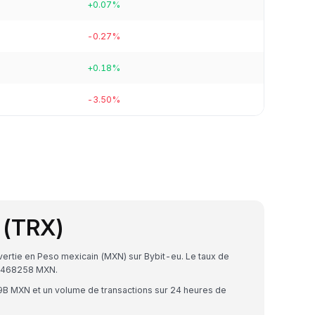
+0.07%
-0.27%
+0.18%
-3.50%
 (TRX)
ertie en Peso mexicain (MXN) sur Bybit-eu. Le taux de
91468258 MXN.
9B MXN et un volume de transactions sur 24 heures de