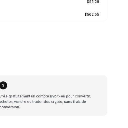
$56.26
$562.55
3
Crée gratuitement un compte Bybit-eu pour convertir,
acheter, vendre ou trader des crypto,
sans frais de
conversion
.