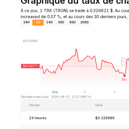
Graphique du taux de c
À ce jour, 1 TRX (TRON) se trade à 0.326621 $. Au cour
increased de 0.07 %, et au cours des 30 derniers jours, 
24H
7D
14D
30D
60D
200D
Dernière mise à jour : 2026-08-07, 11:37 GMT+0
Période
Élevé
24 heures
$0.326889