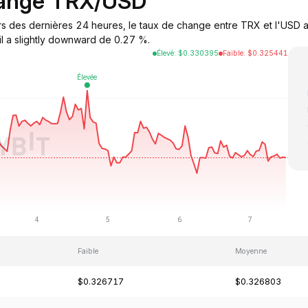
hange TRX/USD
s des dernières 24 heures, le taux de change entre TRX et l'USD a
il a slightly downward de 0.27 %.
Élevé
:
$
0.330395
Faible
:
$
0.325441
Faible
Moyenne
$0.326717
$0.326803