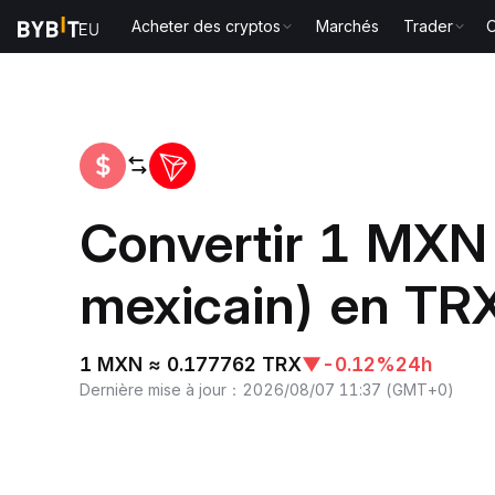
Acheter des cryptos
Marchés
Trader
O
Accueil
MXN to TRX
Convertir 1 MXN
mexicain) en TR
1 MXN ≈ 0.177762 TRX
▼
-0.12%
24h
Dernière mise à jour
：
2026/08/07 11:37
(
GMT+0
)