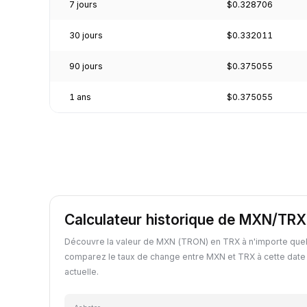
7 jours
$0.328706
30 jours
$0.332011
90 jours
$0.375055
1 ans
$0.375055
Calculateur historique de MXN/TRX
Découvre la valeur de MXN (TRON) en TRX à n'importe quel
comparez le taux de change entre MXN et TRX à cette date
actuelle.