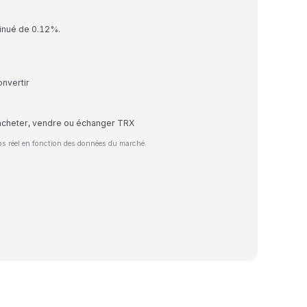
inué de 0.12%.
nvertir
acheter, vendre ou échanger TRX
s réel en fonction des données du marché.