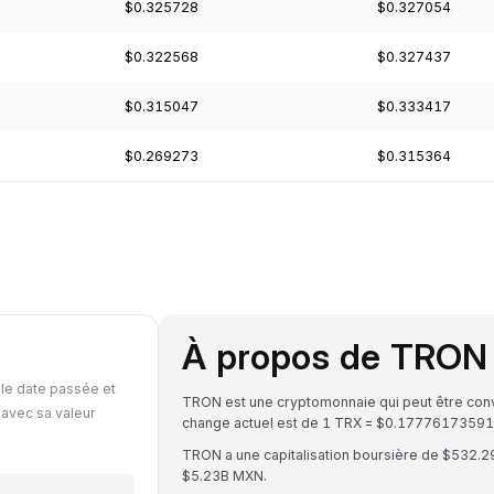
$0.325728
$0.327054
$0.322568
$0.327437
$0.315047
$0.333417
$0.269273
$0.315364
À propos de TRON
le date passée et
TRON est une cryptomonnaie qui peut être conv
 avec sa valeur
change actuel est de 1 TRX = $0.177761735
TRON a une capitalisation boursière de $532.2
$5.23B MXN.