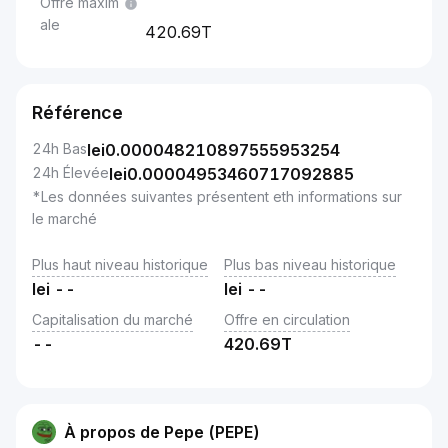
Offre maxim
ale
420.69T
Référence
24h Bas
lei
0.000048210897555953254
24h Élevée
lei
0.00004953460717092885
*Les données suivantes présentent eth informations sur
le marché
Plus haut niveau historique
Plus bas niveau historique
lei
--
lei
--
Capitalisation du marché
Offre en circulation
--
420.69T
À propos de Pepe (PEPE)