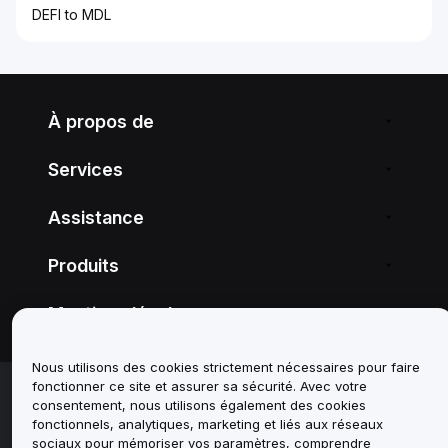
DEFI to MDL
À propos de
Services
Assistance
Produits
Mentions légales
Nous utilisons des cookies strictement nécessaires pour faire
© 2025-2026 Bybit.eu. All rights reserved.
fonctionner ce site et assurer sa sécurité. Avec votre
consentement, nous utilisons également des cookies
Conditions d'utilisation
|
Conditions de
fonctionnels, analytiques, marketing et liés aux réseaux
confidentialité
|
Informations legales
|
Centre de
préférences en matière de cookies
sociaux pour mémoriser vos paramètres, comprendre