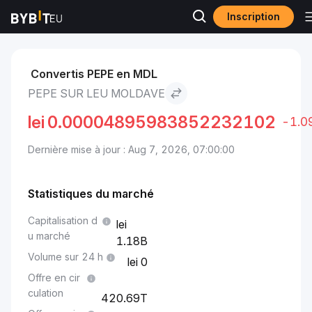
Inscription
Marchés
Prix Pepe PEPE
Pepe to Leu moldave
Convertis PEPE en MDL
PEPE SUR LEU MOLDAVE
lei
0.00004895983852232102
-1.0
Dernière mise à jour : Aug 7, 2026, 07:00:00
Statistiques du marché
Capitalisation d
u marché
1.18B
Volume sur 24 h
0
Offre en cir
culation
420.69T