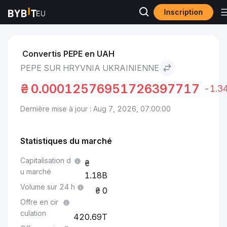
Inscription
Marchés
Prix Pepe PEPE
Pepe to Hryvnia ukrainienne
Convertis PEPE en UAH
PEPE SUR HRYVNIA UKRAINIENNE
₴
0.00012576951726397717
-1.3
Dernière mise à jour : Aug 7, 2026, 07:00:00
Statistiques du marché
Capitalisation d
u marché
1.18B
Volume sur 24 h
0
Offre en cir
culation
420.69T