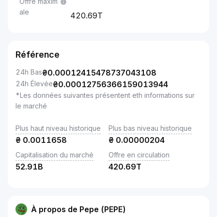
Offre maxim
ale
420.69T
Référence
24h Bas
₴
0.00012415478737043108
24h Élevée
₴
0.00012756366159013944
*Les données suivantes présentent eth informations sur
le marché
Plus haut niveau historique
Plus bas niveau historique
₴
0.0011658
₴
0.00000204
Capitalisation du marché
Offre en circulation
52.91B
420.69T
À propos de Pepe (PEPE)