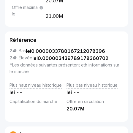
20.07M
Offre maxima
le
21.00M
Référence
24h Bas
lei
0.0000033788167212078396
24h Élevée
lei
0.000003439789178360702
*Les données suivantes présentent eth informations sur
le marché
Plus haut niveau historique
Plus bas niveau historique
lei
--
lei
--
Capitalisation du marché
Offre en circulation
--
20.07M