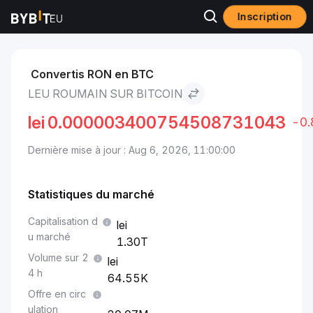
Inscription
Marchés
Prix Bitcoin BTC
Leu roumain to Bitcoin
Convertis RON en BTC
LEU ROUMAIN SUR BITCOIN
lei
0.000003400754508731043
-0
Dernière mise à jour : Aug 6, 2026, 11:00:00
Statistiques du marché
Capitalisation d
u marché
1.30T
Volume sur 2
4 h
64.55K
Offre en circ
ulation