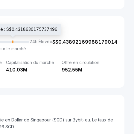
radé : S$0.4318630175737496
24h Élevée
S$
0.43892169988179014
sur le marché
e
Capitalisation du marché
Offre en circulation
410.03M
952.55M
ie en Dollar de Singapour (SGD) sur Bybit-eu. Le taux de
96 SGD.