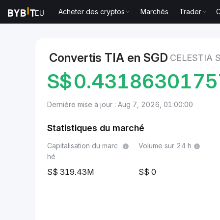
Acheter des cryptos
Marchés
Trader
O
Marchés
Prix Celestia TIA
Celestia to Dollar de S
Convertis TIA en SGD
CELESTIA 
S$
0.4318630175
Dernière mise à jour : Aug 7, 2026, 01:00:00
Statistiques du marché
Capitalisation du marc
Volume sur 24 h
hé
319.43M
0