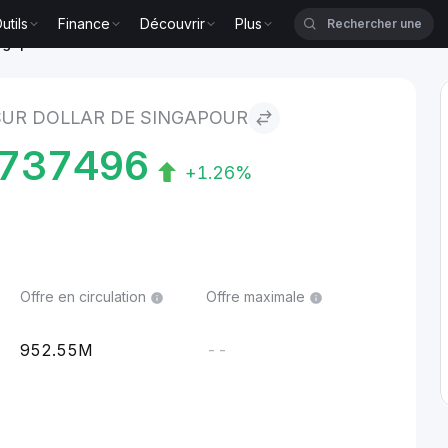
utils
Finance
Découvrir
Plus
ingapour
SUR DOLLAR DE SINGAPOUR
737496
+1.26%
Offre en circulation
Offre maximale
952.55M
--