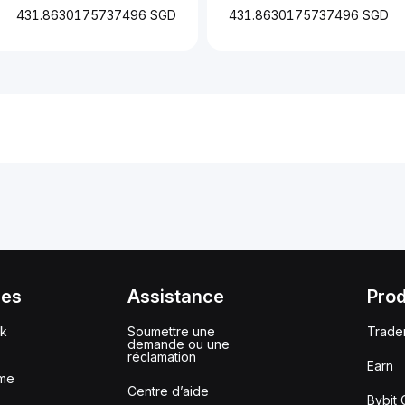
431.8630175737496 SGD
431.8630175737496 SGD
ces
Assistance
Prod
ck
Soumettre une
Trade
demande ou une
réclamation
Earn
me
Centre d’aide
Bybit 