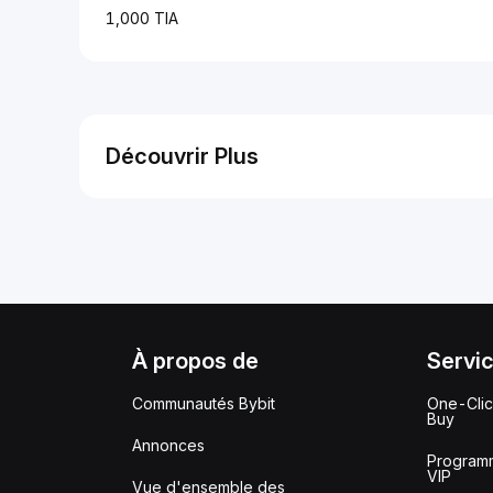
1,000 TIA
Découvrir Plus
À propos de
Servi
Communautés Bybit
One-Cli
Buy
Annonces
Program
VIP
Vue d'ensemble des