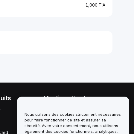
1,000 TIA
uits
Mentions légales
r
Politique en matière de
conflits d'intérêts
Nous utilisons des cookies strictement nécessaires
pour faire fonctionner ce site et assurer sa
Résumé de la politique de
sécurité. Avec votre consentement, nous utilisons
garde et d'administration
également des cookies fonctionnels, analytiques,
Card