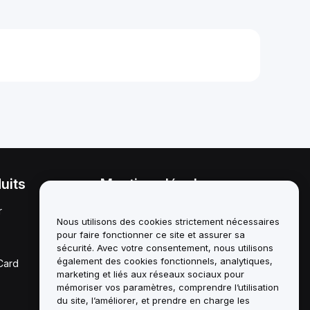
uits
Mentions légales
r
Politique en matière de
conflits d'intérêts
Nous utilisons des cookies strictement nécessaires
pour faire fonctionner ce site et assurer sa
Résumé de la politique de
sécurité. Avec votre consentement, nous utilisons
garde et d'administration
également des cookies fonctionnels, analytiques,
Card
marketing et liés aux réseaux sociaux pour
Informations ESG
mémoriser vos paramètres, comprendre l’utilisation
du site, l’améliorer, et prendre en charge les
Crypto - Livres blancs des