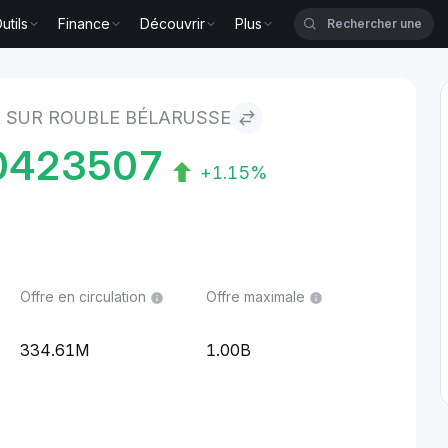
utils
Finance
Découvrir
Plus
russe
 SUR ROUBLE BÉLARUSSE
0423507
+1.15%
Offre en circulation
Offre maximale
334.61M
1.00B