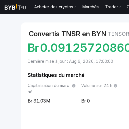
Acheter des cryptos
Marchés
Trader
O
Marchés
Prix Tensor TNSR
Tensor to Rouble béla
Convertis TNSR en BYN
TENSOR
Br
0.0912572086
Dernière mise à jour : Aug 6, 2026, 17:00:00
Statistiques du marché
Capitalisation du marc
Volume sur 24 h
hé
31.03M
0