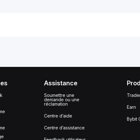
ces
Assistance
Prod
ck
Soumettre une
Trade
demande ou une
réclamation
Earn
me
Centre d’aide
Bybit 
me
Centre d’assistance
ge
Feedback utilisateur