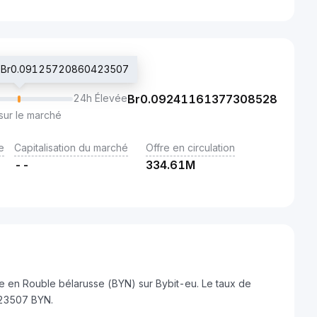
é : Br0.09125720860423507
24h Élevée
Br
0.09241161377308528
sur le marché
e
Capitalisation du marché
Offre en circulation
--
334.61M
e en Rouble bélarusse (BYN) sur Bybit-eu. Le taux de
23507 BYN.