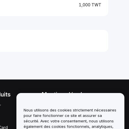
1,000 TWT
uits
Mentions légales
r
Politique en matière de
conflits d'intérêts
Nous utilisons des cookies strictement nécessaires
pour faire fonctionner ce site et assurer sa
Résumé de la politique de
sécurité. Avec votre consentement, nous utilisons
garde et d'administration
également des cookies fonctionnels, analytiques,
Card