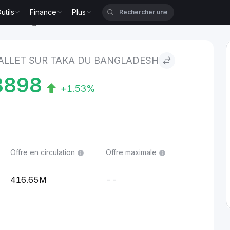
utils
Finance
Plus
aka du Bangladesh
ALLET SUR TAKA DU BANGLADESH
8898
+1.53%
Offre en circulation
Offre maximale
416.65M
--