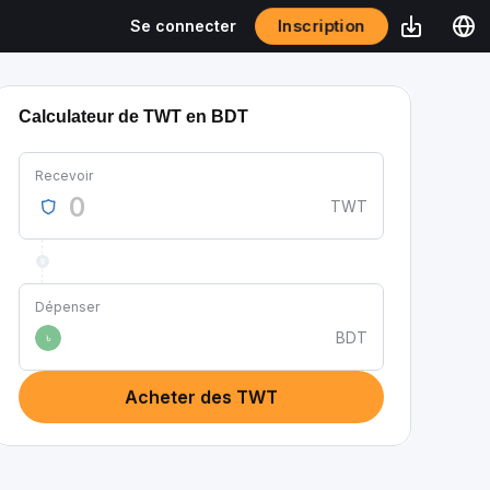
Inscription
Se connecter
Calculateur de TWT en BDT
Recevoir
TWT
Dépenser
BDT
৳
Acheter des TWT