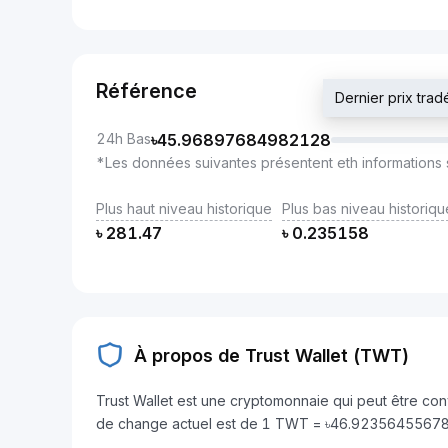
Référence
Dernier prix tr
24h Bas
৳
45.96897684982128
*Les données suivantes présentent eth informations 
Plus haut niveau historique
Plus bas niveau historiqu
৳
281.47
৳
0.235158
À propos de Trust Wallet (TWT)
Trust Wallet est une cryptomonnaie qui peut être co
de change actuel est de 1 TWT = ৳46.9235645567