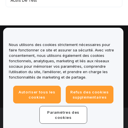
Actifs De Test
À propos de
Nous utilisons des cookies strictement nécessaires pour
faire fonctionner ce site et assurer sa sécurité. Avec votre
Services
consentement, nous utilisons également des cookies
fonctionnels, analytiques, marketing et liés aux réseaux
Assistance
sociaux pour mémoriser vos paramètres, comprendre
l’utilisation du site, l’améliorer, et prendre en charge les
fonctionnalités de marketing et de partage.
Produits
Autoriser tous les
Refus des cookies
Mentions légales
cookies
supplémentaires
Paramètres des
© 2025-2026 Bybit.eu. Tous droits réservés.
cookies
Conditions d'utilisation
|
Conditions de
confidentialité
|
Informations legales
|
Centre de