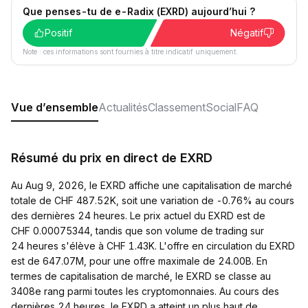
Que penses-tu de e-Radix (EXRD) aujourd’hui ?
Positif
Négatif
Note : ces informations sont fournies à titre indicatif uniquement.
Vue d’ensemble
Actualités
Classement
Social
FAQ
Résumé du prix en direct de EXRD
Au Aug 9, 2026, le EXRD affiche une capitalisation de marché
totale de CHF 487.52K, soit une variation de -0.76% au cours
des dernières 24 heures. Le prix actuel du EXRD est de
CHF 0.00075344, tandis que son volume de trading sur
24 heures s'élève à CHF 1.43K. L'offre en circulation du EXRD
est de 647.07M, pour une offre maximale de 24.00B. En
termes de capitalisation de marché, le EXRD se classe au
3408e rang parmi toutes les cryptomonnaies. Au cours des
dernières 24 heures, le EXRD a atteint un plus haut de