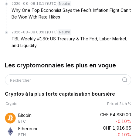
2026-08-08 13:17
(UTC)
Neutre
Why One Top Economist Says the Fed’s Inflation Fight Can’t
Be Won With Rate Hikes
2026-08-08 03:01
(UTC)
Neutre
TBL Weekly #180: US Treasury & The Fed, Labor Market,
and Liquidity
Les cryptomonnaies les plus en vogue
Rechercher
Cryptos à la plus forte capitalisation boursière
Crypto
Prix et 24 h %
CHF
64,889.00
Bitcoin
-0.10%
BTC
CHF
1,916.65
Ethereum
-0.10%
ETH