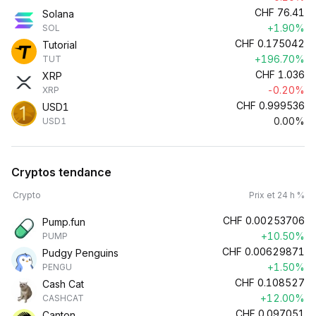
CHF
76.41
Solana
+1.90%
SOL
CHF
0.175042
Tutorial
+196.70%
TUT
CHF
1.036
XRP
-0.20%
XRP
CHF
0.999536
USD1
0.00%
USD1
Cryptos tendance
Crypto
Prix et 24 h %
CHF
0.00253706
Pump.fun
+10.50%
PUMP
CHF
0.00629871
Pudgy Penguins
+1.50%
PENGU
CHF
0.108527
Cash Cat
+12.00%
CASHCAT
CHF
0.097051
Canton