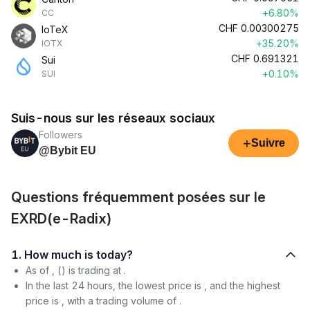
+6.80%
CC
CHF
0.00300275
IoTeX
+35.20%
IOTX
CHF
0.691321
Sui
+0.10%
SUI
Suis-nous sur les réseaux sociaux
Followers
+
Suivre
@Bybit EU
Questions fréquemment posées sur le
EXRD(e-Radix)
1. How much is today?
As of , () is trading at .
In the last 24 hours, the lowest price is , and the highest
price is , with a trading volume of .