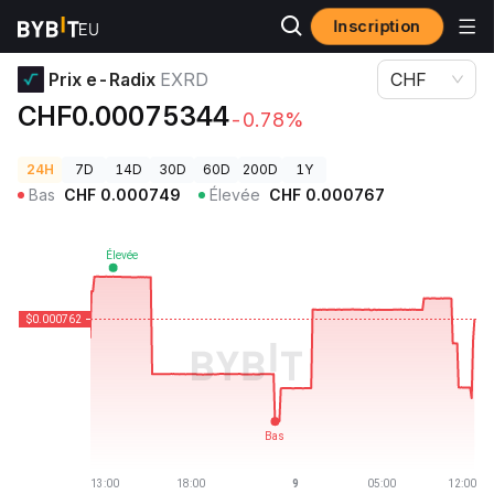
Inscription
Prix des cryptos
Prix e-Radix EXRD
Prix e-Radix
EXRD
CHF
CHF0.00075344
-0.78%
24H
7D
14D
30D
60D
200D
1Y
Bas
CHF
0.000749
Élevée
CHF
0.000767