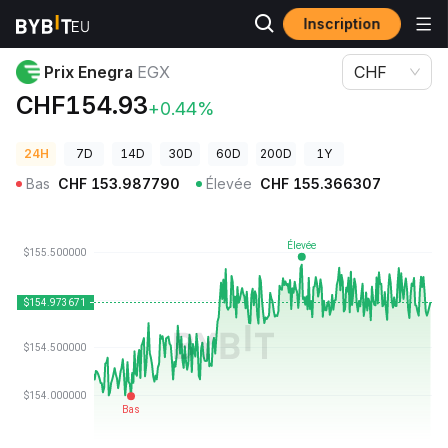
Inscription
Prix des cryptos
Prix Enegra EGX
Prix Enegra
EGX
CHF
CHF154.93
+0.44%
24H
7D
14D
30D
60D
200D
1Y
Bas
CHF
153.987790
Élevée
CHF
155.366307