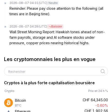
2026-08-07 04:31
(UTC)
Neutre
Reminder: Please pay close attention to the following (all
times are in Beijing time).
2026-08-07 04:29
(UTC)
Baissier
Wall Street Morning Report: Hawkish tones ahead of non-
farm payrolls, storage and AI software stocks under
pressure, copper prices nearing historical highs.
Les cryptomonnaies les plus en vogue
Rechercher
Cryptos à la plus forte capitalisation boursière
Crypto
Prix et 24 h %
CHF
64,345.00
Bitcoin
-0.60%
BTC
CHF
1,902.56
Ethereum