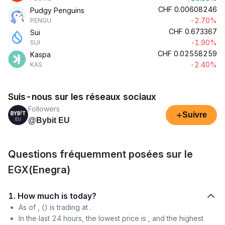
CHF
0.00608246
Pudgy Penguins
-2.70%
PENGU
CHF
0.673367
Sui
-1.90%
SUI
CHF
0.02558259
Kaspa
-2.40%
KAS
Suis-nous sur les réseaux sociaux
Followers
+
Suivre
@Bybit EU
Questions fréquemment posées sur le
EGX(Enegra)
1. How much is today?
As of , () is trading at .
In the last 24 hours, the lowest price is , and the highest