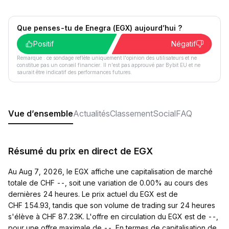
Que penses-tu de Enegra (EGX) aujourd’hui ?
Positif
Négatif
Remarque : ce sondage reflète uniquement l'opinion des utilisateurs et ne
constitue pas un conseil financier. Il n'est pas approuvé par Bybit EU et ne
saurait être indicatif des performances futures.
Vue d’ensemble
Actualités
Classement
Social
FAQ
Résumé du prix en direct de EGX
Au Aug 7, 2026, le EGX affiche une capitalisation de marché
totale de CHF --, soit une variation de 0.00% au cours des
dernières 24 heures. Le prix actuel du EGX est de
CHF 154.93, tandis que son volume de trading sur 24 heures
s'élève à CHF 87.23K. L'offre en circulation du EGX est de --,
pour une offre maximale de --. En termes de capitalisation de