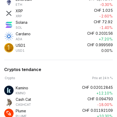
-0.30%
ETH
CHF
1.025
XRP
-2.60%
XRP
CHF
72.92
Solana
-1.40%
SOL
CHF
0.203156
Cardano
+7.20%
ADA
CHF
0.999569
USD1
0.00%
USD1
Cryptos tendance
Crypto
Prix et 24 h %
CHF
0.02012845
Kamino
+12.10%
KMNO
CHF
0.094793
Cash Cat
-18.00%
CASHCAT
CHF
0.01192109
Plume
+10.30%
PLUME