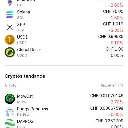
-2.60%
ETH
CHF
76.05
Solana
-1.80%
SOL
CHF
1.019
XRP
-2.30%
XRP
CHF
0.99935
USD1
-0.10%
USD1
CHF
1.00
Global Dollar
0.00%
USDG
Cryptos tendance
Crypto
Prix et 24 h %
CHF
0.01970146
MowCat
-2.70%
MOW
CHF
0.00667598
Pudgy Penguins
-0.60%
PENGU
CHF
0.352799
DAPPOS
0.00%
DOS