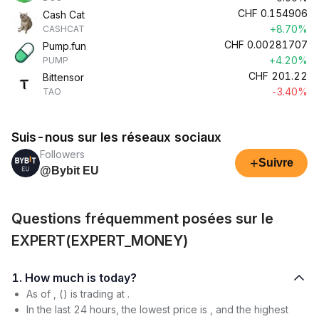
CHF
0.154906
Cash Cat
+8.70%
CASHCAT
CHF
0.00281707
Pump.fun
+4.20%
PUMP
CHF
201.22
Bittensor
-3.40%
TAO
Suis-nous sur les réseaux sociaux
Followers
+
Suivre
@Bybit EU
Questions fréquemment posées sur le
EXPERT(EXPERT_MONEY)
1. How much is today?
As of , () is trading at .
In the last 24 hours, the lowest price is , and the highest