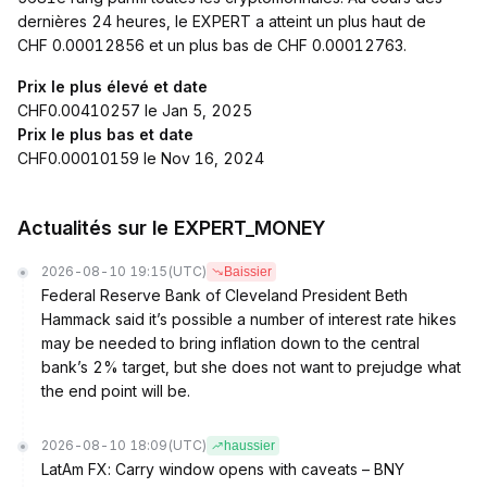
dernières 24 heures, le EXPERT a atteint un plus haut de
CHF 0.00012856 et un plus bas de CHF 0.00012763.
Prix le plus élevé et date
CHF0.00410257 le Jan 5, 2025
Prix le plus bas et date
CHF0.00010159 le Nov 16, 2024
Actualités sur le EXPERT_MONEY
2026-08-10 19:15
(UTC)
Baissier
Federal Reserve Bank of Cleveland President Beth
Hammack said it’s possible a number of interest rate hikes
may be needed to bring inflation down to the central
bank’s 2% target, but she does not want to prejudge what
the end point will be.
2026-08-10 18:09
(UTC)
haussier
LatAm FX: Carry window opens with caveats – BNY