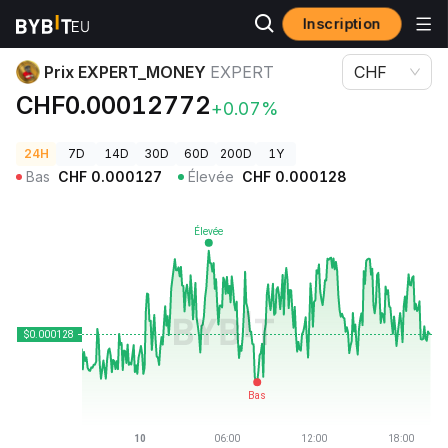
Inscription
Prix des cryptos
Prix EXPERT_MONEY EXPERT
Prix EXPERT_MONEY
EXPERT
CHF
CHF0.00012772
+0.07%
24H
7D
14D
30D
60D
200D
1Y
Bas
CHF
0.000127
Élevée
CHF
0.000128