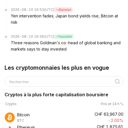
2026-08-10 16:53
(UTC)
Baissier
Yen intervention fades; Japan bond yields rise, Bitcoin at
risk
2026-08-10 16:36
(UTC)
haussier
Three reasons Goldman's co-head of global banking and
markets says to stay invested
Les cryptomonnaies les plus en vogue
Rechercher
Cryptos à la plus forte capitalisation boursière
Crypto
Prix et 24 h %
CHF
63,967.00
Bitcoin
-2.00%
BTC
CHF
1,875.61
Ethereum