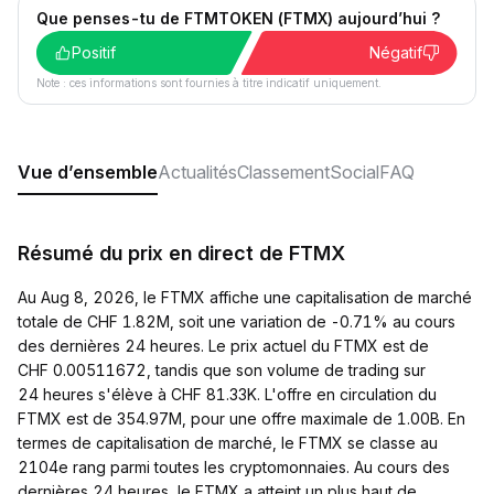
Que penses-tu de FTMTOKEN (FTMX) aujourd’hui ?
Positif
Négatif
Note : ces informations sont fournies à titre indicatif uniquement.
Vue d’ensemble
Actualités
Classement
Social
FAQ
Résumé du prix en direct de FTMX
Au Aug 8, 2026, le FTMX affiche une capitalisation de marché
totale de CHF 1.82M, soit une variation de -0.71% au cours
des dernières 24 heures. Le prix actuel du FTMX est de
CHF 0.00511672, tandis que son volume de trading sur
24 heures s'élève à CHF 81.33K. L'offre en circulation du
FTMX est de 354.97M, pour une offre maximale de 1.00B. En
termes de capitalisation de marché, le FTMX se classe au
2104e rang parmi toutes les cryptomonnaies. Au cours des
dernières 24 heures, le FTMX a atteint un plus haut de