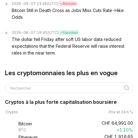
2026-08-07 23:28
(UTC)
Baissier
Bitcoin Still in Death Cross as Jobs Miss Cuts Rate-Hike
Odds
2026-08-07 19:45
(UTC)
haussier
The dollar fell Friday after soft US labor data reduced
expectations that the Federal Reserve will raise interest
rates in the near term.
Les cryptomonnaies les plus en vogue
Rechercher
Cryptos à la plus forte capitalisation boursière
Crypto
Prix et 24 h %
CHF
64,991.00
Bitcoin
+1.10%
BTC
CHF
1,916.65
Ethereum