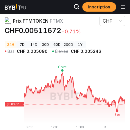
Inscription
Prix des cryptos
Prix FTMTOKEN FTMX
Prix FTMTOKEN
FTMX
CHF
CHF0.00511672
-0.71%
24H
7D
14D
30D
60D
200D
1Y
Bas
CHF
0.005090
Élevée
CHF
0.005246