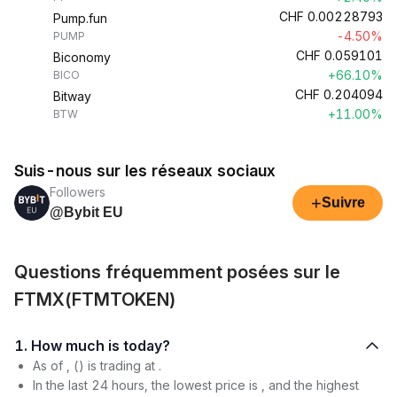
CHF
0.00228793
Pump.fun
-4.50%
PUMP
CHF
0.059101
Biconomy
+66.10%
BICO
CHF
0.204094
Bitway
+11.00%
BTW
Suis-nous sur les réseaux sociaux
Followers
+
Suivre
@Bybit EU
Questions fréquemment posées sur le
FTMX(FTMTOKEN)
1. How much is today?
As of , () is trading at .
In the last 24 hours, the lowest price is , and the highest