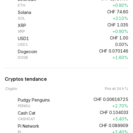
+0.90%
ETH
CHF
74.60
Solana
+3.10%
SOL
CHF
1.035
XRP
+0.90%
XRP
CHF
1.00
USD1
0.00%
USD1
CHF
0.070146
Dogecoin
+1.60%
DOGE
Cryptos tendance
Crypto
Prix et 24 h %
CHF
0.00616725
Pudgy Penguins
+2.70%
PENGU
CHF
0.104033
Cash Cat
+5.40%
CASHCAT
CHF
0.089909
Pi Network
+2.40%
PI