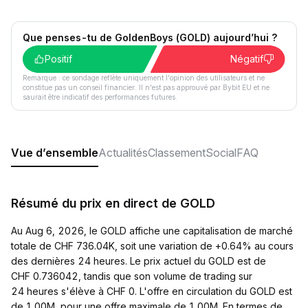
Que penses-tu de GoldenBoys (GOLD) aujourd’hui ?
Positif
Négatif
Remarque : ce sondage reflète uniquement l'opinion des utilisateurs et ne
constitue pas un conseil financier. Il n'est pas approuvé par Bybit EU et ne
saurait être indicatif des performances futures.
Vue d’ensemble
Actualités
Classement
Social
FAQ
Résumé du prix en direct de GOLD
Au Aug 6, 2026, le GOLD affiche une capitalisation de marché
totale de CHF 736.04K, soit une variation de +0.64% au cours
des dernières 24 heures. Le prix actuel du GOLD est de
CHF 0.736042, tandis que son volume de trading sur
24 heures s'élève à CHF 0. L'offre en circulation du GOLD est
de 1.00M, pour une offre maximale de 1.00M. En termes de