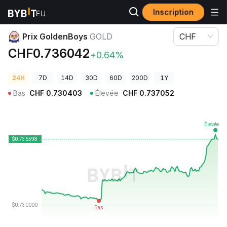
Inscription
Prix des cryptos
Prix GoldenBoys GOLD
Prix GoldenBoys
GOLD
CHF
CHF0.736042
+0.64%
24H
7D
14D
30D
60D
200D
1Y
Bas
CHF
0.730403
Élevée
CHF
0.737052