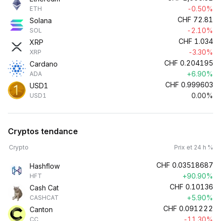
-0.50%
ETH
CHF
72.81
Solana
-2.10%
SOL
CHF
1.034
XRP
-3.30%
XRP
CHF
0.204195
Cardano
+6.90%
ADA
CHF
0.999603
USD1
0.00%
USD1
Cryptos tendance
Crypto
Prix et 24 h %
CHF
0.03518687
Hashflow
+90.90%
HFT
CHF
0.10136
Cash Cat
+5.90%
CASHCAT
CHF
0.091222
Canton
-11.30%
CC