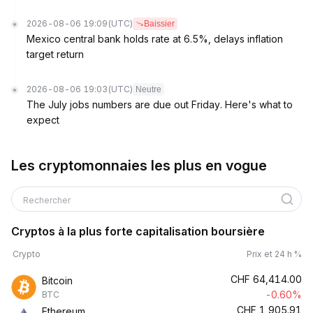
2026-08-06 19:09
(UTC)
Baissier
Mexico central bank holds rate at 6.5%, delays inflation
target return
2026-08-06 19:03
(UTC)
Neutre
The July jobs numbers are due out Friday. Here's what to
expect
Les cryptomonnaies les plus en vogue
Rechercher
Cryptos à la plus forte capitalisation boursière
Crypto
Prix et 24 h %
CHF
64,414.00
Bitcoin
-0.60%
BTC
CHF
1,905.91
Ethereum