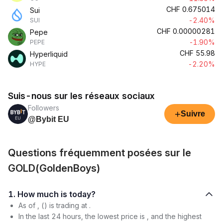
CHF
0.675014
Sui
-2.40%
SUI
CHF
0.00000281
Pepe
-1.90%
PEPE
CHF
55.98
Hyperliquid
-2.20%
HYPE
Suis-nous sur les réseaux sociaux
Followers
+
Suivre
@Bybit EU
Questions fréquemment posées sur le
GOLD(GoldenBoys)
1. How much is today?
As of , () is trading at .
In the last 24 hours, the lowest price is , and the highest