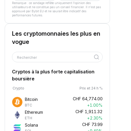
Remarque : ce sondage reflète uniquement l'opinion des
utilisateurs et ne constitue pas un conseil financier. Il n'est pas
approuvé par Bybit EU et ne saurait être indicatif des
performances futures.
Les cryptomonnaies les plus en
vogue
Rechercher
Cryptos à la plus forte capitalisation
boursière
Crypto
Prix et 24 h %
CHF
64,774.00
Bitcoin
+1.00%
BTC
CHF
1,911.32
Ethereum
+2.30%
ETH
CHF
73.99
Solana
+0.40%
SOL