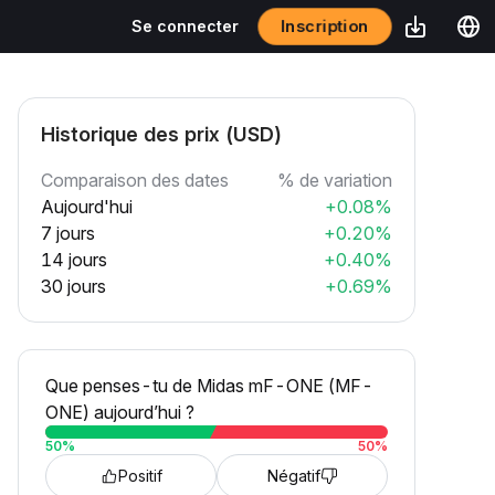
Inscription
Se connecter
Historique des prix (USD)
Comparaison des dates
% de variation
Aujourd'hui
+0.08%
7 jours
+0.20%
14 jours
+0.40%
30 jours
+0.69%
Que penses-tu de Midas mF-ONE (MF-
ONE) aujourd’hui ?
50
%
50
%
Positif
Négatif