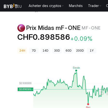
Acheter des cryptos
Marchés
Trader
O
Prix des cryptos
Prix Midas mF-ONE MF-ONE
Prix Midas mF-ONE
MF-ONE
CHF0.898586
+0.09%
24H
7D
14D
30D
60D
200D
1Y