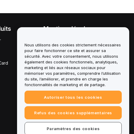
uits
Mentions légales
r
Politique en matière de
conflits d'intérêts
Nous utilisons des cookies strictement nécessaires
pour faire fonctionner ce site et assurer sa
Résumé de la politique de
sécurité. Avec votre consentement, nous utilisons
garde et d'administration
également des cookies fonctionnels, analytiques,
Card
marketing et liés aux réseaux sociaux pour
Informations ESG
mémoriser vos paramètres, comprendre l’utilisation
du site, l’améliorer, et prendre en charge les
Crypto - Livres blancs des
fonctionnalités de marketing et de partage.
actifs
Autoriser tous les cookies
Refus des cookies supplémentaires
Paramètres des cookies