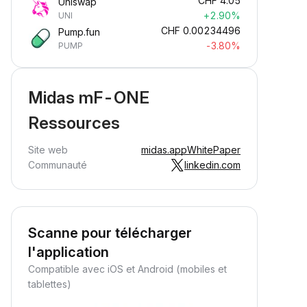
CHF
4.05
Uniswap
+2.90%
UNI
CHF
0.00234496
Pump.fun
-3.80%
PUMP
Midas mF-ONE
Ressources
Site web
midas.app
WhitePaper
Communauté
linkedin.com
Scanne pour télécharger
l'application
Compatible avec iOS et Android (mobiles et
tablettes)