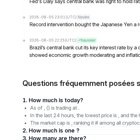
Fed's Daly says central bank was right to hold ra
2026-08-05 23:01
(UTC)
Neutre
Record intervention bought the Japanese Yen a r
2026-08-05 22:25
(UTC)
haussier
Brazil’s central bank cut its key interest rate by a
showed economic growth moderating and inflati
Questions fréquemment posées
1. How much is today?
As of , () is trading at .
In the last 24 hours, the lowest price is , and the 
The market cap is , ranking it # among all cryptoc
2. How much is one ?
3. How many are there?