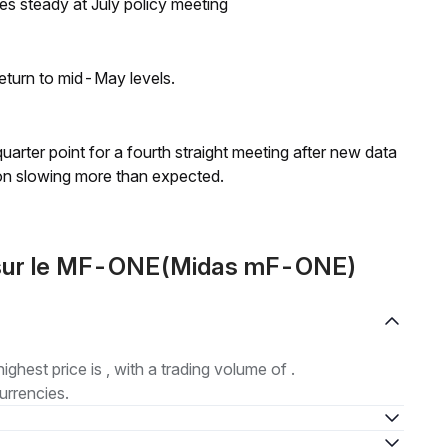
tes steady at July policy meeting
eturn to mid-May levels.
 quarter point for a fourth straight meeting after new data
on slowing more than expected.
 sur le MF-ONE(Midas mF-ONE)
highest price is , with a trading volume of .
urrencies.