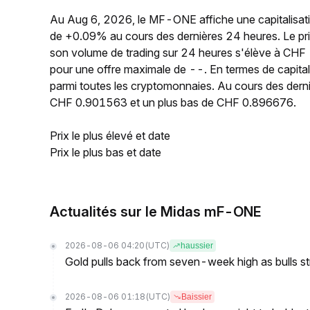
Au Aug 6, 2026, le MF-ONE affiche une capitalisati
de +0.09% au cours des dernières 24 heures. Le p
son volume de trading sur 24 heures s'élève à CHF
pour une offre maximale de --. En termes de capit
parmi toutes les cryptomonnaies. Au cours des dern
CHF 0.901563 et un plus bas de CHF 0.896676.
Prix le plus élevé et date
Prix le plus bas et date
Actualités sur le Midas mF-ONE
2026-08-06 04:20
(UTC)
haussier
Gold pulls back from seven-week high as bulls s
2026-08-06 01:18
(UTC)
Baissier