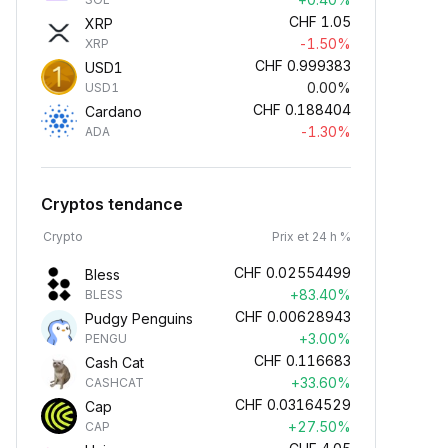
CHF
1.05
XRP
-1.50%
XRP
CHF
0.999383
USD1
0.00%
USD1
CHF
0.188404
Cardano
-1.30%
ADA
Cryptos tendance
Crypto
Prix et 24 h %
CHF
0.02554499
Bless
+83.40%
BLESS
CHF
0.00628943
Pudgy Penguins
+3.00%
PENGU
CHF
0.116683
Cash Cat
+33.60%
CASHCAT
CHF
0.03164529
Cap
+27.50%
CAP