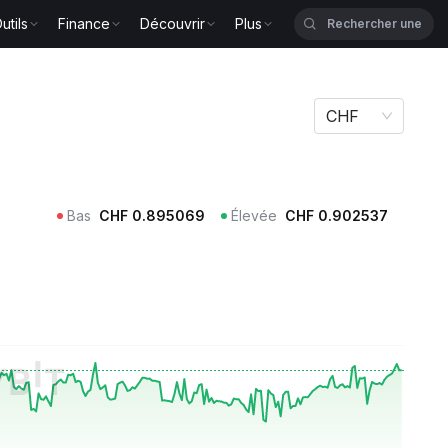
utils
Finance
Découvrir
Plus
CHF
Bas
CHF
0.895069
Élevée
CHF
0.902537