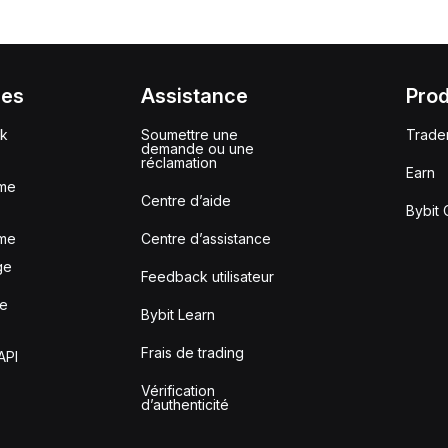
ces
Assistance
Prod
ck
Soumettre une
Trade
demande ou une
réclamation
Earn
me
Centre d’aide
Bybit 
me
Centre d’assistance
ge
Feedback utilisateur
le
Bybit Learn
Frais de trading
API
Vérification
d’authenticité