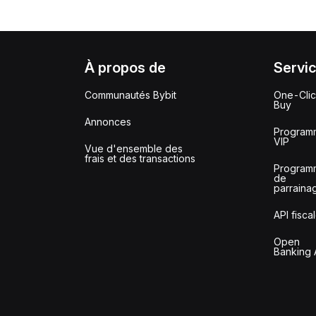
À propos de
Servi
Communautés Bybit
One-Cli
Buy
Annonces
Program
VIP
Vue d'ensemble des
frais et des transactions
Program
de
parraina
API fisca
Open
Banking 