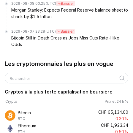
2026-08-08 00:25
(UTC)
Baissier
Morgan Stanley: Expects Federal Reserve balance sheet to
shrink by $1.5 trillion
2026-08-07 23:28
(UTC)
Baissier
Bitcoin Still in Death Cross as Jobs Miss Cuts Rate-Hike
Odds
Les cryptomonnaies les plus en vogue
Rechercher
Cryptos à la plus forte capitalisation boursière
Crypto
Prix et 24 h %
CHF
65,134.00
Bitcoin
-0.30%
BTC
CHF
1,923.34
Ethereum
-0.50%
ETH