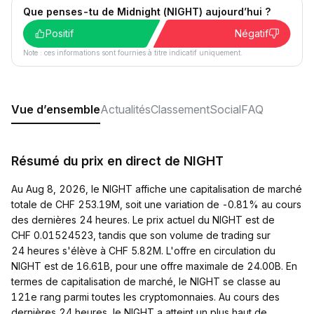
Que penses-tu de Midnight (NIGHT) aujourd’hui ?
Positif
Négatif
Note : ces informations sont fournies à titre indicatif uniquement.
Vue d’ensemble
Actualités
Classement
Social
FAQ
Résumé du prix en direct de NIGHT
Au Aug 8, 2026, le NIGHT affiche une capitalisation de marché
totale de CHF 253.19M, soit une variation de -0.81% au cours
des dernières 24 heures. Le prix actuel du NIGHT est de
CHF 0.01524523, tandis que son volume de trading sur
24 heures s'élève à CHF 5.82M. L'offre en circulation du
NIGHT est de 16.61B, pour une offre maximale de 24.00B. En
termes de capitalisation de marché, le NIGHT se classe au
121e rang parmi toutes les cryptomonnaies. Au cours des
dernières 24 heures, le NIGHT a atteint un plus haut de