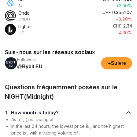
+3.00%
SUI
CHF
0.355107
Ondo
-0.20%
ONDO
CHF
2.34
Lighter
-4.30%
LIT
Suis-nous sur les réseaux sociaux
Followers
+
Suivre
@Bybit EU
Questions fréquemment posées sur le
NIGHT(Midnight)
1. How much is today?
As of , () is trading at .
In the last 24 hours, the lowest price is , and the highest
price is , with a trading volume of .