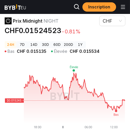
Inscription
Prix des cryptos
Prix Midnight NIGHT
Prix Midnight
NIGHT
CHF
CHF0.01524523
-0.81%
24H
7D
14D
30D
60D
200D
1Y
Bas
CHF
0.015135
Élevée
CHF
0.015534