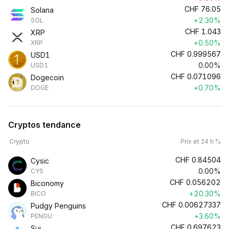
CHF
76.05
Solana
+2.30%
SOL
CHF
1.043
XRP
+0.50%
XRP
CHF
0.999567
USD1
0.00%
USD1
CHF
0.071096
Dogecoin
+0.70%
DOGE
Cryptos tendance
Crypto
Prix et 24 h %
CHF
0.84504
Cysic
0.00%
CYS
CHF
0.056202
Biconomy
+20.30%
BICO
CHF
0.00627337
Pudgy Penguins
+3.60%
PENGU
CHF
0.697623
Sui