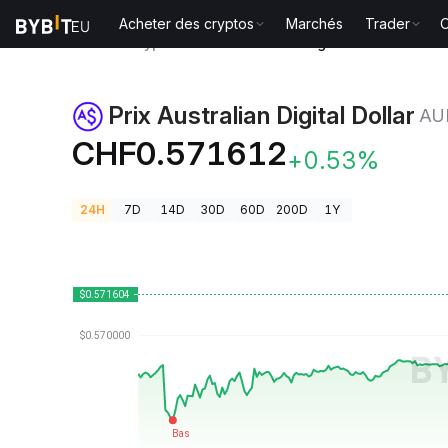
Acheter des cryptos
Marchés
Trader
O
Prix des cryptos
Prix Australian Digital Dollar AUDD
Prix Australian Digital Dollar
AU
CHF0.571612
+0.53%
24H
7D
14D
30D
60D
200D
1Y