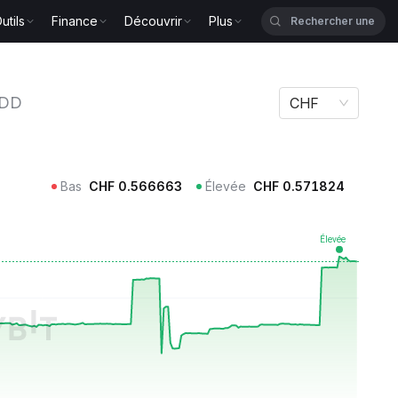
utils
Finance
Découvrir
Plus
DD
CHF
Bas
CHF
0.566663
Élevée
CHF
0.571824