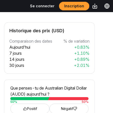
Inscription
Se connecter
Historique des prix (USD)
Comparaison des dates
% de variation
Aujourd'hui
+0.83%
7 jours
+1.10%
14 jours
+0.89%
30 jours
+2.01%
Que penses-tu de Australian Digital Dollar
(AUDD) aujourd’hui ?
50
%
50
%
Positif
Négatif