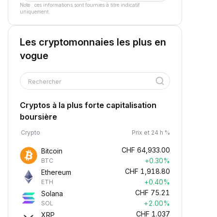
Note : ces informations sont fournies à titre indicatif
uniquement.
Les cryptomonnaies les plus en
vogue
Rechercher
Cryptos à la plus forte capitalisation
boursière
Crypto
Prix et 24 h %
CHF
64,933.00
Bitcoin
+0.30%
BTC
CHF
1,918.80
Ethereum
+0.40%
ETH
CHF
75.21
Solana
+2.00%
SOL
CHF
1.037
XRP