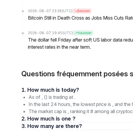
2026-08-07 23:28
(UTC)
Baissier
Bitcoin Still in Death Cross as Jobs Miss Cuts R
2026-08-07 19:45
(UTC)
haussier
The dollar fell Friday after soft US labor data re
interest rates in the near term.
Questions fréquemment posées sur
1. How much is today?
As of , () is trading at .
In the last 24 hours, the lowest price is , and the 
The market cap is , ranking it # among all cryptoc
2. How much is one ?
3. How many are there?