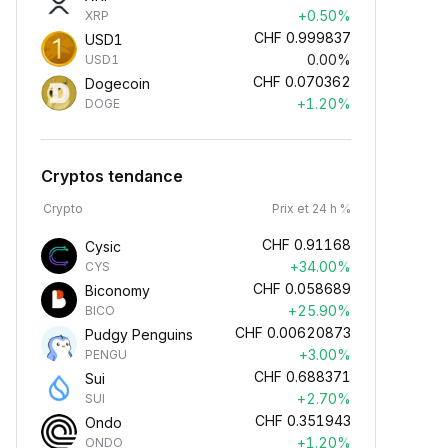
+0.50%
XRP
CHF
0.999837
USD1
0.00%
USD1
CHF
0.070362
Dogecoin
+1.20%
DOGE
Cryptos tendance
Crypto
Prix et 24 h %
CHF
0.91168
Cysic
+34.00%
CYS
CHF
0.058689
Biconomy
+25.90%
BICO
CHF
0.00620873
Pudgy Penguins
+3.00%
PENGU
CHF
0.688371
Sui
+2.70%
SUI
CHF
0.351943
Ondo
+1.20%
ONDO