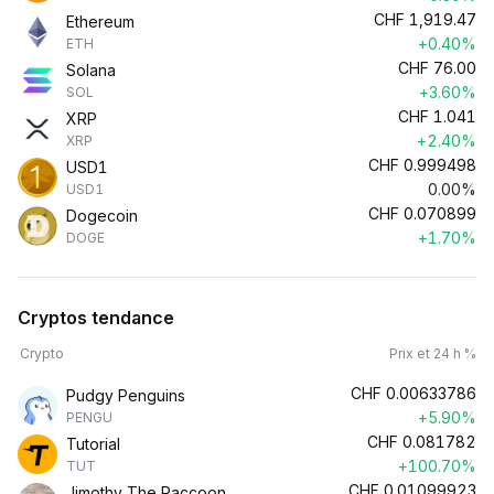
CHF
1,919.47
Ethereum
+0.40%
ETH
CHF
76.00
Solana
+3.60%
SOL
CHF
1.041
XRP
+2.40%
XRP
CHF
0.999498
USD1
0.00%
USD1
CHF
0.070899
Dogecoin
+1.70%
DOGE
Cryptos tendance
Crypto
Prix et 24 h %
CHF
0.00633786
Pudgy Penguins
+5.90%
PENGU
CHF
0.081782
Tutorial
+100.70%
TUT
CHF
0.01099923
Jimothy The Raccoon