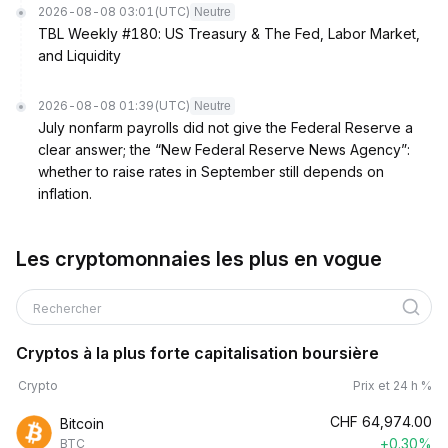
2026-08-08 03:01
(UTC)
Neutre
TBL Weekly #180: US Treasury & The Fed, Labor Market,
and Liquidity
2026-08-08 01:39
(UTC)
Neutre
July nonfarm payrolls did not give the Federal Reserve a
clear answer; the “New Federal Reserve News Agency”:
whether to raise rates in September still depends on
inflation.
Les cryptomonnaies les plus en vogue
Rechercher
Cryptos à la plus forte capitalisation boursière
Crypto
Prix et 24 h %
CHF
64,974.00
Bitcoin
+0.30%
BTC