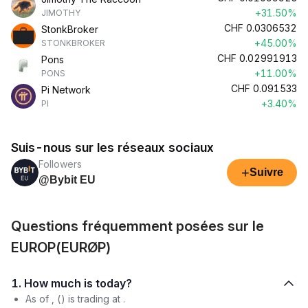
+31.50%
JIMOTHY
CHF
0.0306532
StonkBroker
+45.00%
STONKBROKER
CHF
0.02991913
Pons
+11.00%
PONS
CHF
0.091533
Pi Network
+3.40%
PI
Suis-nous sur les réseaux sociaux
Followers
+
Suivre
@Bybit EU
Questions fréquemment posées sur le
EUROP(EURØP)
1. How much is today?
As of , () is trading at .