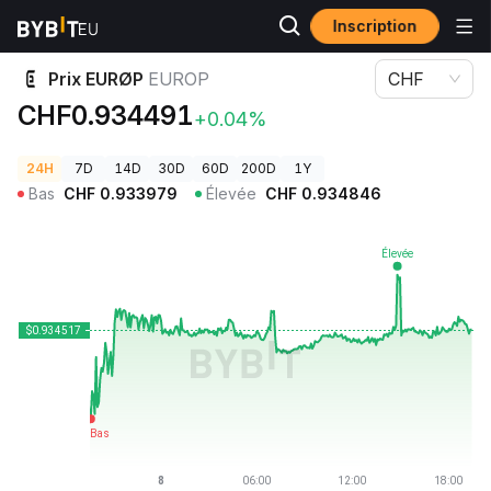
Inscription
Prix des cryptos
Prix EURØP EUROP
Prix EURØP
EUROP
CHF
CHF0.934491
+0.04%
24H
7D
14D
30D
60D
200D
1Y
Bas
CHF
0.933979
Élevée
CHF
0.934846