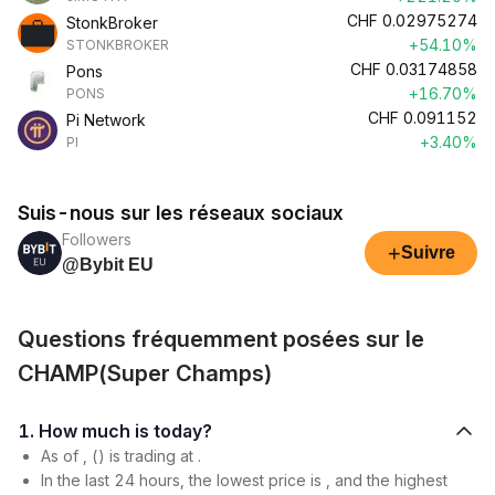
CHF
0.02975274
StonkBroker
+54.10%
STONKBROKER
CHF
0.03174858
Pons
+16.70%
PONS
CHF
0.091152
Pi Network
+3.40%
PI
Suis-nous sur les réseaux sociaux
Followers
+
Suivre
@Bybit EU
Questions fréquemment posées sur le
CHAMP(Super Champs)
1. How much is today?
As of , () is trading at .
In the last 24 hours, the lowest price is , and the highest