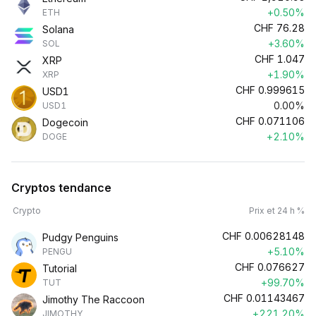
+0.50%
ETH
CHF
76.28
Solana
+3.60%
SOL
CHF
1.047
XRP
+1.90%
XRP
CHF
0.999615
USD1
0.00%
USD1
CHF
0.071106
Dogecoin
+2.10%
DOGE
Cryptos tendance
Crypto
Prix et 24 h %
CHF
0.00628148
Pudgy Penguins
+5.10%
PENGU
CHF
0.076627
Tutorial
+99.70%
TUT
CHF
0.01143467
Jimothy The Raccoon
+221.20%
JIMOTHY