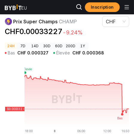
Inscription
Prix des cryptos
Prix Super Champs CHAMP
Prix Super Champs
CHAMP
CHF
CHF0.00033227
-9.24%
24H
7D
14D
30D
60D
200D
1Y
Bas
CHF
0.000327
Élevée
CHF
0.000368