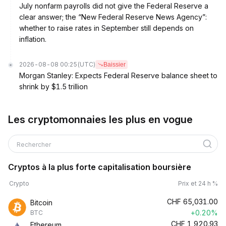
July nonfarm payrolls did not give the Federal Reserve a
clear answer; the “New Federal Reserve News Agency”:
whether to raise rates in September still depends on
inflation.
2026-08-08 00:25
(UTC)
Baissier
Morgan Stanley: Expects Federal Reserve balance sheet to
shrink by $1.5 trillion
Les cryptomonnaies les plus en vogue
Rechercher
Cryptos à la plus forte capitalisation boursière
Crypto
Prix et 24 h %
CHF
65,031.00
Bitcoin
+0.20%
BTC
CHF
1,920.93
Ethereum