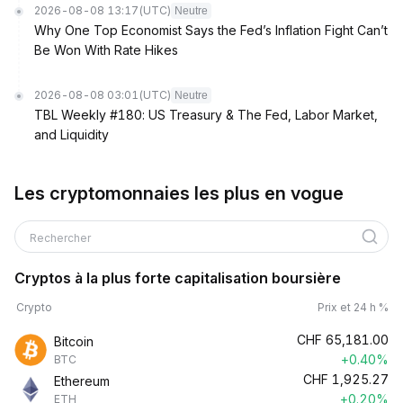
2026-08-08 13:17
(UTC)
Neutre
Why One Top Economist Says the Fed’s Inflation Fight Can’t
Be Won With Rate Hikes
2026-08-08 03:01
(UTC)
Neutre
TBL Weekly #180: US Treasury & The Fed, Labor Market,
and Liquidity
Les cryptomonnaies les plus en vogue
Rechercher
Cryptos à la plus forte capitalisation boursière
Crypto
Prix et 24 h %
CHF
65,181.00
Bitcoin
+0.40%
BTC
CHF
1,925.27
Ethereum
+0.20%
ETH