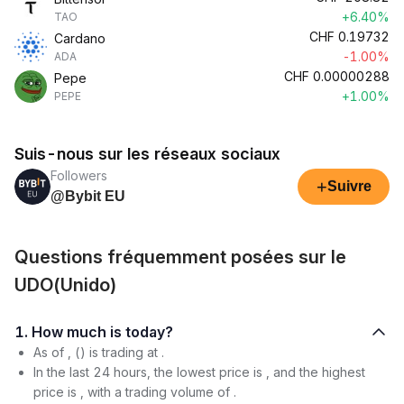
+6.40%
TAO
CHF
0.19732
Cardano
-1.00%
ADA
CHF
0.00000288
Pepe
+1.00%
PEPE
Suis-nous sur les réseaux sociaux
Followers
+
Suivre
@Bybit EU
Questions fréquemment posées sur le
UDO(Unido)
1. How much is today?
As of , () is trading at .
In the last 24 hours, the lowest price is , and the highest
price is , with a trading volume of .