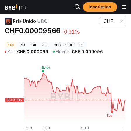
Inscription
Prix des cryptos
Prix Unido UDO
Prix Unido
UDO
CHF
CHF0.00009566
-0.31%
24H
7D
14D
30D
60D
200D
1Y
Bas
CHF
0.000096
Élevée
CHF
0.000096