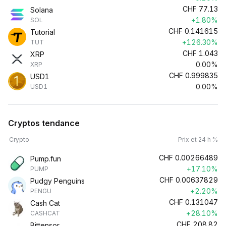
CHF
77.13
Solana
+1.80%
SOL
CHF
0.141615
Tutorial
+126.30%
TUT
CHF
1.043
XRP
0.00%
XRP
CHF
0.999835
USD1
0.00%
USD1
Cryptos tendance
Crypto
Prix et 24 h %
CHF
0.00266489
Pump.fun
+17.10%
PUMP
CHF
0.00637829
Pudgy Penguins
+2.20%
PENGU
CHF
0.131047
Cash Cat
+28.10%
CASHCAT
CHF
208.82
Bittensor