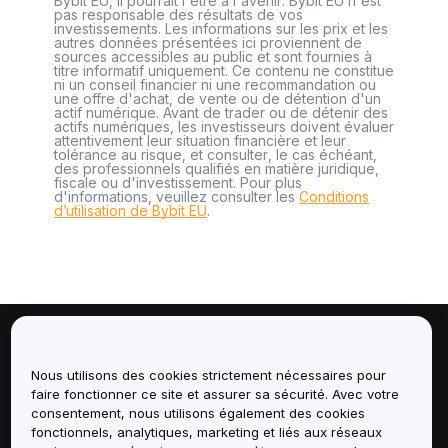
Bybit EU, il pourrait l'être à l'avenir. Bybit EU n'est
pas responsable des résultats de vos
investissements. Les informations sur les prix et les
autres données présentées ici proviennent de
sources accessibles au public et sont fournies à
titre informatif uniquement. Ce contenu ne constitue
ni un conseil financier ni une recommandation ou
une offre d'achat, de vente ou de détention d'un
actif numérique. Avant de trader ou de détenir des
actifs numériques, les investisseurs doivent évaluer
attentivement leur situation financière et leur
tolérance au risque, et consulter, le cas échéant,
des professionnels qualifiés en matière juridique,
fiscale ou d'investissement. Pour plus
d'informations, veuillez consulter les
Conditions
d’utilisation de Bybit EU
.
À propos de
Nous utilisons des cookies strictement nécessaires pour
faire fonctionner ce site et assurer sa sécurité. Avec votre
Services
consentement, nous utilisons également des cookies
fonctionnels, analytiques, marketing et liés aux réseaux
Assistance