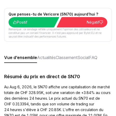
Que penses-tu de Vericore (SN70) aujourd’hui ?
Positif
Négatif
Remarque : ce sondage reflète uniquement l'opinion des utilisateurs et ne
constitue pas un conseil financier. Il n'est pas approuvé par Bybit EU et ne
saurait être indicatif des performances futures.
Vue d’ensemble
Actualités
Classement
Social
FAQ
Résumé du prix en direct de SN70
Au Aug 6, 2026, le SN70 affiche une capitalisation de marché
totale de CHF 328.95K, soit une variation de +3.84% au cours
des dernières 24 heures. Le prix actuel du SN70 est de
CHF 0.313394, tandis que son volume de trading sur
24 heures s'élève à CHF 20.85K. L'offre en circulation du
SN70 est de 1.05M, pour une offre maximale de 21.00M. En