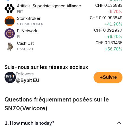
CHF
0.135883
Artificial Superintelligence Alliance
-9.70%
FET
CHF
0.01993849
StonkBroker
+41.20%
STONKBROKER
CHF
0.092927
Pi Network
+6.20%
PI
CHF
0.133435
Cash Cat
+56.70%
CASHCAT
Suis-nous sur les réseaux sociaux
Followers
+
Suivre
@Bybit EU
Questions fréquemment posées sur le
SN70(Vericore)
1. How much is today?