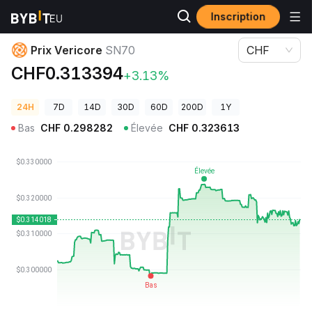
Inscription
Prix des cryptos
Prix Vericore SN70
Prix Vericore
SN70
CHF
CHF0.313394
+3.13%
24H
7D
14D
30D
60D
200D
1Y
Bas
CHF
0.298282
Élevée
CHF
0.323613