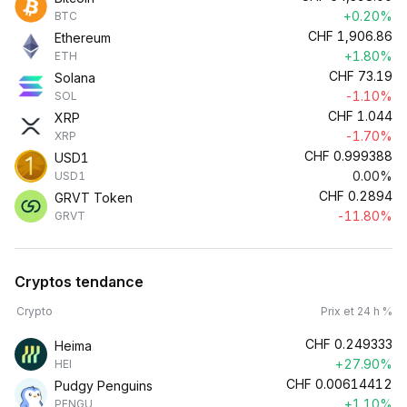
+0.20%
BTC
CHF
1,906.86
Ethereum
+1.80%
ETH
CHF
73.19
Solana
-1.10%
SOL
CHF
1.044
XRP
-1.70%
XRP
CHF
0.999388
USD1
0.00%
USD1
CHF
0.2894
GRVT Token
-11.80%
GRVT
Cryptos tendance
Crypto
Prix et 24 h %
CHF
0.249333
Heima
+27.90%
HEI
CHF
0.00614412
Pudgy Penguins
+1.10%
PENGU