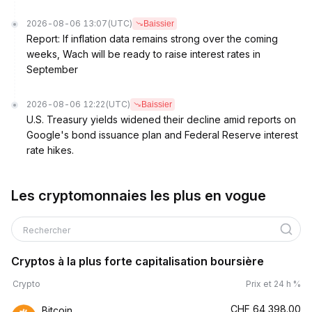
2026-08-06 13:07
(UTC)
Baissier
Report: If inflation data remains strong over the coming
weeks, Wach will be ready to raise interest rates in
September
2026-08-06 12:22
(UTC)
Baissier
U.S. Treasury yields widened their decline amid reports on
Google's bond issuance plan and Federal Reserve interest
rate hikes.
Les cryptomonnaies les plus en vogue
Rechercher
Cryptos à la plus forte capitalisation boursière
Crypto
Prix et 24 h %
CHF
64,398.00
Bitcoin