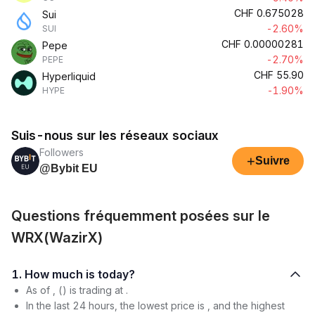
CHF
0.675028
Sui
-2.60%
SUI
CHF
0.00000281
Pepe
-2.70%
PEPE
CHF
55.90
Hyperliquid
-1.90%
HYPE
Suis-nous sur les réseaux sociaux
Followers
+
Suivre
@Bybit EU
Questions fréquemment posées sur le
WRX(WazirX)
1. How much is today?
As of , () is trading at .
In the last 24 hours, the lowest price is , and the highest