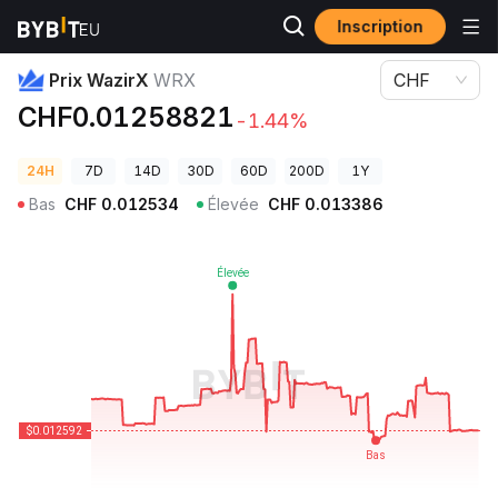
Inscription
Prix des cryptos
Prix WazirX WRX
Prix WazirX
WRX
CHF
CHF0.01258821
-1.44%
24H
7D
14D
30D
60D
200D
1Y
Bas
CHF
0.012534
Élevée
CHF
0.013386