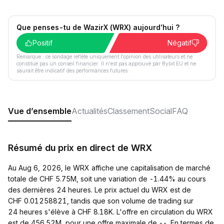
Que penses-tu de WazirX (WRX) aujourd’hui ?
Positif
Négatif
Remarque : ce sondage reflète uniquement l'opinion des utilisateurs et ne
constitue pas un conseil financier. Il n'est pas approuvé par Bybit EU et ne
saurait être indicatif des performances futures.
Vue d’ensemble
Actualités
Classement
Social
FAQ
Résumé du prix en direct de WRX
Au Aug 6, 2026, le WRX affiche une capitalisation de marché
totale de CHF 5.75M, soit une variation de -1.44% au cours
des dernières 24 heures. Le prix actuel du WRX est de
CHF 0.01258821, tandis que son volume de trading sur
24 heures s'élève à CHF 8.18K. L'offre en circulation du WRX
est de 456.52M, pour une offre maximale de --. En termes de