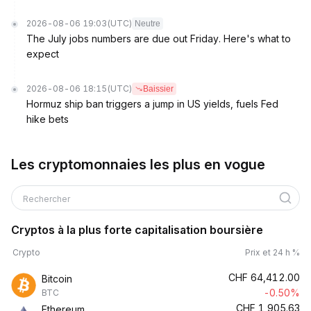
2026-08-06 19:03
(UTC)
Neutre
The July jobs numbers are due out Friday. Here's what to
expect
2026-08-06 18:15
(UTC)
Baissier
Hormuz ship ban triggers a jump in US yields, fuels Fed
hike bets
Les cryptomonnaies les plus en vogue
Rechercher
Cryptos à la plus forte capitalisation boursière
Crypto
Prix et 24 h %
CHF
64,412.00
Bitcoin
-0.50%
BTC
CHF
1,905.63
Ethereum