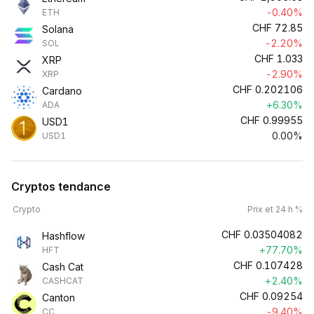
-0.40%
ETH
CHF
72.85
Solana
-2.20%
SOL
CHF
1.033
XRP
-2.90%
XRP
CHF
0.202106
Cardano
+6.30%
ADA
CHF
0.99955
USD1
0.00%
USD1
Cryptos tendance
Crypto
Prix et 24 h %
CHF
0.03504082
Hashflow
+77.70%
HFT
CHF
0.107428
Cash Cat
+2.40%
CASHCAT
CHF
0.09254
Canton
-9.40%
CC