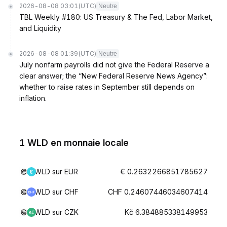
2026-08-08 03:01
(UTC)
Neutre
TBL Weekly #180: US Treasury & The Fed, Labor Market,
and Liquidity
2026-08-08 01:39
(UTC)
Neutre
July nonfarm payrolls did not give the Federal Reserve a
clear answer; the “New Federal Reserve News Agency”:
whether to raise rates in September still depends on
inflation.
1 WLD en monnaie locale
WLD sur EUR
€ 0.2632266851785627
WLD sur CHF
CHF 0.24607446034607414
WLD sur CZK
Kč 6.384885338149953