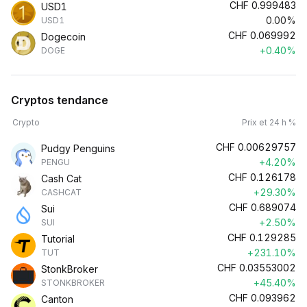
CHF
0.999483
USD1
0.00%
USD1
CHF
0.069992
Dogecoin
+0.40%
DOGE
Cryptos tendance
Crypto
Prix et 24 h %
CHF
0.00629757
Pudgy Penguins
+4.20%
PENGU
CHF
0.126178
Cash Cat
+29.30%
CASHCAT
CHF
0.689074
Sui
+2.50%
SUI
CHF
0.129285
Tutorial
+231.10%
TUT
CHF
0.03553002
StonkBroker
+45.40%
STONKBROKER
CHF
0.093962
Canton