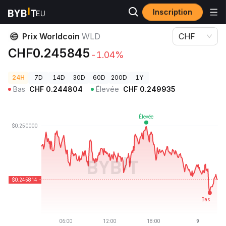
Inscription
Prix des cryptos
Prix Worldcoin WLD
Prix Worldcoin
WLD
CHF
CHF0.245845
-1.04%
24H
7D
14D
30D
60D
200D
1Y
Bas
CHF
0.244804
Élevée
CHF
0.249935