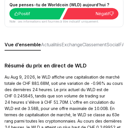
Que penses-tu de Worldcoin (WLD) aujourd’hui ?
Positif
Négatif
Note : ces informations sont fournies à titre indicatif uniquement.
Vue d’ensemble
Actualités
Exchange
Classement
Social
FA
Résumé du prix en direct de WLD
Au Aug 9, 2026, le WLD affiche une capitalisation de marché
totale de CHF 881.68M, soit une variation de -0.96% au cours
des dernières 24 heures. Le prix actuel du WLD est de
CHF 0.245845, tandis que son volume de trading sur
24 heures s'élève à CHF 51.70M. L'offre en circulation du
WLD est de 3.58B, pour une offre maximale de 10.00B. En
termes de capitalisation de marché, le WLD se classe au 63e
rang parmi toutes les cryptomonnaies. Au cours des dernières
24 heures, le WLD a atteint un plus haut de CHF 0.249952 et