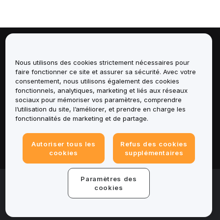
À propos de
Nous utilisons des cookies strictement nécessaires pour
faire fonctionner ce site et assurer sa sécurité. Avec votre
Services
consentement, nous utilisons également des cookies
fonctionnels, analytiques, marketing et liés aux réseaux
Assistance
sociaux pour mémoriser vos paramètres, comprendre
l’utilisation du site, l’améliorer, et prendre en charge les
fonctionnalités de marketing et de partage.
Produits
Mentions légales
Autoriser tous les
Refus des cookies
cookies
supplémentaires
Paramètres des
© 2025-2026 Bybit.eu. All rights reserved.
cookies
Conditions d'utilisation
|
Conditions de
confidentialité
|
Informations legales
|
Centre de
préférences en matière de cookies