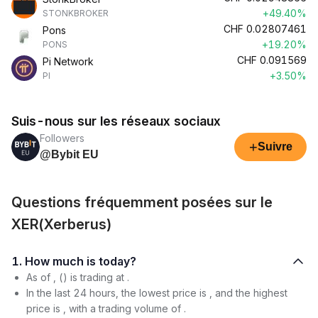
+49.40%
STONKBROKER
CHF
0.02807461
Pons
+19.20%
PONS
CHF
0.091569
Pi Network
+3.50%
PI
Suis-nous sur les réseaux sociaux
Followers
+
Suivre
@Bybit EU
Questions fréquemment posées sur le
XER(Xerberus)
1. How much is today?
As of , () is trading at .
In the last 24 hours, the lowest price is , and the highest
price is , with a trading volume of .