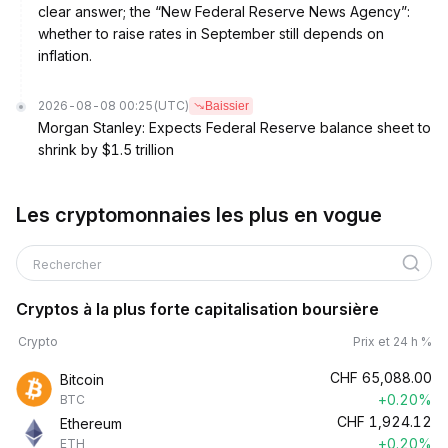
clear answer; the “New Federal Reserve News Agency”:
whether to raise rates in September still depends on
inflation.
2026-08-08 00:25
(UTC)
Baissier
Morgan Stanley: Expects Federal Reserve balance sheet to
shrink by $1.5 trillion
Les cryptomonnaies les plus en vogue
Rechercher
Cryptos à la plus forte capitalisation boursière
Crypto
Prix et 24 h %
CHF
65,088.00
Bitcoin
+0.20%
BTC
CHF
1,924.12
Ethereum
+0.20%
ETH