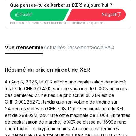
Que penses-tu de Xerberus (XER) aujourd’hui ?
Positif
Négatif
Note : ces informations sont fournies à titre indicatif uniquement.
Vue d’ensemble
Actualités
Classement
Social
FAQ
Résumé du prix en direct de XER
Au Aug 8, 2026, le XER affiche une capitalisation de marché
totale de CHF 373.42K, soit une variation de 0.00% au cours
des dernières 24 heures. Le prix actuel du XER est de
CHF 0.00125271, tandis que son volume de trading sur
24 heures s'élève à CHF 7.98. L'offre en circulation du XER
est de 298.09M, pour une offre maximale de 1.00B. En termes
de capitalisation de marché, le XER se classe au 3699e rang
parmi toutes les cryptomonnaies. Au cours des dernières
24 heures, le XER a atteint un plus haut de CHF 0.00125525