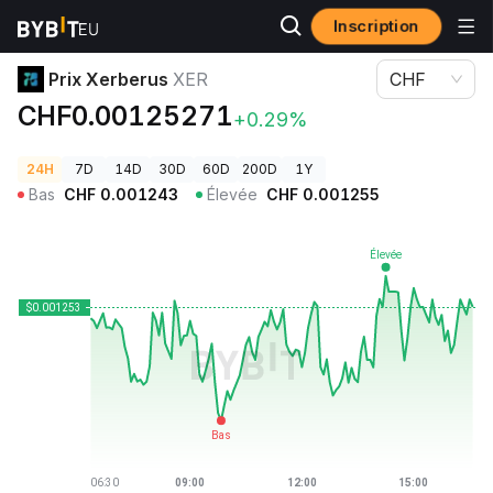
Inscription
Prix des cryptos
Prix Xerberus XER
Prix Xerberus
XER
CHF
CHF0.00125271
+0.29%
24H
7D
14D
30D
60D
200D
1Y
Bas
CHF
0.001243
Élevée
CHF
0.001255