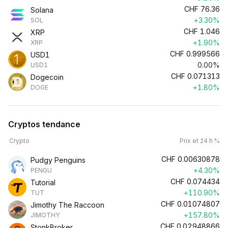
CHF
76.36
Solana
+3.30%
SOL
CHF
1.046
XRP
+1.90%
XRP
CHF
0.999566
USD1
0.00%
USD1
CHF
0.071313
Dogecoin
+1.80%
DOGE
Cryptos tendance
Crypto
Prix et 24 h %
CHF
0.00630878
Pudgy Penguins
+4.30%
PENGU
CHF
0.074434
Tutorial
+110.90%
TUT
CHF
0.01074807
Jimothy The Raccoon
+157.80%
JIMOTHY
CHF
0.02948866
StonkBroker