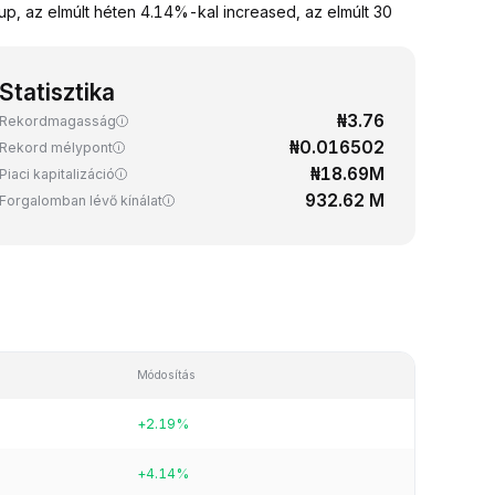
, az elmúlt héten 4.14%-kal increased, az elmúlt 30
Statisztika
₦3.76
Rekordmagasság
₦0.016502
Rekord mélypont
₦18.69M
Piaci kapitalizáció
932.62 M
Forgalomban lévő kínálat
Módosítás
+2.19%
+4.14%