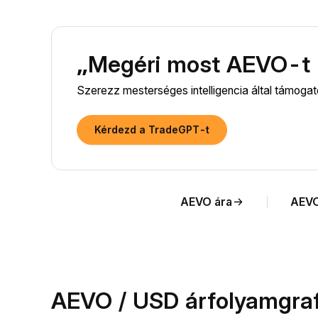
„Megéri most AEVO-t 
Szerezz mesterséges intelligencia által támoga
Kérdezd a TradeGPT-t
AEVO ára
AEVO
AEVO / USD árfolyamgraf