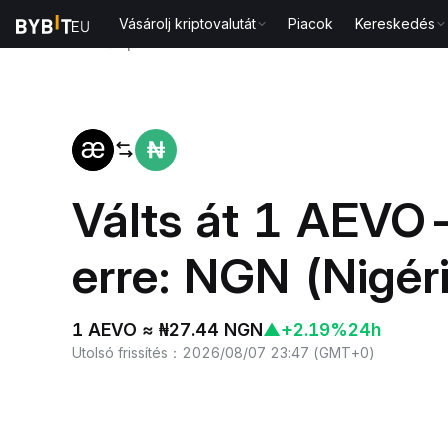
Vásárolj kriptovalutát
Piacok
Kereskedés
Kezdőlap
AEVO to NGN
Válts át 1 AEVO
erre: NGN (Nigéri
1 AEVO ≈ ₦27.44 NGN
▲
+2.19%
24h
Utolsó frissítés
：
2026/08/07 23:47
(
GMT+0
)