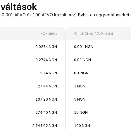
váltások
0,001 AEVO és 100 AEVO között, a(z) Bybit-eu aggregált market ma
NGN értéke
Válts NGN és AEVO között
0.0274 NGN
0.001 NGN
0.2744 NGN
0.01 NGN
2.74 NGN
0.1 NGN
27.44 NGN
1 NGN
137.20 NGN
5 NGN
274.40 NGN
10 NGN
2,744.02 NGN
100 NGN