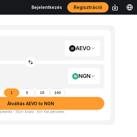
Regisztráció
Bejelentkezés
AEVO
NGN
1
5
10
100
Átváltás AEVO to NGN
íjmentes · 350+ kripto · 40+ fiat pénznem