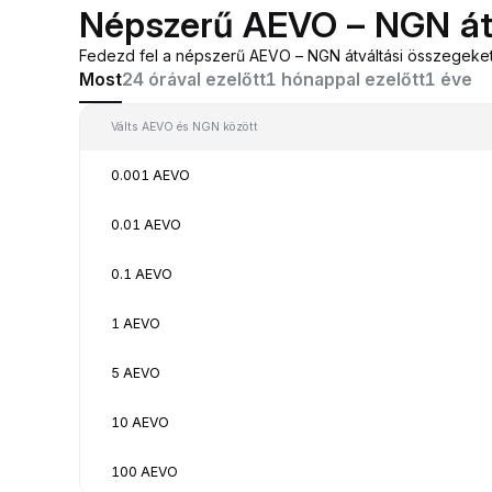
Népszerű AEVO – NGN át
Fedezd fel a népszerű AEVO – NGN átváltási összegeket 
Most
24 órával ezelőtt
1 hónappal ezelőtt
1 éve
Válts AEVO és NGN között
0.001 AEVO
0.01 AEVO
0.1 AEVO
1 AEVO
5 AEVO
10 AEVO
100 AEVO