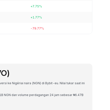
+7.75%
+1.77%
-79.77%
VO)
si ke Nigériai naira (NGN) di Bybit-eu. Nilai tukar saat ini
.51B NGN dan volume perdagangan 24 jam sebesar ₦6.47B