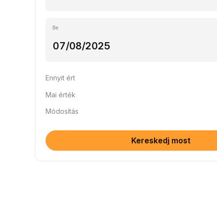
Be
Ennyit ért
Mai érték
Módosítás
Kereskedj most