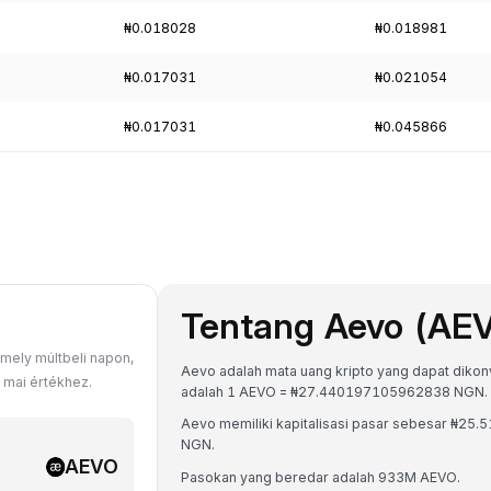
₦0.018028
₦0.018981
₦0.017031
₦0.021054
₦0.017031
₦0.045866
Tentang Aevo (AE
ely múltbeli napon,
Aevo adalah mata uang kripto yang dapat dikonver
 mai értékhez.
adalah 1 AEVO = ₦27.440197105962838 NGN.
Aevo memiliki kapitalisasi pasar sebesar ₦25
NGN.
AEVO
Pasokan yang beredar adalah 933M AEVO.