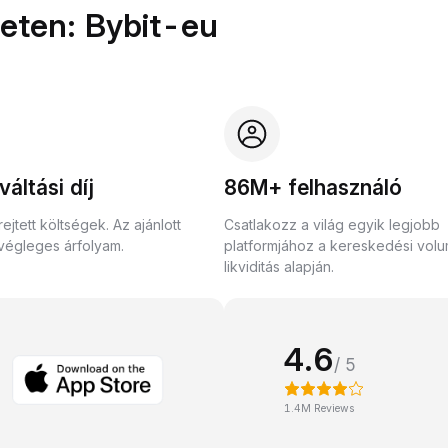
ületen: Bybit-eu
váltási díj
86M+ felhasználó
ejtett költségek. Az ajánlott
Csatlakozz a világ egyik legjobb
végleges árfolyam.
platformjához a kereskedési vol
likviditás alapján.
4.6
/ 5
1.4M Reviews