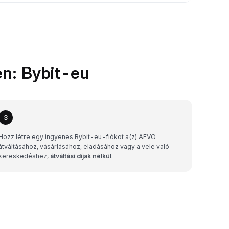
en: Bybit-eu
3
Hozz létre egy ingyenes Bybit-eu-fiókot a(z) AEVO
átváltásához, vásárlásához, eladásához vagy a vele való
kereskedéshez,
átváltási díjak nélkül
.