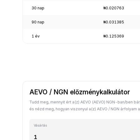
30 nap
₦0.020763
90 nap
₦0.031385
1 év
₦0.125369
AEVO / NGN előzménykalkulátor
Tudd meg, mennyit ért a(z) AEVO (AEVO) NGN-ban/ben bárm
és nézd meg, hogyan viszonyul a(z) AEVO / NGN árfolyam a
Vásárlás