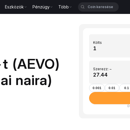
Eszközök
Pénzügy
Több
Költs
-t (AEVO)
Szerezz: ~
ai naira)
0.001
0.01
0.1
D