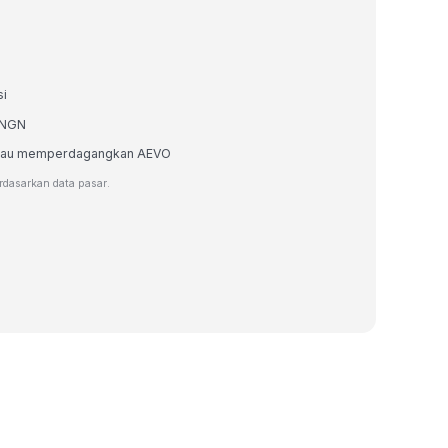
si
m NGN
, atau memperdagangkan AEVO
rdasarkan data pasar.