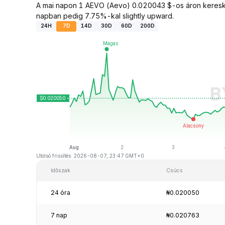
A mai napon 1 AEVO (Aevo) 0.020043 $-os áron keresked
napban pedig 7.75%-kal slightly upward.
24H
7D
14D
30D
60D
200D
Utolsó frissítés: 2026-08-07, 23:47 GMT+0
Időszak
Csúcs
24 óra
₦0.020050
7 nap
₦0.020763