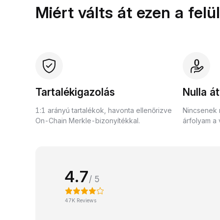
Miért válts át ezen a fel
Tartalékigazolás
Nulla át
1:1 arányú tartalékok, havonta ellenőrizve
Nincsenek r
On-Chain Merkle-bizonyítékkal.
árfolyam a 
4.7
/ 5
47K Reviews