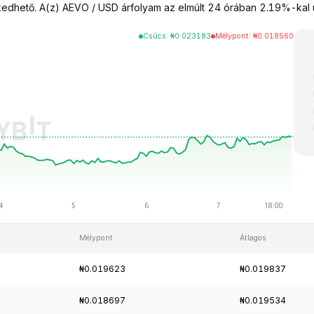
hető. A(z) AEVO / USD árfolyam az elmúlt 24 órában 2.19%-kal up
Csúcs
:
₦
0.023183
Mélypont
:
₦
0.018560
Mélypont
Átlagos
₦0.019623
₦0.019837
₦0.018697
₦0.019534