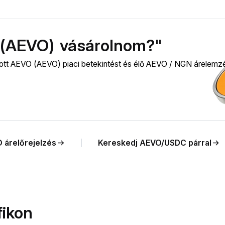
(AEVO) vásárolnom?"
tott AEVO (AEVO) piaci betekintést és élő AEVO / NGN árelemzé
 árelőrejelzés
Kereskedj AEVO/USDC párral
ikon