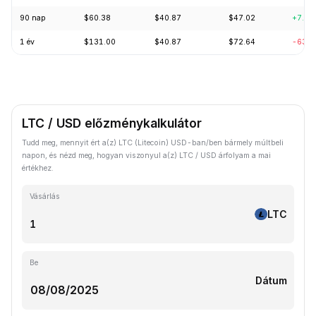
90 nap
$60.38
$40.87
$47.02
+7.19
1 év
$131.00
$40.87
$72.64
-63.0
LTC / USD előzménykalkulátor
Tudd meg, mennyit ért a(z) LTC (Litecoin) USD-ban/ben bármely múltbeli
napon, és nézd meg, hogyan viszonyul a(z) LTC / USD árfolyam a mai
értékhez.
Vásárlás
LTC
Be
Dátum