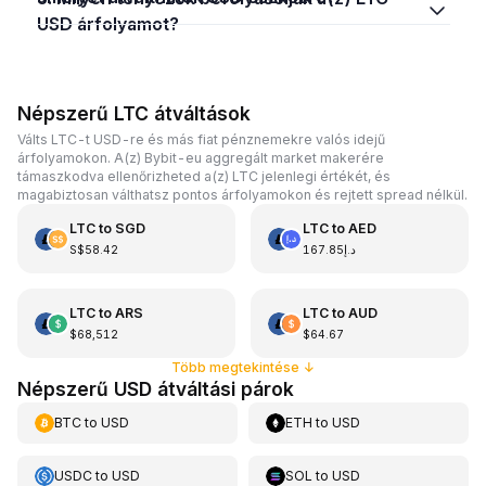
USD árfolyamot?
Népszerű LTC átváltások
Válts LTC-t USD-re és más fiat pénznemekre valós idejű
árfolyamokon. A(z) Bybit-eu aggregált market makerére
támaszkodva ellenőrizheted a(z) LTC jelenlegi értékét, és
magabiztosan válthatsz pontos árfolyamokon és rejtett spread nélkül.
LTC
to
SGD
LTC
to
AED
S$58.42
د.إ167.85
LTC
to
ARS
LTC
to
AUD
$68,512
$64.67
Több megtekintése
↓
Népszerű USD átváltási párok
BTC
to
USD
ETH
to
USD
USDC
to
USD
SOL
to
USD