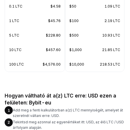
0.1 LTC
$4.58
$50
1.09 LTC
1 LTC
$45.76
$100
2.19 LTC
5 LTC
$228.80
$500
10.93 LTC
10 LTC
$457.60
$1,000
21.85 LTC
100 LTC
$4,576.00
$10,000
218.53 LTC
Hogyan váltható át a(z) LTC erre: USD ezen a
felületen: Bybit-eu
Add meg a fenti kalkulátorban a(z) LTC mennyiségét, amelyet át
1
szeretnél váltani erre: USD.
Tekintsd meg azonnal az egyenértéket itt: USD, az élő LTC / USD
2
árfolyam alapján.