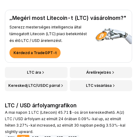
„Megéri most Litecoin-t (LTC) vásárolnom?"
Szerezz mesterséges intelligencia által
támogatott Litecoin (LTC) piaci betekintést
és élő LTC / USD árelemzést.
Kérdezd a TradeGPT-t
LTC ára
Árelőrejelzés
Kereskedj LTC/USDC párral
LTC vásárlása
LTC / USD árfolyamgrafikon
A mai napon 1 LTC (Litecoin) 45.71 $-os áron kereskedhető. A(z)
LTC / USD árfolyam az elmúlt 24 órában 0.09%-kal up, az elmúlt
héten 3.27%-kal increased, az elmúlt 30 napban pedig 3.53%-kal
slightly upward.