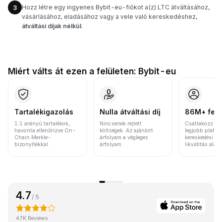
Hozz létre egy ingyenes Bybit-eu-fiókot a(z) LTC átváltásához,
3
vásárlásához, eladásához vagy a vele való kereskedéshez,
átváltási díjak nélkül
.
Miért válts át ezen a felületen: Bybit-eu
Tartalékigazolás
Nulla átváltási díj
86M+ felh
1:1 arányú tartalékok,
Nincsenek rejtett
Csatlakozz a v
havonta ellenőrizve On-
költségek. Az ajánlott
legjobb platfo
Chain Merkle-
árfolyam a végleges
kereskedési vo
bizonyítékkal.
árfolyam.
likviditás alap
4.7
/ 5
47K Reviews