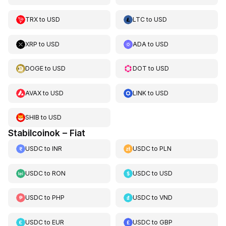
TRX
to
USD
LTC
to
USD
XRP
to
USD
ADA
to
USD
DOGE
to
USD
DOT
to
USD
AVAX
to
USD
LINK
to
USD
SHIB
to
USD
Stabilcoinok – Fiat
USDC
to
INR
USDC
to
PLN
USDC
to
RON
USDC
to
USD
USDC
to
PHP
USDC
to
VND
USDC
to
EUR
USDC
to
GBP