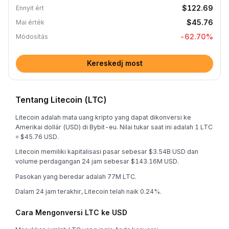
$122.69
Ennyit ért
$45.76
Mai érték
-62.70
%
Módosítás
Kereskedj most
Tentang Litecoin (LTC)
Litecoin adalah mata uang kripto yang dapat dikonversi ke
Amerikai dollár (USD) di Bybit-eu. Nilai tukar saat ini adalah 1 LTC
= $45.76 USD.
Litecoin memiliki kapitalisasi pasar sebesar $3.54B USD dan
volume perdagangan 24 jam sebesar $143.16M USD.
Pasokan yang beredar adalah 77M LTC.
Dalam 24 jam terakhir, Litecoin telah naik 0.24%.
Cara Mengonversi LTC ke USD