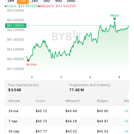
24H
7D
14D
30D
60D
200D
Csúcs
:
$
45.945456
Mélypont
:
$
43.926706
Utolsó frissítés: 2026-08-08, 14:55 GMT+0
Rekordmagasság
Rekord mélypont
$410.26
$1.15
Piaci kapitalizáció
Forgalomban lévő kínálat
$3.54B
77.48 M
Időszak
Csúcs
Mélypont
Átlagos
Módos
24 óra
$45.72
$45.49
$45.60
+0.09
7 nap
$45.72
$44.18
$44.97
+3.27
30 nap
$47.77
$43.52
$45.53
+3.53