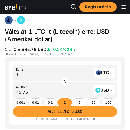
Regisztráció
Kezdőlap
LTC to USD
Válts át 1 LTC-t (Litecoin) erre: USD
(Amerikai dollár)
1 LTC ≈ $45.76 USD
▲
+0.24%
24h
Utolsó frissítés
：
2026/08/08 14:55
(
GMT+0
)
Költs
LTC
Szerezz: ~
USD
0.001
0.01
0.1
1
5
10
100
Átváltás LTC to USD
Díjmentes · 350+ kripto · 40+ fiat pénznem