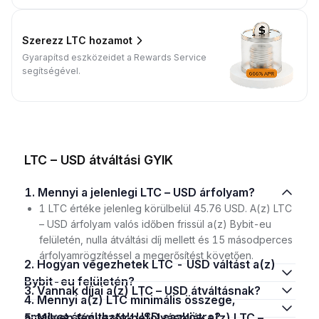
Szerezz LTC hozamot
Gyarapítsd eszközeidet a Rewards Service
segítségével.
LTC – USD átváltási GYIK
1. Mennyi a jelenlegi LTC – USD árfolyam?
1 LTC értéke jelenleg körülbelül 45.76 USD. A(z) LTC
– USD árfolyam valós időben frissül a(z) Bybit-eu
felületén, nulla átváltási díj mellett és 15 másodperces
árfolyamrögzítéssel a megerősítést követően.
2. Hogyan végezhetek LTC - USD váltást a(z)
Bybit-eu felületén?
3. Vannak díjai a(z) LTC – USD átváltásnak?
4. Mennyi a(z) LTC minimális összege,
amelyet átválthatok USD eszközre?
5. Milyen tényezők befolyásolják a(z) LTC –