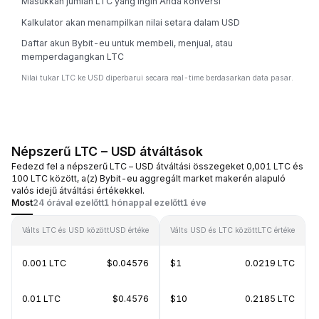
Masukkan jumlah LTC yang ingin Anda konversi
Kalkulator akan menampilkan nilai setara dalam USD
Daftar akun Bybit-eu untuk membeli, menjual, atau
memperdagangkan LTC
Nilai tukar LTC ke USD diperbarui secara real-time berdasarkan data pasar.
Népszerű LTC – USD átváltások
Fedezd fel a népszerű LTC – USD átváltási összegeket 0,001 LTC és
100 LTC között, a(z) Bybit-eu aggregált market makerén alapuló
valós idejű átváltási értékekkel.
Most
24 órával ezelőtt
1 hónappal ezelőtt
1 éve
Válts LTC és USD között
USD értéke
Válts USD és LTC között
LTC értéke
0.001 LTC
$0.04576
$1
0.0219 LTC
0.01 LTC
$0.4576
$10
0.2185 LTC