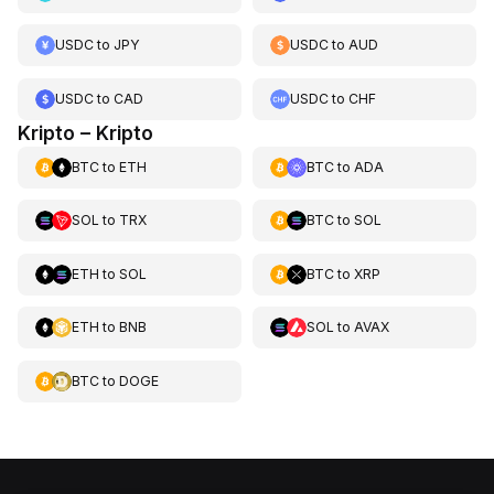
USDC
to
JPY
USDC
to
AUD
USDC
to
CAD
USDC
to
CHF
Kripto – Kripto
BTC
to
ETH
BTC
to
ADA
SOL
to
TRX
BTC
to
SOL
ETH
to
SOL
BTC
to
XRP
ETH
to
BNB
SOL
to
AVAX
BTC
to
DOGE