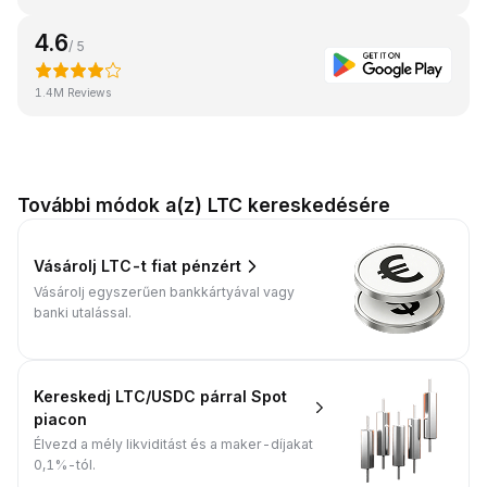
4.6
/ 5
1.4M Reviews
További módok a(z) LTC kereskedésére
Vásárolj LTC-t fiat pénzért
Vásárolj egyszerűen bankkártyával vagy
banki utalással.
Kereskedj LTC/USDC párral Spot
piacon
Élvezd a mély likviditást és a maker-díjakat
0,1%-tól.